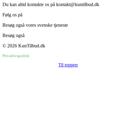
Du kan altid kontakte os på kontakt@kuntilbud.dk
Følg os på
Facebook
Besøg også vores svenske tjeneste
BaraErbjudanden.se
Besøg også
Brugtbutikken.dk
© 2026 KunTilbud.dk
Privatlivspolitik
Til toppen