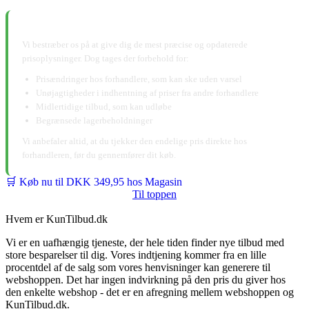
📋 Ansvarsfraskrivelse:
Vi bestræber os på at give dig de mest præcise og opdaterede
prisoplysninger. Dog tages der forbehold for:
Prisændringer hos forhandlere, som kan ske uden varsel
Unøjagtigheder i indhentning af priser fra andre forhandlere
Midlertidige tilbud, som kan udløbe
Begrænsede lagerbeholdninger
Vi anbefaler altid, at du tjekker den endelige pris direkte hos
forhandleren, før du gennemfører dit køb.
🛒 Køb nu til DKK 349,95 hos Magasin
Til toppen
Hvem er KunTilbud.dk
Vi er en uafhængig tjeneste, der hele tiden finder nye tilbud med
store besparelser til dig. Vores indtjening kommer fra en lille
procentdel af de salg som vores henvisninger kan generere til
webshoppen. Det har ingen indvirkning på den pris du giver hos
den enkelte webshop - det er en afregning mellem webshoppen og
KunTilbud.dk.