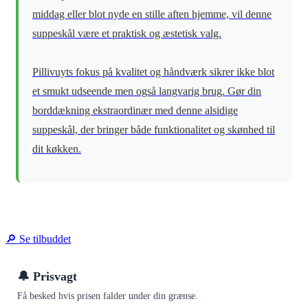
middag eller blot nyde en stille aften hjemme, vil denne
suppeskål være et praktisk og æstetisk valg.
Pillivuyts fokus på kvalitet og håndværk sikrer ikke blot
et smukt udseende men også langvarig brug. Gør din
borddækning ekstraordinær med denne alsidige
suppeskål, der bringer både funktionalitet og skønhed til
dit køkken.
🔎 Se tilbuddet
🔔 Prisvagt
Få besked hvis prisen falder under din grænse.