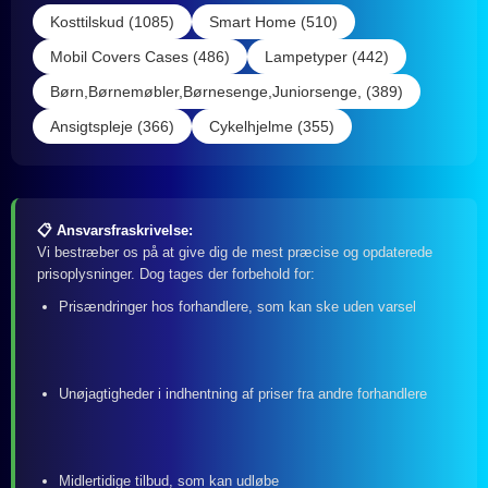
Kosttilskud (1085)
Smart Home (510)
Mobil Covers Cases (486)
Lampetyper (442)
Børn,Børnemøbler,Børnesenge,Juniorsenge, (389)
Ansigtspleje (366)
Cykelhjelme (355)
📋 Ansvarsfraskrivelse:
Vi bestræber os på at give dig de mest præcise og opdaterede
prisoplysninger. Dog tages der forbehold for:
Prisændringer hos forhandlere, som kan ske uden varsel
Unøjagtigheder i indhentning af priser fra andre forhandlere
Midlertidige tilbud, som kan udløbe