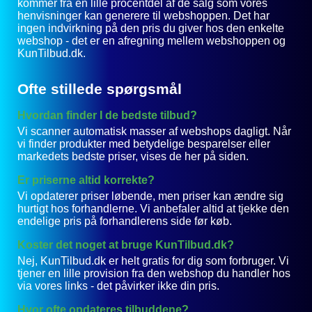
kommer fra en lille procentdel af de salg som vores
henvisninger kan generere til webshoppen. Det har
ingen indvirkning på den pris du giver hos den enkelte
webshop - det er en afregning mellem webshoppen og
KunTilbud.dk.
Ofte stillede spørgsmål
Hvordan finder I de bedste tilbud?
Vi scanner automatisk masser af webshops dagligt. Når
vi finder produkter med betydelige besparelser eller
markedets bedste priser, vises de her på siden.
Er priserne altid korrekte?
Vi opdaterer priser løbende, men priser kan ændre sig
hurtigt hos forhandlerne. Vi anbefaler altid at tjekke den
endelige pris på forhandlerens side før køb.
Koster det noget at bruge KunTilbud.dk?
Nej, KunTilbud.dk er helt gratis for dig som forbruger. Vi
tjener en lille provision fra den webshop du handler hos
via vores links - det påvirker ikke din pris.
Hvor ofte opdateres tilbuddene?