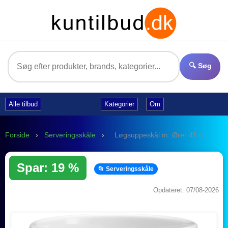
🔍 Søg
Alle tilbud
Kategorier
Om
Forside
›
Serveringsskåle
›
Løgsuppeskål m. Ører 45 cl.
Spar: 19 %
📂 Serveringsskåle
Opdateret: 07/08-2026