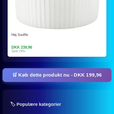
Høj Souffle
DKK 239,96
Spar 19%
🛒 Køb dette produkt nu - DKK 199,96
🏷️ Populære kategorier