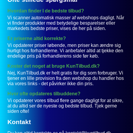
Hvordan finder I de bedste tilbud?
Vi scanner automatisk masser af webshops dagligt. Når
vi finder produkter med betydelige besparelser eller
markedets bedste priser, vises de her på siden.
Er priserne altid korrekte?
Vi opdaterer priser løbende, men priser kan ændre sig
hurtigt hos forhandlerne. Vi anbefaler altid at tjekke den
endelige pris på forhandlerens side før køb.
Koster det noget at bruge KunTilbud.dk?
Nej, KunTilbud.dk er helt gratis for dig som forbruger. Vi
tjener en lille provision fra den webshop du handler hos
via vores links - det påvirker ikke din pris.
Hvor ofte opdateres tilbuddene?
Vi opdaterer vores tilbud flere gange dagligt for at sikre,
at du altid ser de nyeste og bedste tilbud. Tjek gerne
siden ofte!
Kontakt