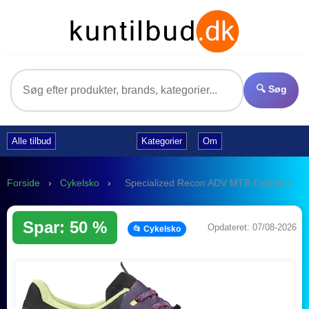
🔍 Søg
Alle tilbud
Kategorier
Om
Forside
›
Cykelsko
›
Specialized Recon ADV MTB Cykelsko - Li
Spar: 50 %
Opdateret: 07/08-2026
📂 Cykelsko