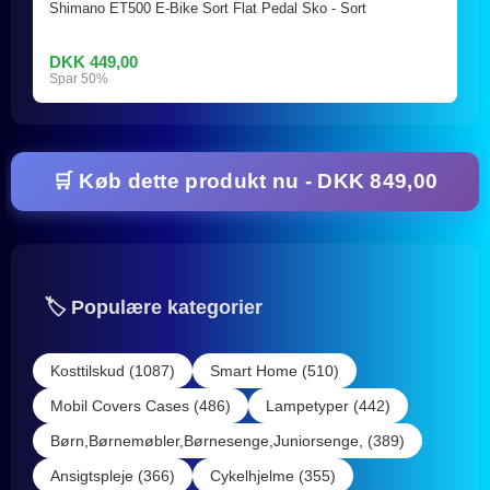
Shimano ET500 E-Bike Sort Flat Pedal Sko - Sort
DKK 449,00
Spar 50%
🛒 Køb dette produkt nu - DKK 849,00
🏷️ Populære kategorier
Kosttilskud (1087)
Smart Home (510)
Mobil Covers Cases (486)
Lampetyper (442)
Børn,Børnemøbler,Børnesenge,Juniorsenge, (389)
Ansigtspleje (366)
Cykelhjelme (355)