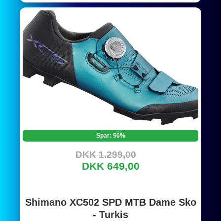
Spar: 50%
DKK 1.299,00
DKK 649,00
Shimano XC502 SPD MTB Dame Sko
- Turkis