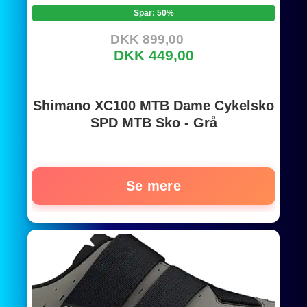
Spar: 50%
DKK 899,00
DKK 449,00
Shimano XC100 MTB Dame Cykelsko
SPD MTB Sko - Grå
Se mere