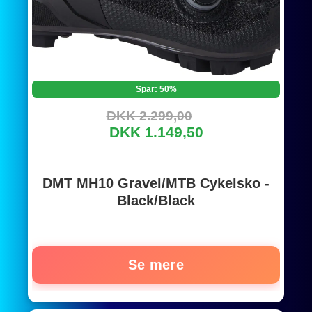
Spar: 50%
DKK 2.299,00
DKK 1.149,50
DMT MH10 Gravel/MTB Cykelsko -
Black/Black
Se mere