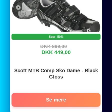
Spar: 50%
DKK 899,00
DKK 449,00
Scott MTB Comp Sko Dame - Black
Gloss
Se mere