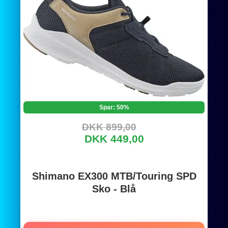
Spar: 50%
DKK 899,00
DKK 449,00
Shimano EX300 MTB/Touring SPD
Sko - Blå