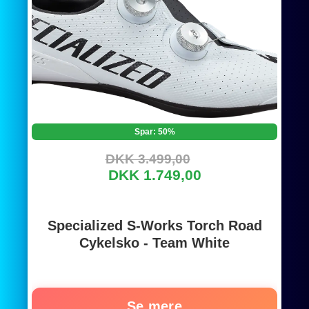
Spar: 50%
DKK 3.499,00
DKK 1.749,00
Specialized S-Works Torch Road
Cykelsko - Team White
Se mere