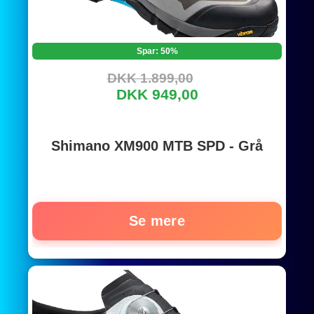
Spar: 50%
DKK 1.899,00
DKK 949,00
Shimano XM900 MTB SPD - Grå
Se mere