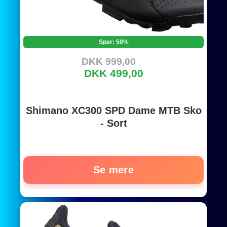
Spar: 50%
DKK 999,00
DKK 499,00
Shimano XC300 SPD Dame MTB Sko
- Sort
Se mere