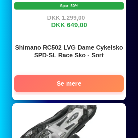
Spar: 50%
DKK 1.299,00
DKK 649,00
Shimano RC502 LVG Dame Cykelsko
SPD-SL Race Sko - Sort
Se mere