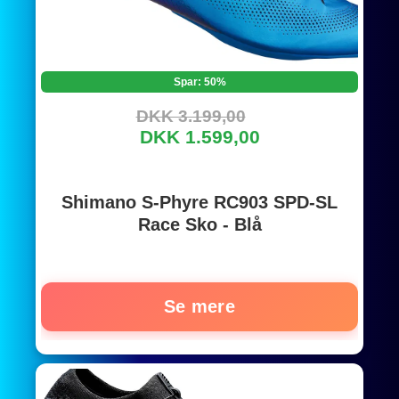
Spar: 50%
DKK 3.199,00
DKK 1.599,00
Shimano S-Phyre RC903 SPD-SL
Race Sko - Blå
Se mere