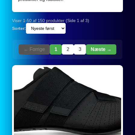
Viser 1-50 af 150 produkter (Side 1 af 3)
Sorter:
← Forrige
1
2
3
Næste →