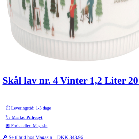
Skål lav nr. 4 Vinter 1,2 Liter
⏱️ Leveringstid: 1-3 dage
🏷️ Mærke:
Pillivuyt
🏪 Forhandler: Magasin
🔎 Se tilbud hos Magasin –
DKK 343,96