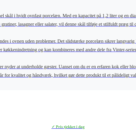
onel skål i hvidt ovnfast porcelæn. Med en kapacitet på 1,2 liter og en d
tiner, lasagner eller salater, vil denne skål tilføje et stilfuldt præg til 
ndes i ovnen uden problemer. Det slidstærke porcelæn sikrer langvarig br
hver køkkenindretning og kan kombineres med andre dele fra Vinter-ser
r nyder at underholde gæster. Uanset om du er en erfaren kok eller blot 
r for kvalitet og håndværk, hvilket gør dette produkt til et pålideligt v
✓ Pris tjekket i dag