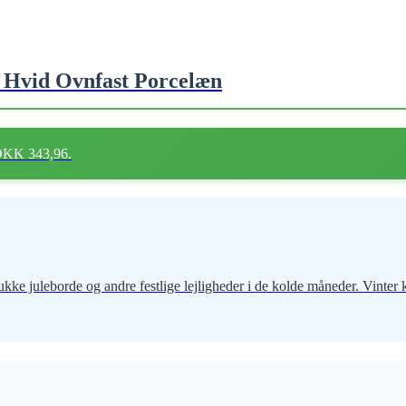
cm Hvid Ovnfast Porcelæn
 DKK 343,96.
smukke juleborde og andre festlige lejligheder i de kolde måneder. Vin