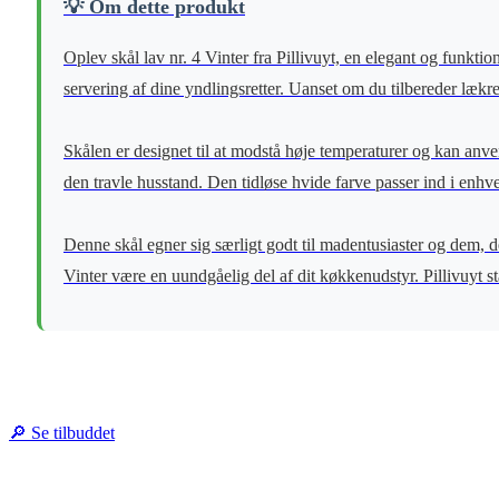
💡 Om dette produkt
Oplev skål lav nr. 4 Vinter fra Pillivuyt, en elegant og funkti
servering af dine yndlingsretter. Uanset om du tilbereder lækre gra
Skålen er designet til at modstå høje temperaturer og kan anve
den travle husstand. Den tidløse hvide farve passer ind i en
Denne skål egner sig særligt godt til madentusiaster og dem, de
Vinter være en uundgåelig del af dit køkkenudstyr. Pillivuyt stå
🔎 Se tilbuddet