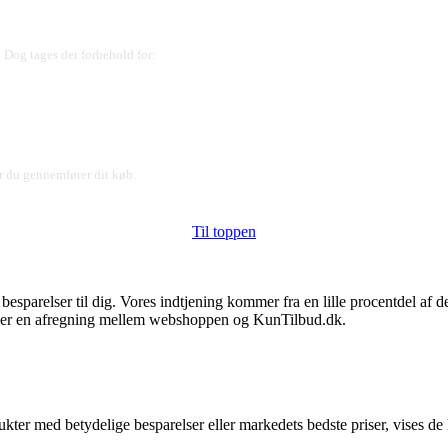
 Dog tages der forbehold for:
ør du gennemfører dit køb.
Til toppen
e besparelser til dig. Vores indtjening kommer fra en lille procentdel a
et er en afregning mellem webshoppen og KunTilbud.dk.
ter med betydelige besparelser eller markedets bedste priser, vises de 