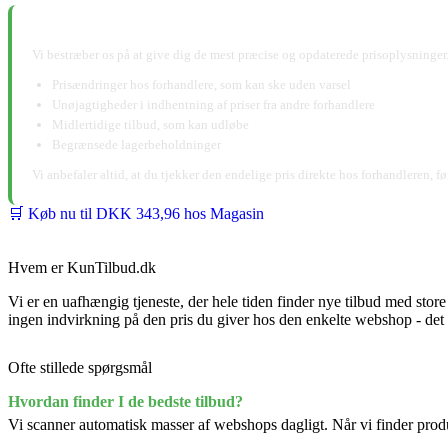
📋 Ansvarsfraskrivelse:
Vi bestræber os på at give dig de mest præcise og opdaterede prisoplysninger.
Prisændringer hos forhandlere, som kan ske uden varsel
Unøjagtigheder i indhentning af priser fra andre forhandlere
Midlertidige tilbud, som kan udløbe
Begrænsede lagerbeholdninger
Vi anbefaler altid, at du tjekker den endelige pris direkte hos forhandleren, f
🛒 Køb nu til DKK 343,96 hos Magasin
Hvem er KunTilbud.dk
Vi er en uafhængig tjeneste, der hele tiden finder nye tilbud med stor
ingen indvirkning på den pris du giver hos den enkelte webshop - d
Ofte stillede spørgsmål
Hvordan finder I de bedste tilbud?
Vi scanner automatisk masser af webshops dagligt. Når vi finder produk