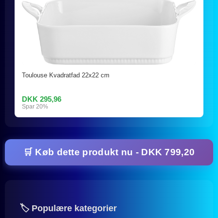
Toulouse Kvadratfad 22x22 cm
DKK 295,96
Spar 20%
🛒 Køb dette produkt nu - DKK 799,20
🏷️ Populære kategorier