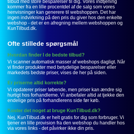
tilbud med store besparelser til dig. Vores indtjening
kommer fra en lille procentdel af de salg som vores
henvisninger kan generere til webshoppen. Det har
ingen indvirkning på den pris du giver hos den enkelte
webshop - det er en afregning mellem webshoppen og
KunTilbud.dk.
Ofte stillede spørgsmål
Hvordan finder I de bedste tilbud?
Vi scanner automatisk masser af webshops dagligt. Når
vi finder produkter med betydelige besparelser eller
markedets bedste priser, vises de her på siden.
Er priserne altid korrekte?
Vi opdaterer priser løbende, men priser kan ændre sig
hurtigt hos forhandlerne. Vi anbefaler altid at tjekke den
endelige pris på forhandlerens side før køb.
Koster det noget at bruge KunTilbud.dk?
Nej, KunTilbud.dk er helt gratis for dig som forbruger. Vi
tjener en lille provision fra den webshop du handler hos
via vores links - det påvirker ikke din pris.