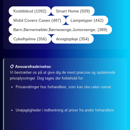
Kosttilskud (1092)
Smart Home (509)
Mobil Covers Cases (487)
Lampetyper (442)
Børn,Børnemøbler,Børnesenge,Juniorsenge, (389)
Cykelhjelme (356)
Ansigtspleje (354)
📋 Ansvarsfraskrivelse:
Vi bestræber os på at give dig de mest præcise og opdaterede
prisoplysninger. Dog tages der forbehold for:
Prisændringer hos forhandlere, som kan ske uden varsel
Unøjagtigheder i indhentning af priser fra andre forhandlere