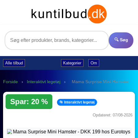
🔍 Søg
Alle tilbud
Kategorier
Om
Forside
›
Interaktivt legetøj
›
Mama Surprise Mini Hamster
Spar: 20 %
📂 Interaktivt legetøj
Opdateret: 07/08-2026