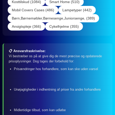
Kosttilskud (1084)
Smart Home (510)
Mobil Covers Cases (486)
Lampetyper (442)
Børn,Børnemøbler,Børnesenge,Juniorsenge, (389)
Ansigtspleje (366)
Cykelhjelme (355)
📋 Ansvarsfraskrivelse:
Vi bestræber os på at give dig de mest præcise og opdaterede
prisoplysninger. Dog tages der forbehold for:
Prisændringer hos forhandlere, som kan ske uden varsel
Unøjagtigheder i indhentning af priser fra andre forhandlere
Midlertidige tilbud, som kan udløbe