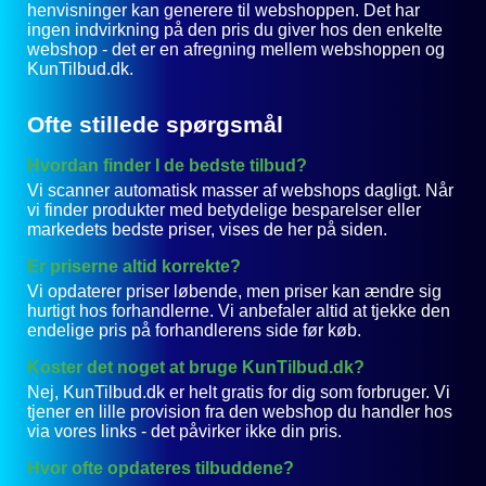
henvisninger kan generere til webshoppen. Det har
ingen indvirkning på den pris du giver hos den enkelte
webshop - det er en afregning mellem webshoppen og
KunTilbud.dk.
Ofte stillede spørgsmål
Hvordan finder I de bedste tilbud?
Vi scanner automatisk masser af webshops dagligt. Når
vi finder produkter med betydelige besparelser eller
markedets bedste priser, vises de her på siden.
Er priserne altid korrekte?
Vi opdaterer priser løbende, men priser kan ændre sig
hurtigt hos forhandlerne. Vi anbefaler altid at tjekke den
endelige pris på forhandlerens side før køb.
Koster det noget at bruge KunTilbud.dk?
Nej, KunTilbud.dk er helt gratis for dig som forbruger. Vi
tjener en lille provision fra den webshop du handler hos
via vores links - det påvirker ikke din pris.
Hvor ofte opdateres tilbuddene?