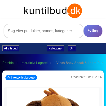
🔍 Søg
Alle tilbud
Kategorier
Om
Forside
›
Interaktivt Legetøj
›
Vtech Baby Speak & Learn Pupp
Opdateret: 08/08-2026
📂 Interaktivt Legetøj