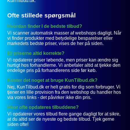
KunTilbud.dk.
Ofte stillede spørgsmål
Hvordan finder I de bedste tilbud?
Vi scanner automatisk masser af webshops dagligt. Når
vi finder produkter med betydelige besparelser eller
markedets bedste priser, vises de her på siden.
Er priserne altid korrekte?
Vi opdaterer priser løbende, men priser kan ændre sig
hurtigt hos forhandlerne. Vi anbefaler altid at tjekke den
endelige pris på forhandlerens side før køb.
Koster det noget at bruge KunTilbud.dk?
Nej, KunTilbud.dk er helt gratis for dig som forbruger. Vi
tjener en lille provision fra den webshop du handler hos
via vores links - det påvirker ikke din pris.
Hvor ofte opdateres tilbuddene?
Vi opdaterer vores tilbud flere gange dagligt for at sikre,
at du altid ser de nyeste og bedste tilbud. Tjek gerne
siden ofte!