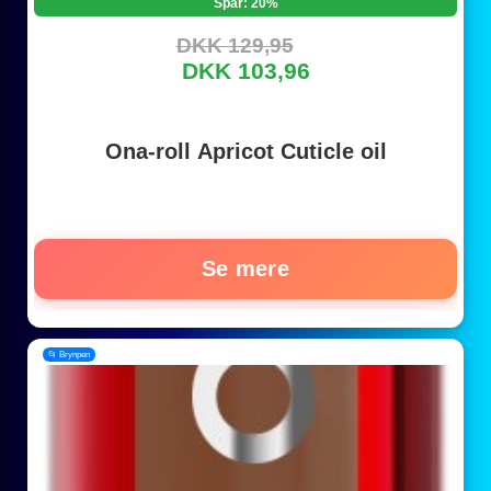
Spar: 20%
DKK 129,95
DKK 103,96
Ona-roll Apricot Cuticle oil
Se mere
📂 Brynpen