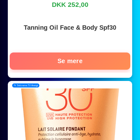
DKK 252,00
Tanning Oil Face & Body Spf30
Se mere
📂 Solcreme Til Ansigt