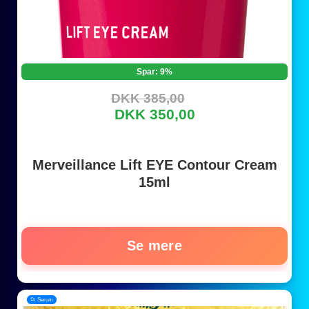
Spar: 9%
DKK 385,00
DKK 350,00
Merveillance Lift EYE Contour Cream
15ml
Se mere
📂 Serum