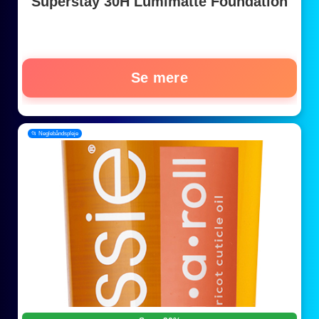
Superstay 30H Lumimatte Foundation
Se mere
📂 Neglebåndspleje