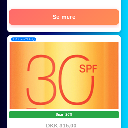
Se mere
📂 Solcreme Til Ansigt
Spar: 20%
DKK 315,00