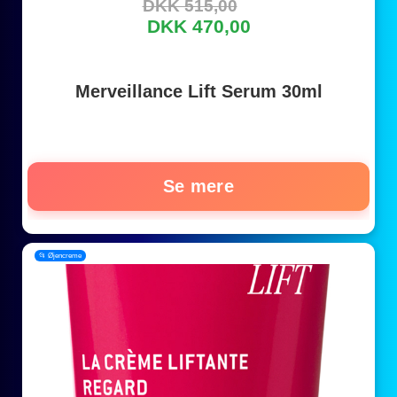
DKK 515,00
DKK 470,00
Merveillance Lift Serum 30ml
Se mere
📂 Øjencreme