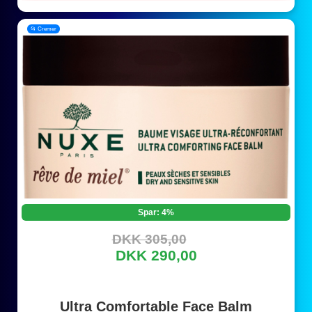
📂 Cremer
Spar: 4%
DKK 305,00
DKK 290,00
Ultra Comfortable Face Balm