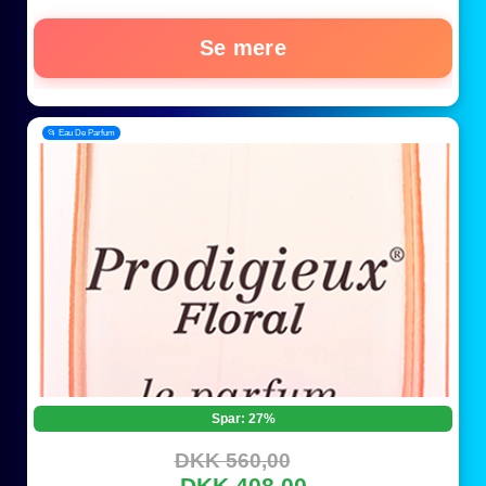
Se mere
📂 Eau De Parfum
Spar: 27%
DKK 560,00
DKK 408,00