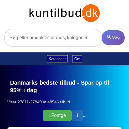
🔍 Søg
Kategorier
Om
Danmarks bedste tilbud - Spar op til
95% i dag
Viser 27811-27840 af 48546 tilbud
‹ Forrige
1
...