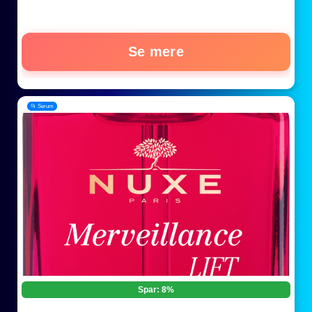
Se mere
📂 Serum
Spar: 8%