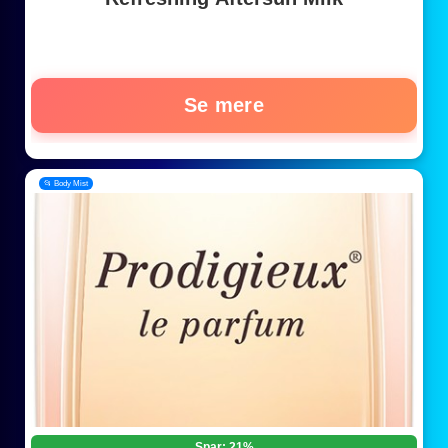
Se mere
📂 Body Mist
Spar: 21%