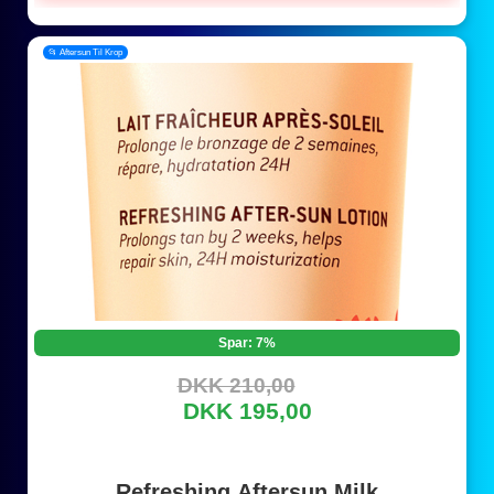
📂 Aftersun Til Krop
Spar: 7%
DKK 210,00
DKK 195,00
Refreshing Aftersun Milk