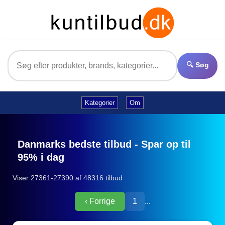
🔍 Søg
Kategorier
Om
Danmarks bedste tilbud - Spar op til
95% i dag
Viser 27361-27390 af 48316 tilbud
‹ Forrige
1
...