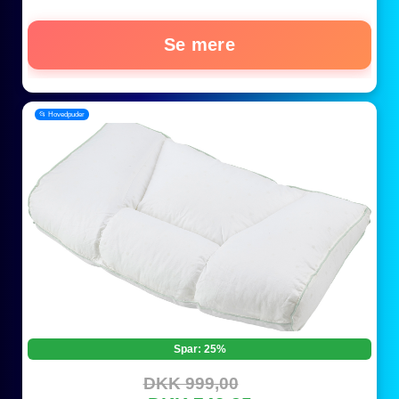
Se mere
📂 Hovedpuder
Spar: 25%
DKK 999,00