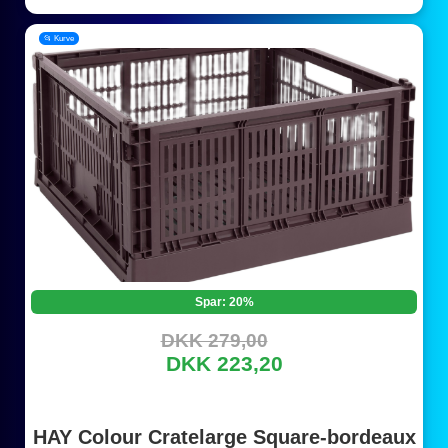
📂 Kurve
Spar: 20%
DKK 279,00
DKK 223,20
HAY Colour Cratelarge Square-bordeaux