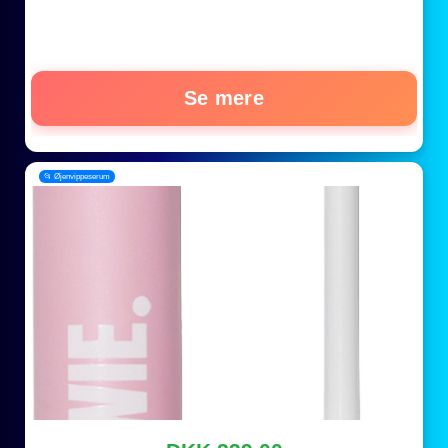
Se mere
📂 Øjenvippeserum