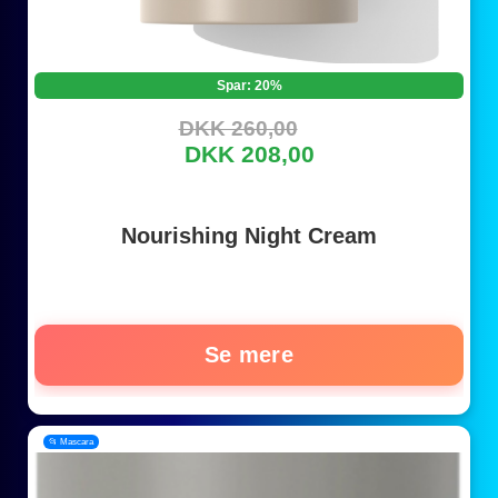
Spar: 20%
DKK 260,00
DKK 208,00
Nourishing Night Cream
Se mere
📂 Mascara