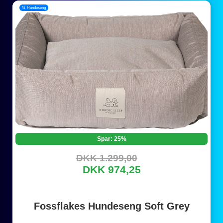
📂 Hundeseng
Spar: 25%
DKK 1.299,00
DKK 974,25
Fossflakes Hundeseng Soft Grey