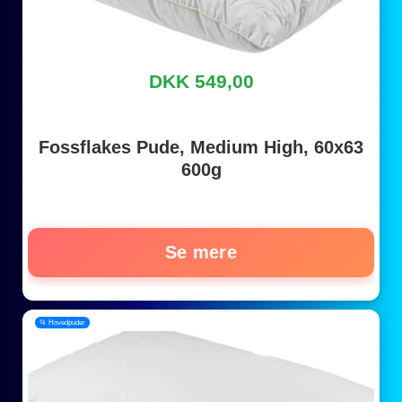
DKK 549,00
Fossflakes Pude, Medium High, 60x63
600g
Se mere
📂 Hovedpuder