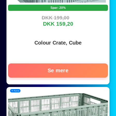
Spar: 20%
DKK 199,00
DKK 159,20
Colour Crate, Cube
Se mere
📂 Kurve