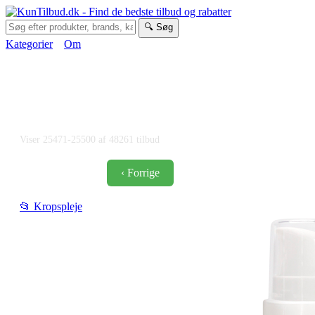
🔍 Søg
Kategorier
Om
Danmarks bedste tilbud -
Spar op til 95% i dag
Viser 25471-25500 af 48261 tilbud
‹ Forrige
1
...
📂 Kropspleje