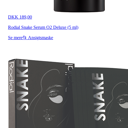
DKK 189,00
Rodial Snake Serum O2 Deluxe (5 ml)
Se mere
📂 Ansigtsmaske