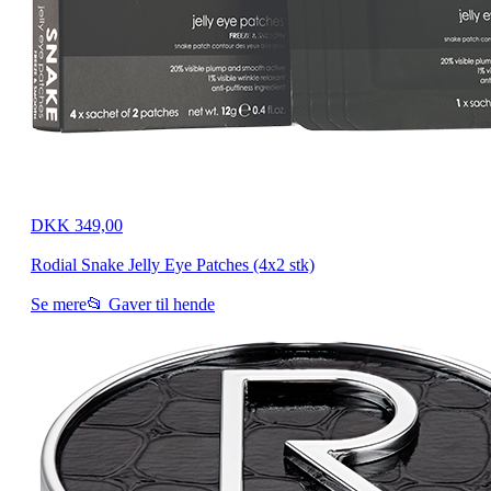
DKK 349,00
Rodial Snake Jelly Eye Patches (4x2 stk)
Se mere
📂 Gaver til hende