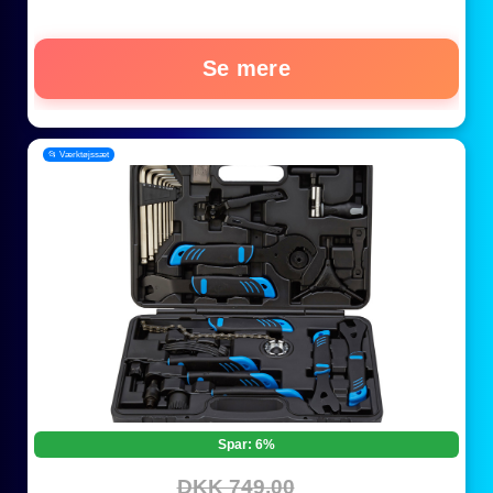
Se mere
📂 Værktøjssæt
Spar: 6%
DKK 749,00