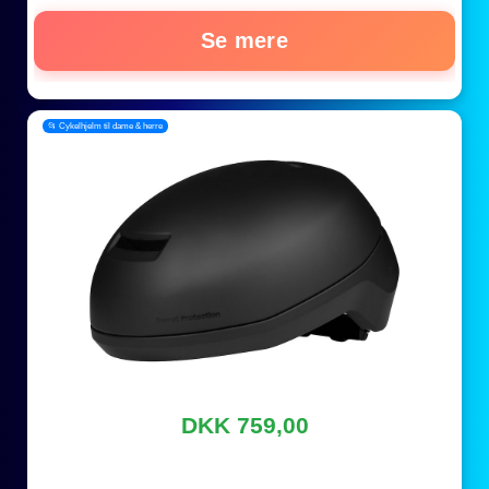
Se mere
📂 Cykelhjelm til dame & herre
DKK 759,00