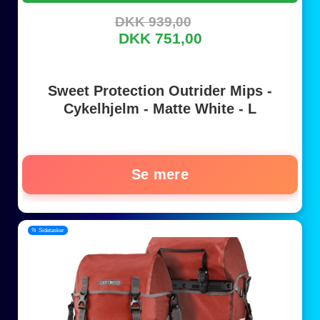
DKK 939,00
DKK 751,00
Sweet Protection Outrider Mips -
Cykelhjelm - Matte White - L
Se mere
📂 Sidetasker