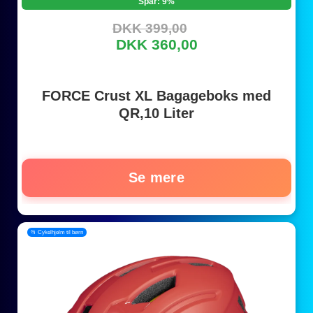
Spar: 9%
DKK 399,00
DKK 360,00
FORCE Crust XL Bagageboks med
QR,10 Liter
Se mere
📂 Cykelhjelm til børn