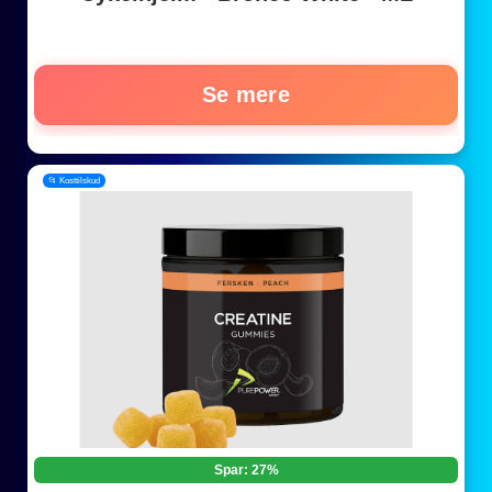
Se mere
📂 Kosttilskud
Spar: 27%