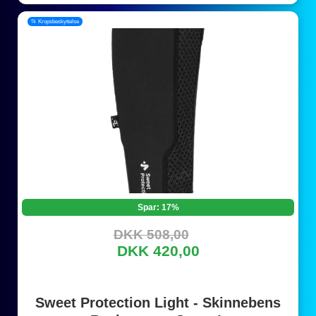
📂 Kropsbeskyttelse
Spar: 17%
DKK 508,00
DKK 420,00
Sweet Protection Light - Skinnebens