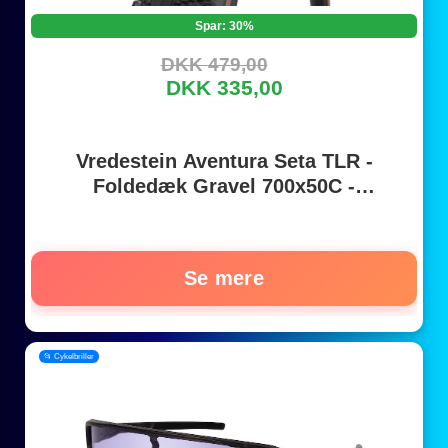
Spar: 30%
DKK 479,00
DKK 335,00
Vredestein Aventura Seta TLR -
Foldedæk Gravel 700x50C -
Sort/Transparent
Se mere
📂 Cykelbriller