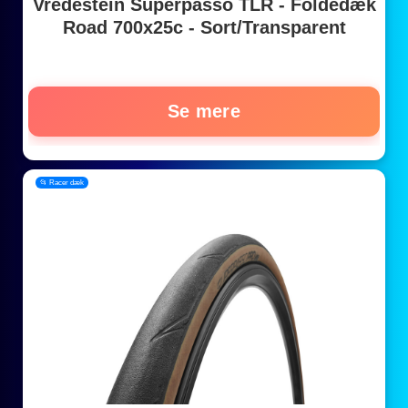
Vredestein Superpasso TLR - Foldedæk
Road 700x25c - Sort/Transparent
Se mere
📂 Racer dæk