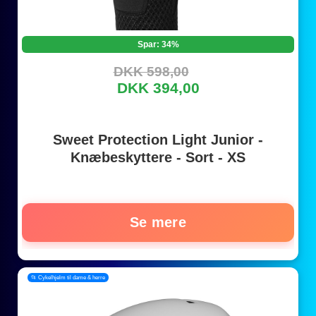
Spar: 34%
DKK 598,00
DKK 394,00
Sweet Protection Light Junior -
Knæbeskyttere - Sort - XS
Se mere
📂 Cykelhjelm til dame & herre