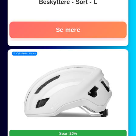
Beskyttere - Sort - L
Se mere
📂 Cykelhjelm til race
Spar: 20%