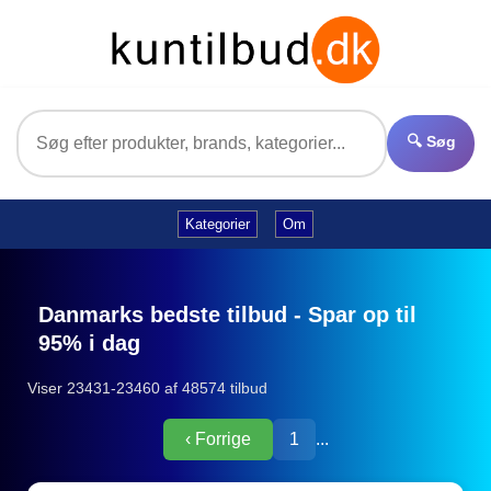
🔍 Søg
Kategorier
Om
Danmarks bedste tilbud - Spar op til
95% i dag
Viser 23431-23460 af 48574 tilbud
‹ Forrige
1
...