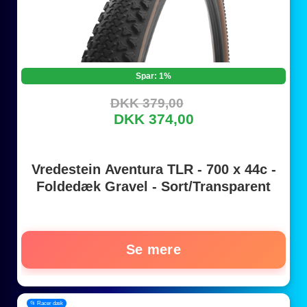
Spar: 1%
DKK 379,00
DKK 374,00
Vredestein Aventura TLR - 700 x 44c -
Foldedæk Gravel - Sort/Transparent
Se mere
📂 Racer dæk