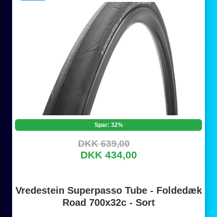
Spar: 32%
DKK 639,00
DKK 434,00
Vredestein Superpasso Tube - Foldedæk
Road 700x32c - Sort