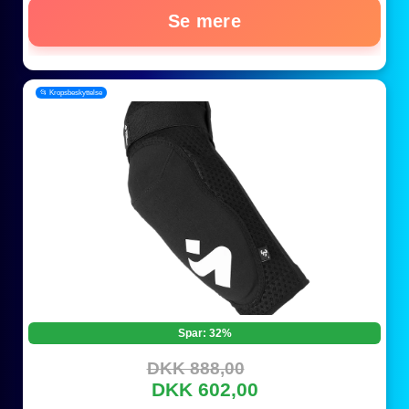
Se mere
📂 Kropsbeskyttelse
Spar: 32%
DKK 888,00
DKK 602,00