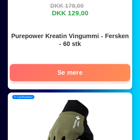
DKK 178,00
DKK 129,00
Purepower Kreatin Vingummi - Fersken
- 60 stk
Se mere
📂 Cykelhandsker