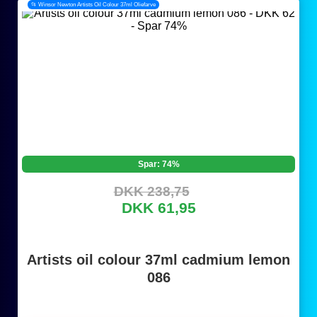
📂 Winsor Newton Artists Oil Colour 37ml Oliefarve
Spar: 74%
DKK 238,75
DKK 61,95
Artists oil colour 37ml cadmium lemon
086