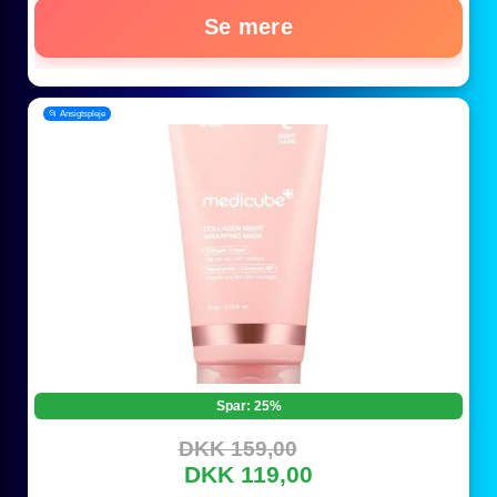
Se mere
📂 Ansigtspleje
Spar: 25%
DKK 159,00
DKK 119,00