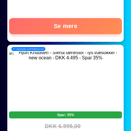
Se mere
📂 Lænestole med fodskammel
Spar: 35%
DKK 6.995,00