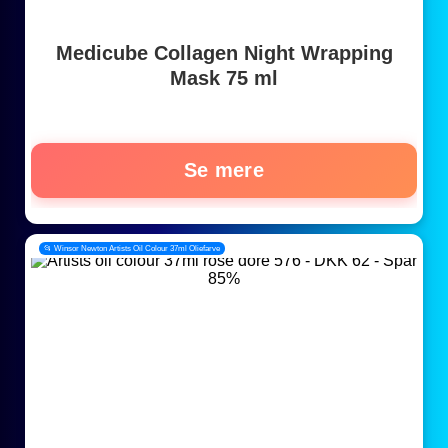
Medicube Collagen Night Wrapping
Mask 75 ml
Se mere
📂 Winsor Newton Artists Oil Colour 37ml Oliefarve