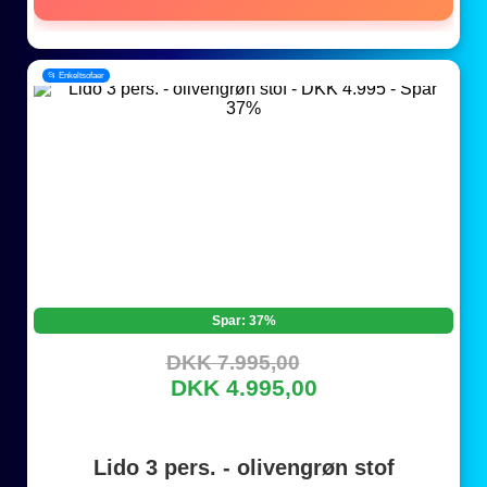
📂 Enkeltsofaer
Spar: 37%
DKK 7.995,00
DKK 4.995,00
Lido 3 pers. - olivengrøn stof