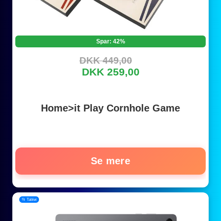
Spar: 42%
DKK 449,00
DKK 259,00
Home>it Play Cornhole Game
Se mere
📂 Tablet