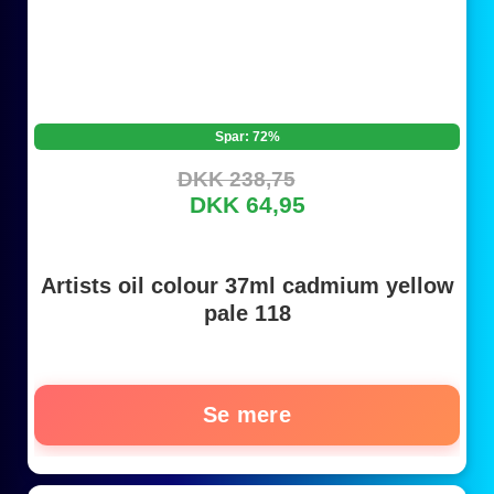
Spar: 72%
DKK 238,75
DKK 64,95
Artists oil colour 37ml cadmium yellow
pale 118
Se mere