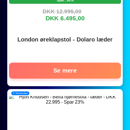
Spar: 50%
DKK 12.995,00
DKK 6.495,00
London øreklapstol - Dolaro læder
Se mere
📂 Modulsofaer