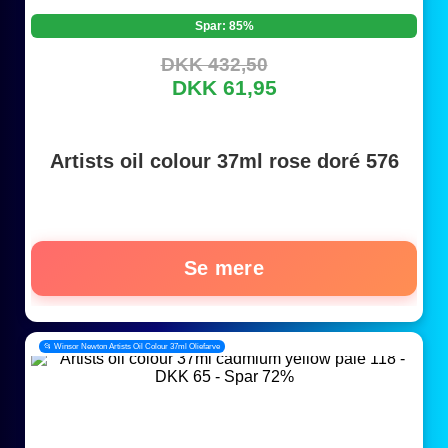
Spar: 85%
DKK 432,50
DKK 61,95
Artists oil colour 37ml rose doré 576
Se mere
📂 Winsor Newton Artists Oil Colour 37ml Oliefarve