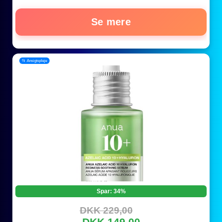
Se mere
📂 Ansigtspleje
Spar: 34%
DKK 229,00
DKK 149,00