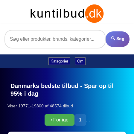
🔍 Søg
Kategorier
Om
Danmarks bedste tilbud - Spar op til
95% i dag
Viser 19771-19800 af 48574 tilbud
‹ Forrige
1
...