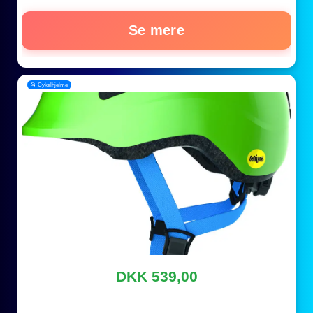
Se mere
📂 Cykelhjelme
DKK 539,00