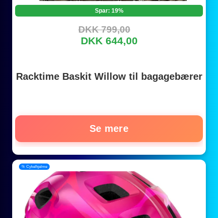
Spar: 19%
DKK 799,00
DKK 644,00
Racktime Baskit Willow til bagagebærer
Se mere
📂 Cykelhjelme