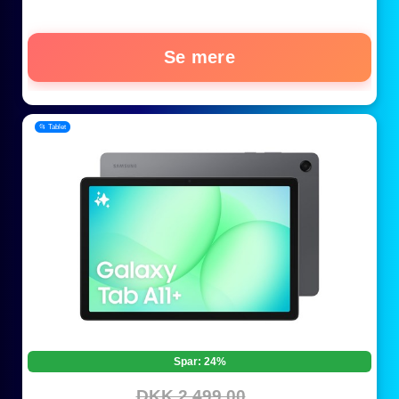
Se mere
📂 Tablet
Spar: 24%
DKK 2.499,00