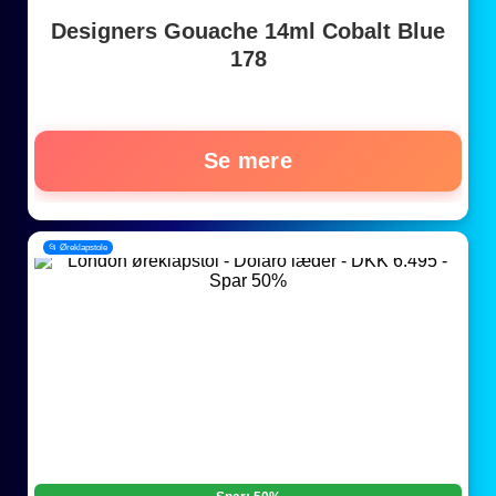
Designers Gouache 14ml Cobalt Blue
178
Se mere
📂 Øreklapstole