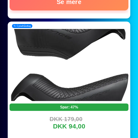
Se mere
📂 Cykelhåndtag
Spar: 47%
DKK 179,00
DKK 94,00