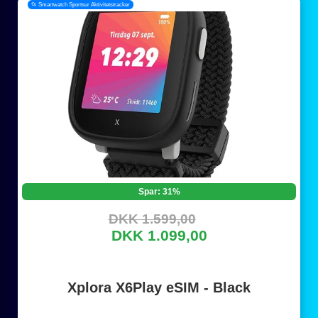
📂 Smartwatch Sportsur Aktivitetstracker
Spar: 31%
DKK 1.599,00
DKK 1.099,00
Xplora X6Play eSIM - Black