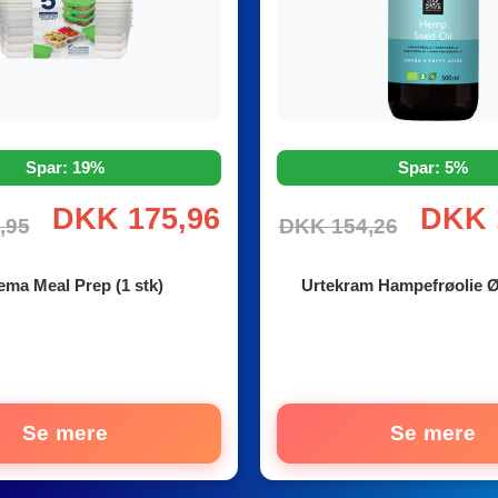
Spar: 19%
Spar: 5%
DKK 175,96
DKK 
,95
DKK 154,26
ema Meal Prep (1 stk)
Urtekram Hampefrøolie Ø
Se mere
Se mere