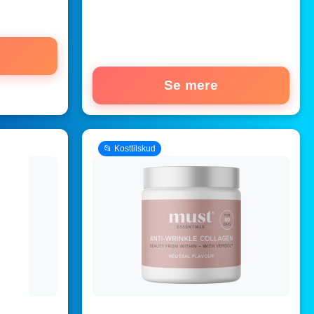
Se mere
📂 Kosttilskud