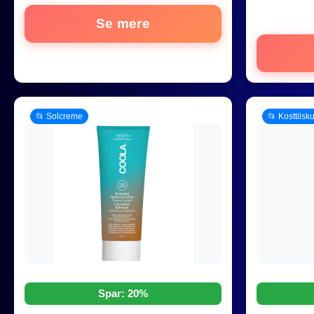
Se mere
📂 Solcreme
📂 Kosttilsk
Spar: 20%