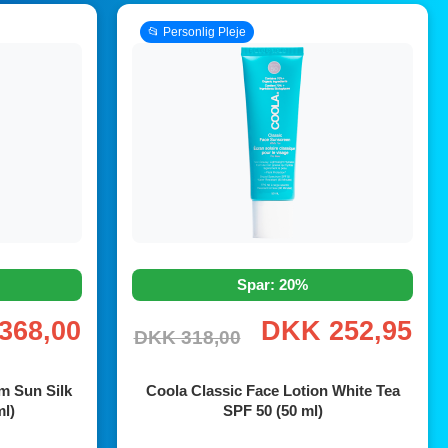
📂 Personlig Pleje
Spar: 20%
368,00
DKK 252,95
DKK 318,00
m Sun Silk
Coola Classic Face Lotion White Tea
ml)
SPF 50 (50 ml)