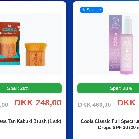
📂 Solpleje
Spar: 20%
Spar: 20%
DKK 248,00
DKK 
,00
DKK 460,00
ess Tan Kabuki Brush (1 stk)
Coola Classic Full Spectru
Drops SPF 30 (30 