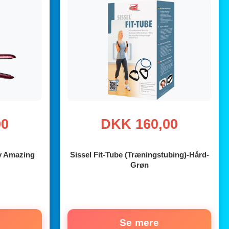
00
DKK 160,00
y Amazing
Sissel Fit-Tube (Træningstubing)-Hård-
Grøn
Se mere