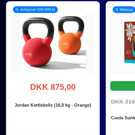
📂 Julegaver 500-999 kr.
📂 Makeup
DKK 875,00
DKK 310
Jordan Kettlebells (16,0 kg - Orange)
Coola Sunl