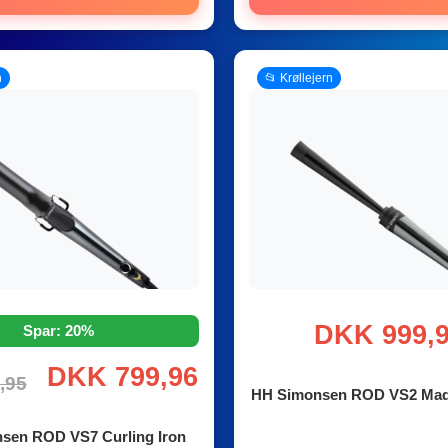
n
📂 Krøllejern
DKK 999,
Spar: 20%
DKK 799,96
,95
HH Simonsen ROD VS2 Mad
sen ROD VS7 Curling Iron