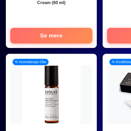
Cream (60 ml)
Se mere
📂 Aromaterapi-Olie
📂 Kosttilsk