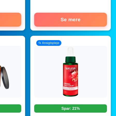
Se mere
📂 Ansigtspleje
Spar: 21%