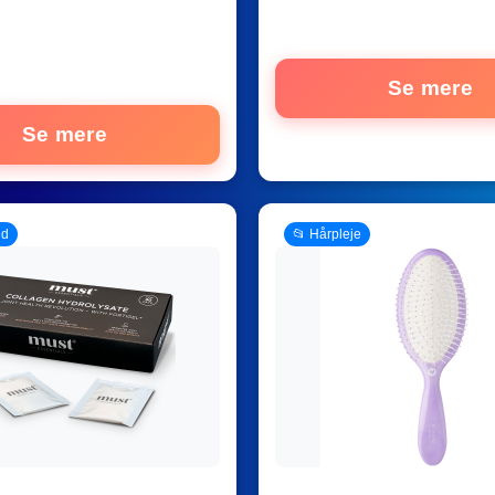
Se mere
Se mere
ud
📂 Hårpleje