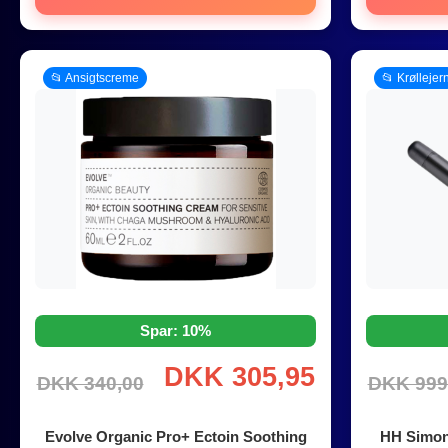
📂 Ansigtscreme
📂 Krøllejer
Spar: 10%
DKK 305,95
DKK 340,00
DKK 999
Evolve Organic Pro+ Ectoin Soothing
HH Simon