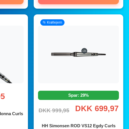
📂 Krøllejern
95
Spar: 29%
DKK 699,97
DKK 999,95
onna Curls
HH Simonsen ROD VS12 Egdy Curls