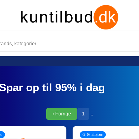
Spar op til 95% i dag
‹ Forrige
1
...
ud
📂 Glattejern