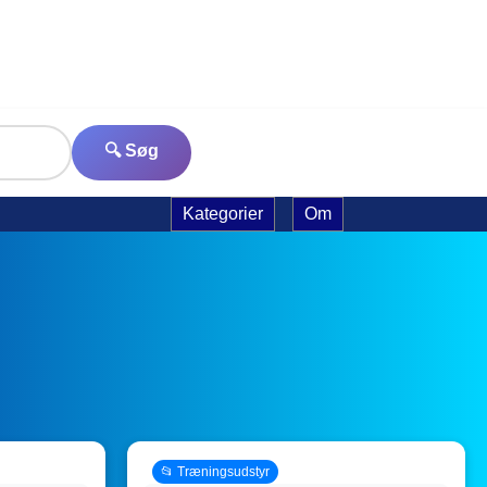
🔍 Søg
Kategorier
Om
📂 Træningsudstyr