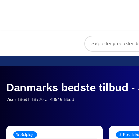
Danmarks bedste tilbud - 
Viser 18691-18720 af 48546 tilbud
📂 Solpleje
📂 Kosttilsk