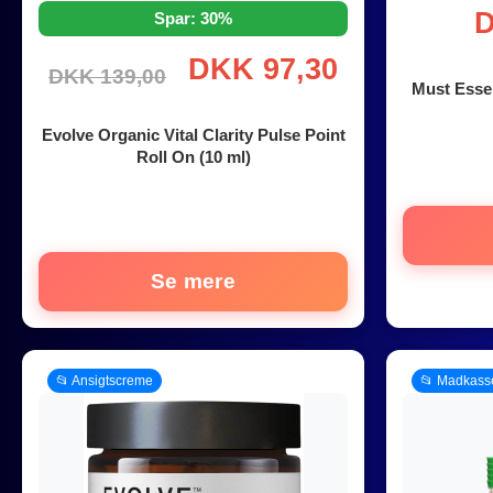
D
Spar: 30%
DKK 97,30
DKK 139,00
Must Essen
Evolve Organic Vital Clarity Pulse Point
Roll On (10 ml)
Se mere
📂 Ansigtscreme
📂 Madkass