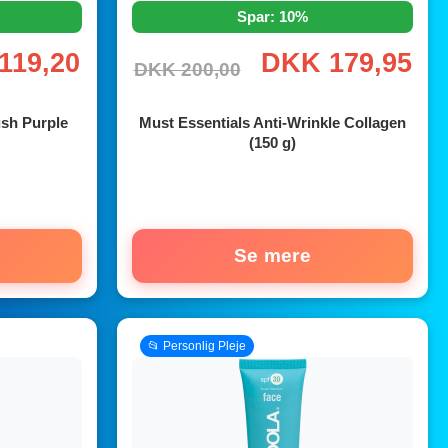
Spar: 10%
119,20
DKK 179,95
DKK 200,00
sh Purple
Must Essentials Anti-Wrinkle Collagen
(150 g)
Se mere
📂 Personlig Pleje