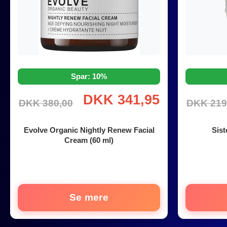
Spar: 10%
DKK 341,95
DKK 380,00
DKK 219
Evolve Organic Nightly Renew Facial
Sist
Cream (60 ml)
Se mere