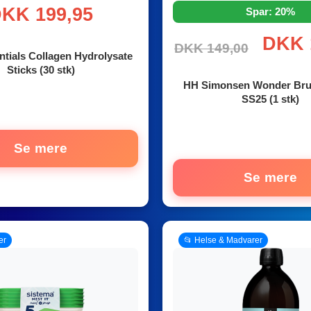
KK 199,95
Spar: 20%
DKK 
DKK 149,00
tials Collagen Hydrolysate
Sticks (30 stk)
HH Simonsen Wonder Bru
SS25 (1 stk)
Se mere
Se mere
er
📂 Helse & Madvarer