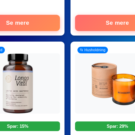
Se mere
Se mere
ud
📂 Husholdning
Spar: 15%
Spar: 29%