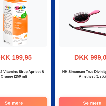
KK 199,95
DKK 999,
22 Vitamins Sirup Apricot &
HH Simonsen True Divinit
Orange (250 ml)
Amethyst (1 stk)
Se mere
Se mere