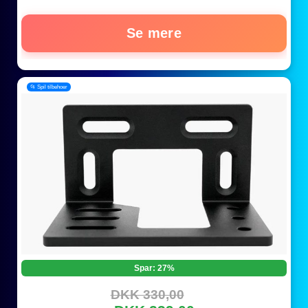
Se mere
📂 Spil tilbehoer
Spar: 27%
DKK 330,00