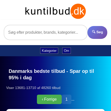
🔍 Søg
Kategorier
Om
Danmarks bedste tilbud - Spar op til
95% i dag
Viser 13681-13710 af 48260 tilbud
‹ Forrige
1
...