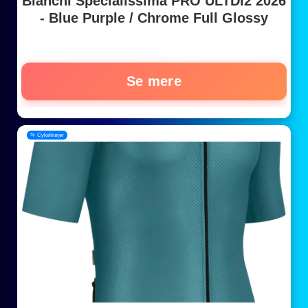
Bianchi Specialissima PRO ULTDI2 2026
- Blue Purple / Chrome Full Glossy
Se mere
📂 Cykeltrøjer