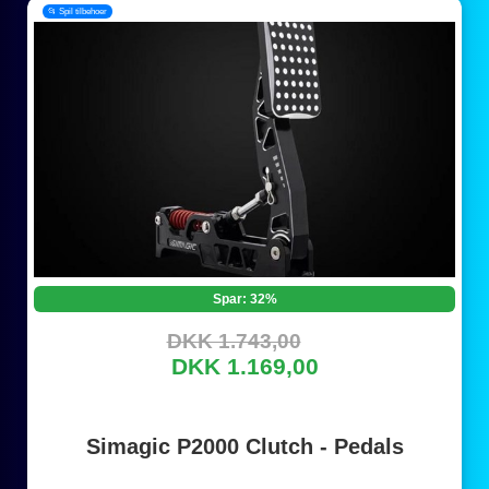
📂 Spil tilbehoer
Spar: 32%
DKK 1.743,00
DKK 1.169,00
Simagic P2000 Clutch - Pedals