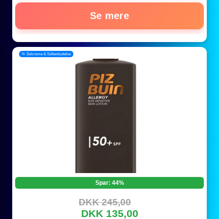
Se mere
📂 Solcreme & Solbeskyttelse
Spar: 44%
DKK 245,00
DKK 135,00