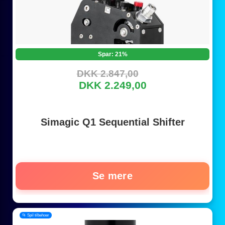
Spar: 21%
DKK 2.847,00
DKK 2.249,00
Simagic Q1 Sequential Shifter
Se mere
📂 Spil tilbehoer