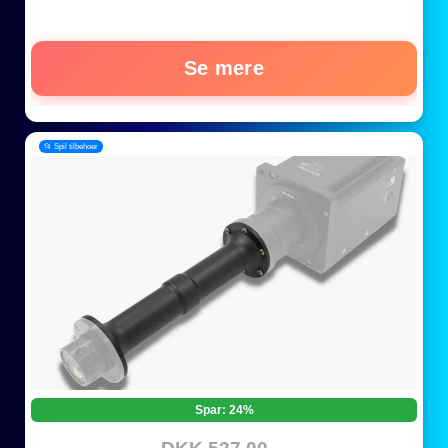
Se mere
📂 Spil tilbehoer
Spar: 24%