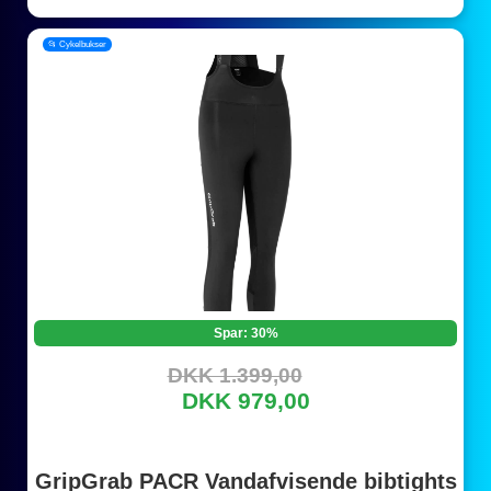
📂 Cykelbukser
Spar: 30%
DKK 1.399,00
DKK 979,00
GripGrab PACR Vandafvisende bibtights