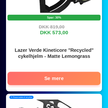
Spar: 30%
DKK 819,00
DKK 573,00
Lazer Verde Kineticore "Recycled"
cykelhjelm - Matte Lemongrass
Se mere
📂 Reservedele til elcykler