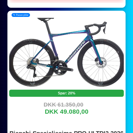
📂 Racercykler
Spar: 20%
DKK 61.350,00
DKK 49.080,00