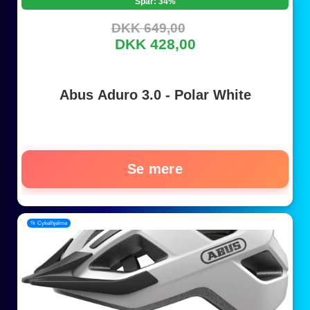
Spar: 34%
DKK 649,00
DKK 428,00
Abus Aduro 3.0 - Polar White
Se mere
📂 Cykelhjelme