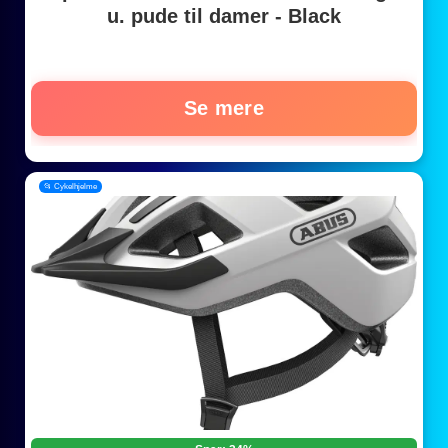
u. pude til damer - Black
Se mere
📂 Cykelhjelme