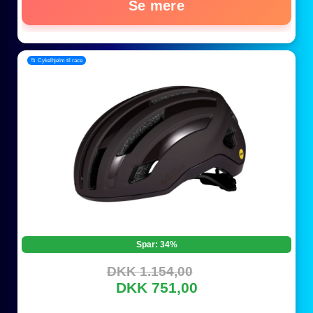
Se mere
📂 Cykelhjelm til race
Spar: 34%
DKK 1.154,00
DKK 751,00