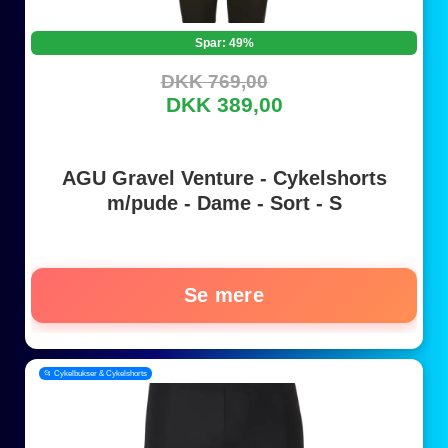
Spar: 49%
DKK 769,00
DKK 389,00
AGU Gravel Venture - Cykelshorts
m/pude - Dame - Sort - S
Se mere
📂 Cykelbukser & Cykelshorts