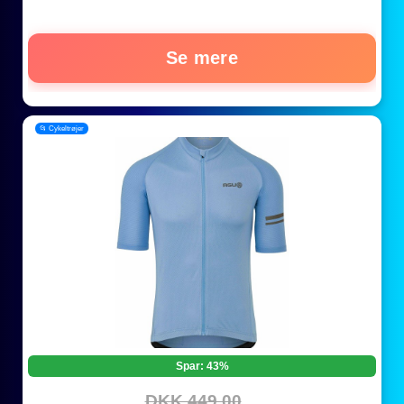
Se mere
📂 Cykeltrøjer
Spar: 43%
DKK 449,00