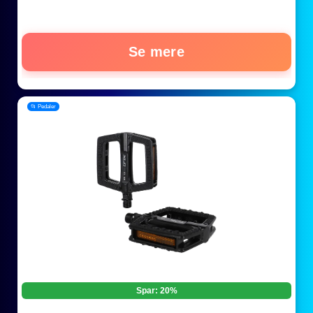
Se mere
📂 Pedaler
Spar: 20%