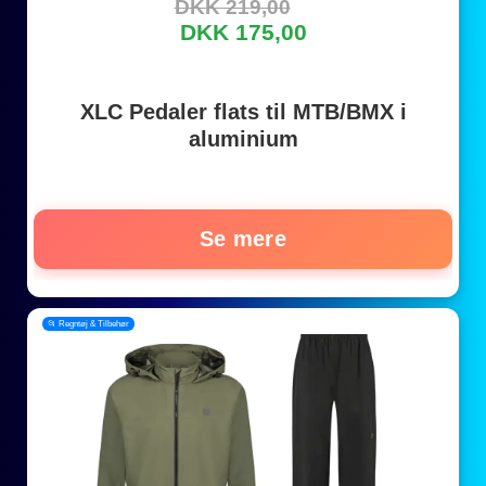
DKK 219,00
DKK 175,00
XLC Pedaler flats til MTB/BMX i
aluminium
Se mere
📂 Regntøj & Tilbehør