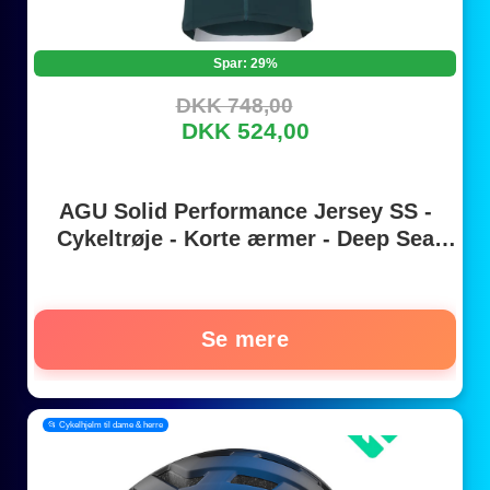
Spar: 29%
DKK 748,00
DKK 524,00
AGU Solid Performance Jersey SS -
Cykeltrøje - Korte ærmer - Deep Sea
Green - S
Se mere
📂 Cykelhjelm til dame & herre