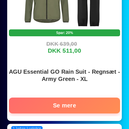
Spar: 20%
DKK 639,00
DKK 511,00
AGU Essential GO Rain Suit - Regnsæt -
Army Green - XL
Se mere
📂 Svedtrøjer & svedundertøj