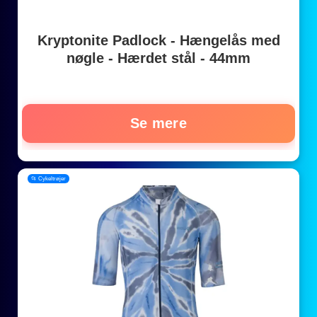
Kryptonite Padlock - Hængelås med
nøgle - Hærdet stål - 44mm
Se mere
📂 Cykeltrøjer