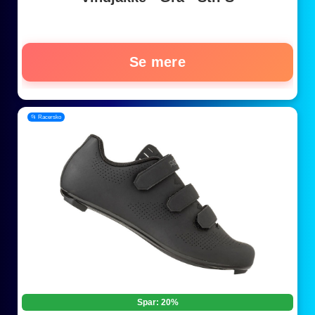
Se mere
📂 Racersko
Spar: 20%