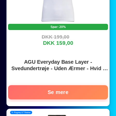
Spar: 20%
DKK 199,00
DKK 159,00
AGU Everyday Base Layer -
Svedundertrøje - Uden Ærmer - Hvid -
Str. S/M
Se mere
📂 Regntøj & Tilbehør