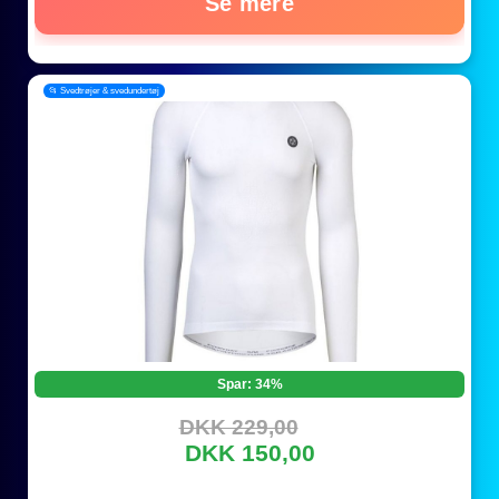
Se mere
📂 Svedtrøjer & svedundertøj
Spar: 34%
DKK 229,00
DKK 150,00