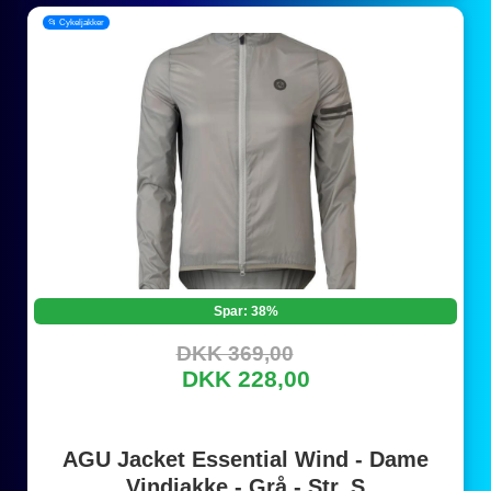
📂 Cykeljakker
Spar: 38%
DKK 369,00
DKK 228,00
AGU Jacket Essential Wind - Dame
Vindjakke - Grå - Str. S