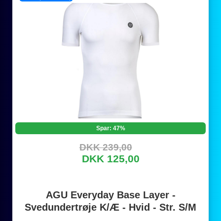
Spar: 47%
DKK 239,00
DKK 125,00
AGU Everyday Base Layer -
Svedundertrøje K/Æ - Hvid - Str. S/M