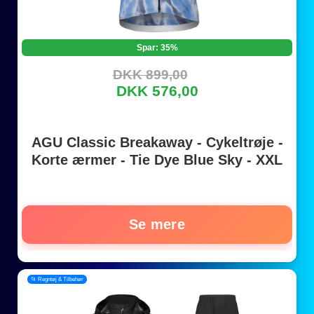
Spar: 35%
DKK 899,00
DKK 576,00
AGU Classic Breakaway - Cykeltrøje -
Korte ærmer - Tie Dye Blue Sky - XXL
Se mere
📂 Regntøj & Tilbehør