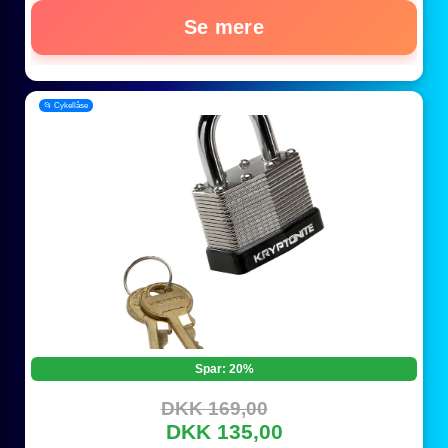
Se mere
📂 Cykellåse
Spar: 20%
DKK 169,00
DKK 135,00