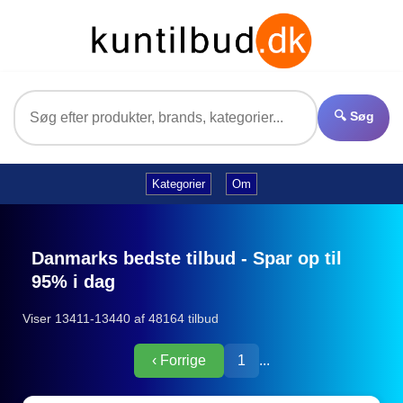
🔍 Søg
Kategorier
Om
Danmarks bedste tilbud - Spar op til
95% i dag
Viser 13411-13440 af 48164 tilbud
‹ Forrige
1
...