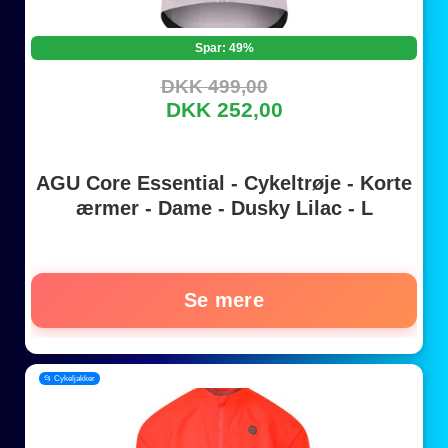
Spar: 49%
DKK 499,00
DKK 252,00
AGU Core Essential - Cykeltrøje - Korte
ærmer - Dame - Dusky Lilac - L
Se mere
📂 Cykeljakker