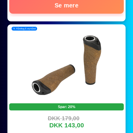
Se mere
📂 Håndtag & styrbånd
Spar: 20%
DKK 179,00
DKK 143,00