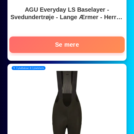
AGU Everyday LS Baselayer -
Svedundertrøje - Lange Ærmer - Herre -
Hvid - S/M
Se mere
📂 Cykelbukser & Cykelshorts