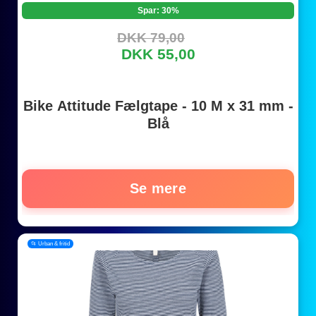
Spar: 30%
DKK 79,00
DKK 55,00
Bike Attitude Fælgtape - 10 M x 31 mm -
Blå
Se mere
📂 Urban & fritid