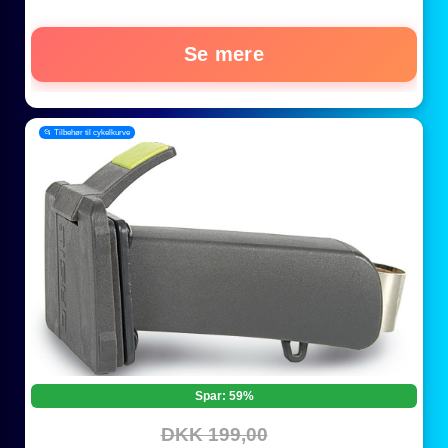
Se mere
📂 Tilbehør til cykelkurve
Spar: 59%
DKK 199,00