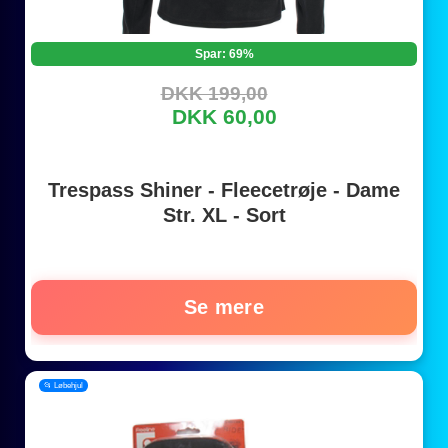
Spar: 69%
DKK 199,00
DKK 60,00
Trespass Shiner - Fleecetrøje - Dame
Str. XL - Sort
Se mere
📂 Løbehjul