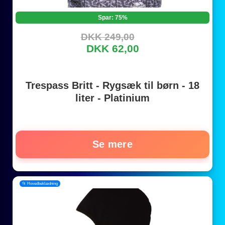
Spar: 75%
DKK 249,00
DKK 62,00
Trespass Britt - Rygsæk til børn - 18
liter - Platinium
Se mere
📂 Hovedbeklædning