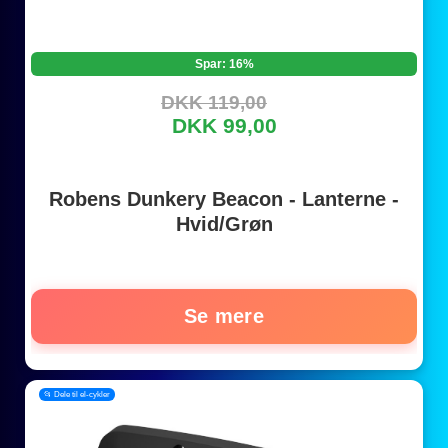
Spar: 16%
DKK 119,00
DKK 99,00
Robens Dunkery Beacon - Lanterne -
Hvid/Grøn
Se mere
📂 Dele til el-cykler