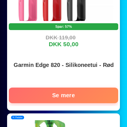
Spar: 57%
DKK 119,00
DKK 50,00
Garmin Edge 820 - Silikoneetui - Rød
Se mere
📂 Pedaler