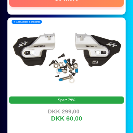
📂 Gearvælger & drejegreb
Spar: 79%
DKK 299,00
DKK 60,00