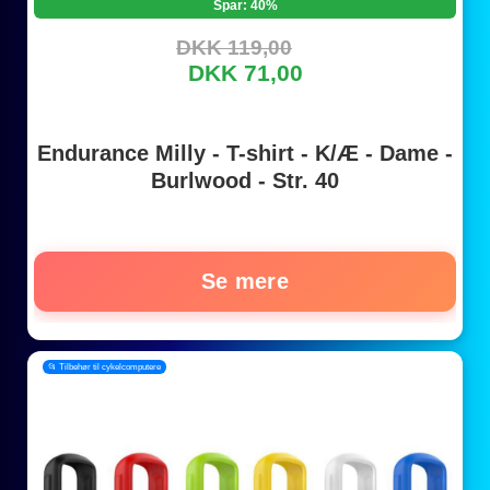
Spar: 40%
DKK 119,00
DKK 71,00
Endurance Milly - T-shirt - K/Æ - Dame -
Burlwood - Str. 40
Se mere
📂 Tilbehør til cykelcomputere