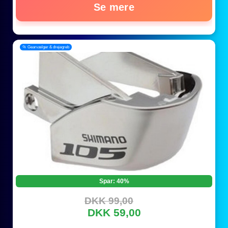
Se mere
📂 Gearvælger & drejegreb
Spar: 40%
DKK 99,00
DKK 59,00