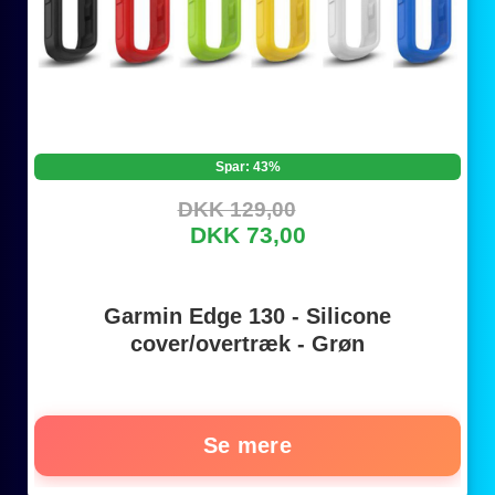
Spar: 43%
DKK 129,00
DKK 73,00
Garmin Edge 130 - Silicone
cover/overtræk - Grøn
Se mere