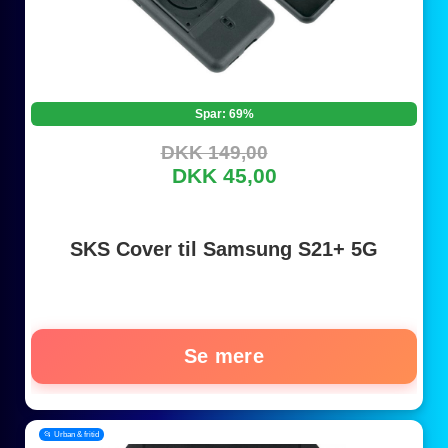
Spar: 69%
DKK 149,00
DKK 45,00
SKS Cover til Samsung S21+ 5G
Se mere
📂 Urban & fritid