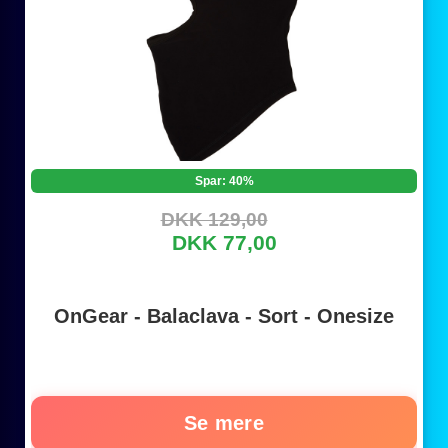
Spar: 40%
DKK 129,00
DKK 77,00
OnGear - Balaclava - Sort - Onesize
Se mere