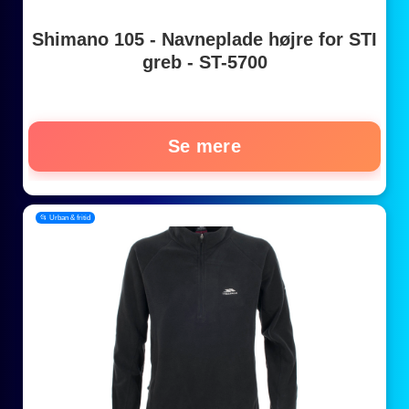
Shimano 105 - Navneplade højre for STI
greb - ST-5700
Se mere
📂 Urban & fritid