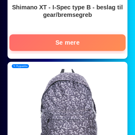
Shimano XT - I-Spec type B - beslag til
gear/bremsegreb
Se mere
📂 Rygsække