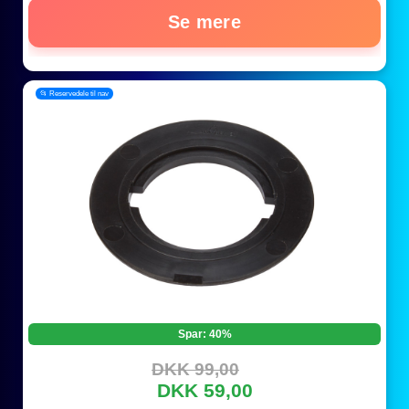
Se mere
📂 Reservedele til nav
Spar: 40%
DKK 99,00
DKK 59,00