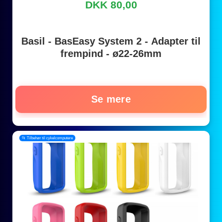
DKK 80,00
Basil - BasEasy System 2 - Adapter til
frempind - ø22-26mm
Se mere
📂 Tilbehør til cykelcomputere