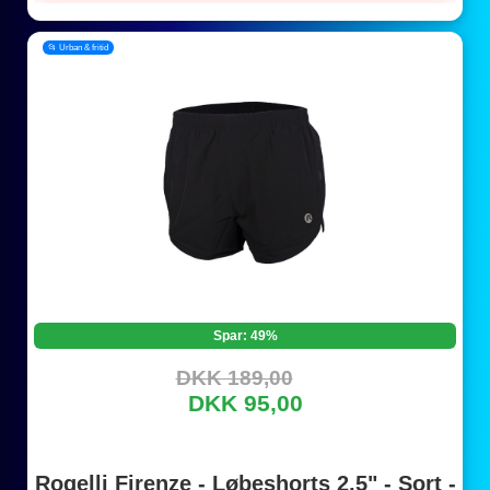
📂 Urban & fritid
Spar: 49%
DKK 189,00
DKK 95,00
Rogelli Firenze - Løbeshorts 2,5" - Sort -