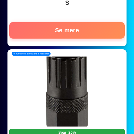
S
Se mere
📂 Aftrækker til frikrans & kassetter
Spar: 20%