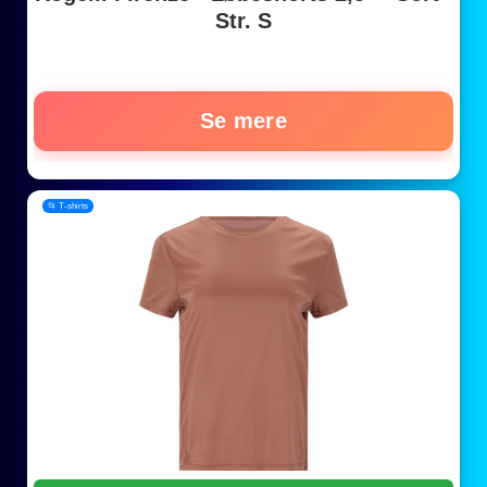
Str. S
Se mere
📂 T-shirts