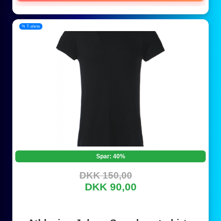
📂 T-shirts
Spar: 40%
DKK 150,00
DKK 90,00