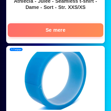
Athlecia - Julee - Seamless t-shirt -
Dame - Sort - Str. XXS/XS
Se mere
📂 Fælgtape