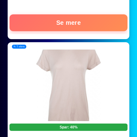
Se mere
📂 T-shirts
Spar: 40%