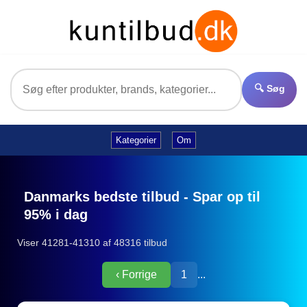
🔍 Søg
Kategorier
Om
Danmarks bedste tilbud - Spar op til
95% i dag
Viser 41281-41310 af 48316 tilbud
‹ Forrige
1
...