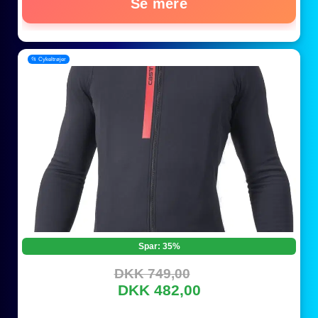
Se mere
📂 Cykeltrøjer
Spar: 35%
DKK 749,00
DKK 482,00