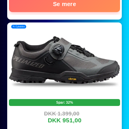
Se mere
📂 Cykelsko
Spar: 32%
DKK 1.399,00
DKK 951,00