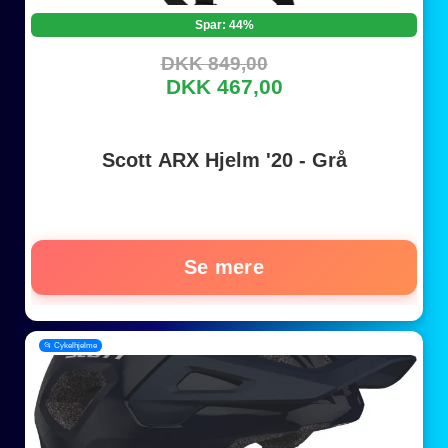
Spar: 44%
DKK 849,00
DKK 467,00
Scott ARX Hjelm '20 - Grå
Se mere
📂 Cykelhjelme