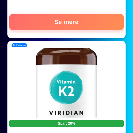
Se mere
📂 K vitamin
Spar: 20%