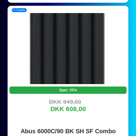
📂 Foldelås
Spar: 35%
DKK 949,00
DKK 608,00
Abus 6000C/90 BK SH SF Combo