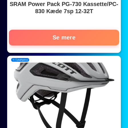
SRAM Power Pack PG-730 Kassette/PC-
830 Kæde 7sp 12-32T
Se mere
📂 Cykelhjelme