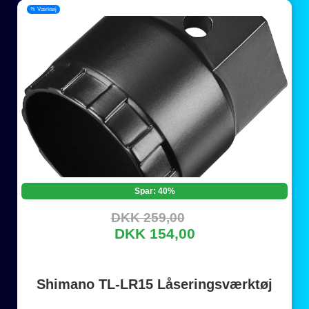
📂 Værktøj
Spar: 40%
DKK 259,00
DKK 154,00
Shimano TL-LR15 Låseringsværktøj