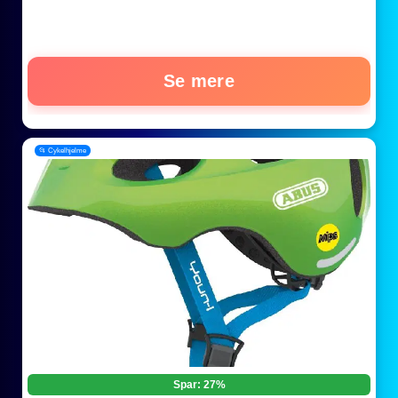
Se mere
📂 Cykelhjelme
Spar: 27%