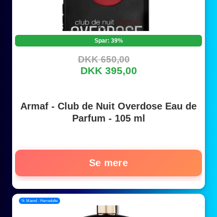
Spar: 39%
DKK 650,00
DKK 395,00
Armaf - Club de Nuit Overdose Eau de
Parfum - 105 ml
Se mere
📂 Mænd - Herredufte