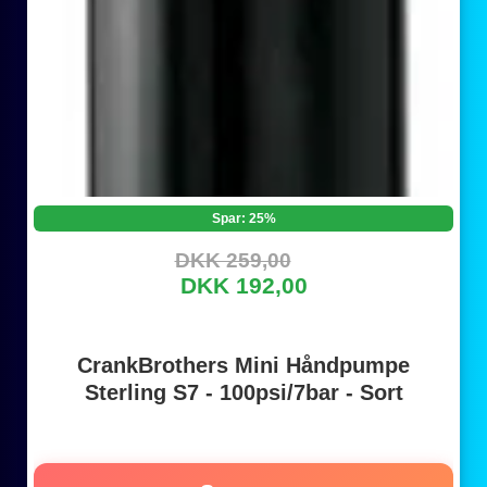
Spar: 25%
DKK 259,00
DKK 192,00
CrankBrothers Mini Håndpumpe
Sterling S7 - 100psi/7bar - Sort