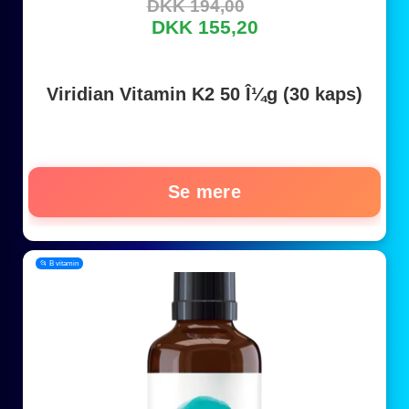
DKK 194,00
DKK 155,20
Viridian Vitamin K2 50 Î¼g (30 kaps)
Se mere
📂 B vitamin