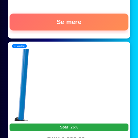
Se mere
📂 Værktøj
Spar: 26%