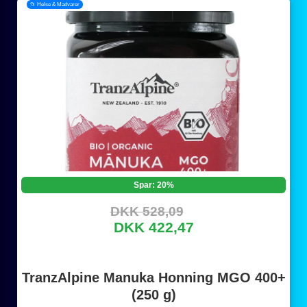
📂 Helse & Madvarer
Spar: 20%
DKK 528,09
DKK 422,47
TranzAlpine Manuka Honning MGO 400+
(250 g)