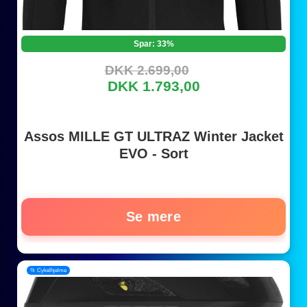
Spar: 33%
DKK 2.699,00
DKK 1.793,00
Assos MILLE GT ULTRAZ Winter Jacket
EVO - Sort
Se mere
📂 Cykelhjelme