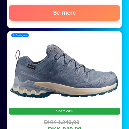
Se mere
📂 Sportsgrene
Spar: 24%
DKK 1.249,00
DKK 949,00