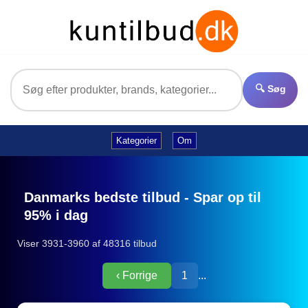
🔍 Søg
Kategorier
Om
Danmarks bedste tilbud - Spar op til
95% i dag
Viser 3931-3960 af 48316 tilbud
‹ Forrige
1
...