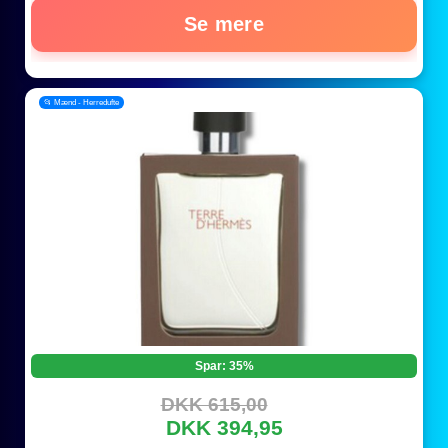
Se mere
📂 Mænd - Herredufte
Spar: 35%
DKK 615,00
DKK 394,95