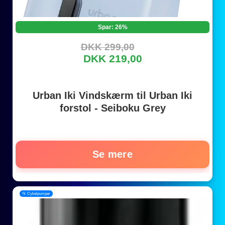
Spar: 26%
DKK 299,00
DKK 219,00
Urban Iki Vindskærm til Urban Iki
forstol - Seiboku Grey
Se mere
📂 Cykelpumper