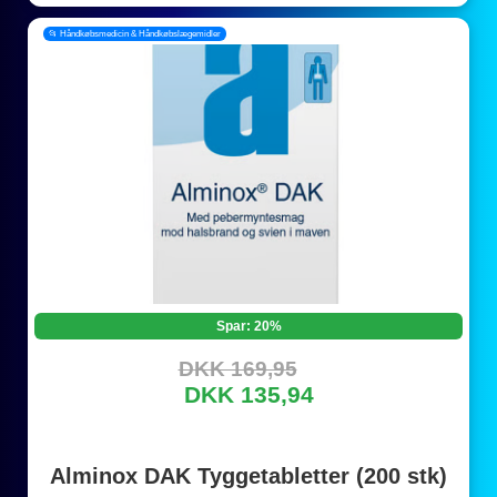
📂 Håndkøbsmedicin & Håndkøbslægemidler
Spar: 20%
DKK 169,95
DKK 135,94
Alminox DAK Tyggetabletter (200 stk)