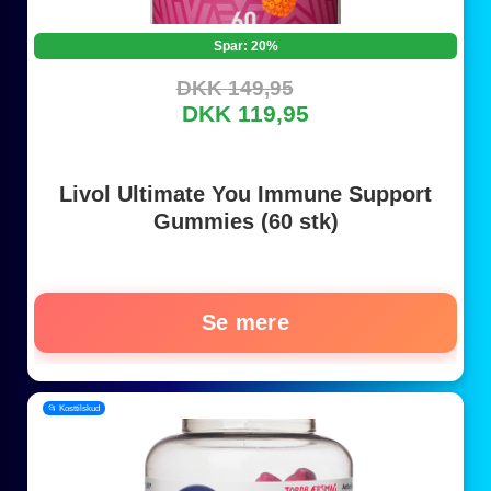
Spar: 20%
DKK 149,95
DKK 119,95
Livol Ultimate You Immune Support
Gummies (60 stk)
Se mere
📂 Kosttilskud