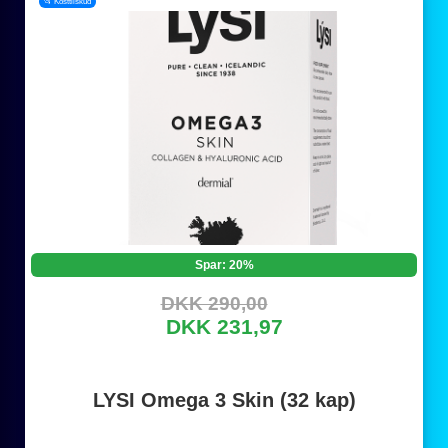
📂 Kosttilskud
Spar: 20%
DKK 290,00
DKK 231,97
LYSI Omega 3 Skin (32 kap)