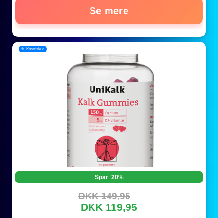
Se mere
📂 Kosttilskud
Spar: 20%
DKK 149,95
DKK 119,95