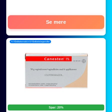
Se mere
📂 Håndkøbsmedicin & Håndkøbslægemidler
Spar: 20%