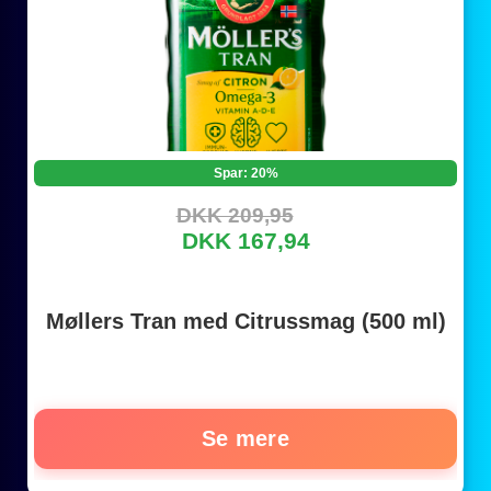
Spar: 20%
DKK 209,95
DKK 167,94
Møllers Tran med Citrussmag (500 ml)
Se mere