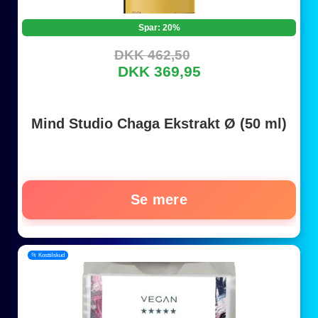
Spar: 20%
DKK 462,50
DKK 369,95
Mind Studio Chaga Ekstrakt Ø (50 ml)
Se mere
📂 Kosttilskud