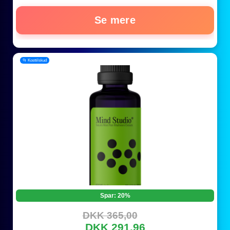
Se mere
📂 Kosttilskud
Spar: 20%
DKK 365,00
DKK 291,96