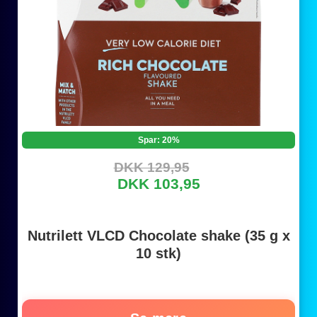
Spar: 20%
DKK 129,95
DKK 103,95
Nutrilett VLCD Chocolate shake (35 g x
10 stk)