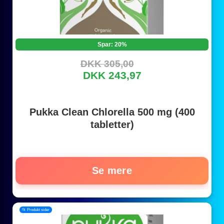
Spar: 20%
DKK 305,00
DKK 243,97
Pukka Clean Chlorella 500 mg (400
tabletter)
Se mere
📂 Produkt sider