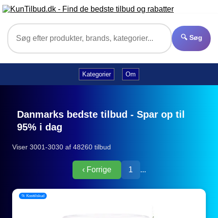
🔍 Søg
Kategorier
Om
Danmarks bedste tilbud - Spar op til
95% i dag
Viser 3001-3030 af 48260 tilbud
‹ Forrige
1
...
📂 Kosttilskud