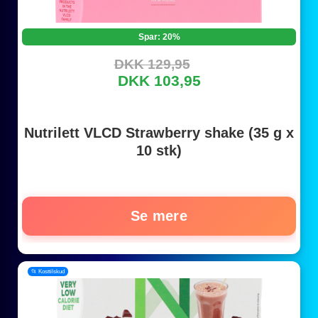
Spar: 20%
DKK 129,95
DKK 103,95
Nutrilett VLCD Strawberry shake (35 g x
10 stk)
Se mere
📂 Kosttilskud