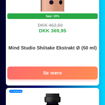
Spar: 20%
DKK 462,50
DKK 369,95
Mind Studio Shiitake Ekstrakt Ø (50 ml)
Se mere
📂 Kosttilskud