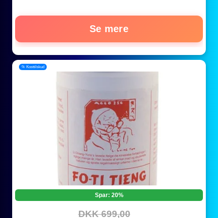
Se mere
📂 Kosttilskud
Spar: 20%
DKK 699,00