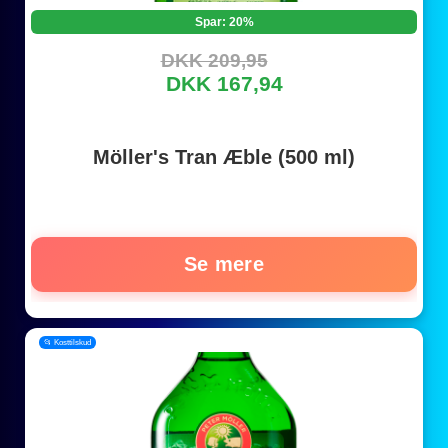
Spar: 20%
DKK 209,95
DKK 167,94
Möller's Tran Æble (500 ml)
Se mere
📂 Kosttilskud