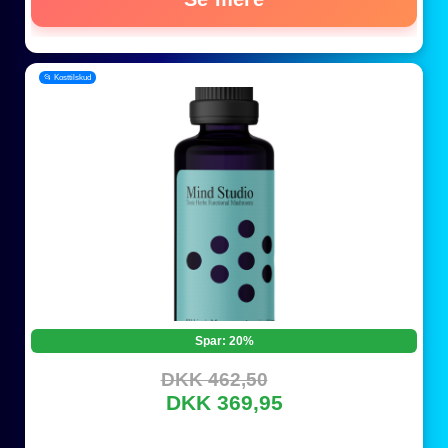
📂 Kosttilskud
Spar: 20%
DKK 462,50
DKK 369,95