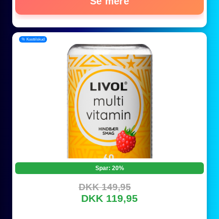
Se mere
📂 Kosttilskud
Spar: 20%
DKK 149,95
DKK 119,95