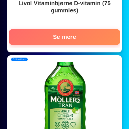
Livol Vitaminbjørne D-vitamin (75
gummies)
Se mere
📂 Kosttilskud