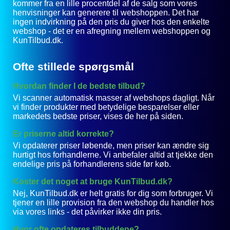
kommer fra en lille procentdel af de salg som vores
henvisninger kan generere til webshoppen. Det har
ingen indvirkning på den pris du giver hos den enkelte
webshop - det er en afregning mellem webshoppen og
KunTilbud.dk.
Ofte stillede spørgsmål
Hvordan finder I de bedste tilbud?
Vi scanner automatisk masser af webshops dagligt. Når
vi finder produkter med betydelige besparelser eller
markedets bedste priser, vises de her på siden.
Er priserne altid korrekte?
Vi opdaterer priser løbende, men priser kan ændre sig
hurtigt hos forhandlerne. Vi anbefaler altid at tjekke den
endelige pris på forhandlerens side før køb.
Koster det noget at bruge KunTilbud.dk?
Nej, KunTilbud.dk er helt gratis for dig som forbruger. Vi
tjener en lille provision fra den webshop du handler hos
via vores links - det påvirker ikke din pris.
Hvor ofte opdateres tilbuddene?