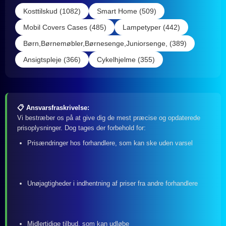
Kosttilskud (1082)
Smart Home (509)
Mobil Covers Cases (485)
Lampetyper (442)
Børn,Børnemøbler,Børnesenge,Juniorsenge, (389)
Ansigtspleje (366)
Cykelhjelme (355)
📋 Ansvarsfraskrivelse:
Vi bestræber os på at give dig de mest præcise og opdaterede
prisoplysninger. Dog tages der forbehold for:
Prisændringer hos forhandlere, som kan ske uden varsel
Unøjagtigheder i indhentning af priser fra andre forhandlere
Midlertidige tilbud, som kan udløbe