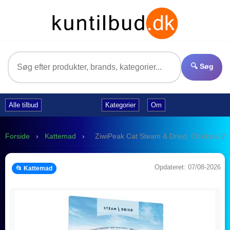
🔍 Søg
Alle tilbud
Kategorier
Om
Forside
›
Kattemad
›
ZiwiPeak Cat Steam & Dried, Chicken, 2.2
Opdateret: 07/08-2026
📂 Kattemad