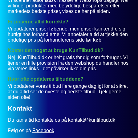
Vi scanner automatisk masser af webshops dagligt. Når
vi finder produkter med betydelige besparelser eller
markedets bedste priser, vises de her på siden.
Er priserne altid korrekte?
Vi opdaterer priser løbende, men priser kan ændre sig
hurtigt hos forhandlerne. Vi anbefaler altid at tjekke den
endelige pris på forhandlerens side før køb.
Koster det noget at bruge KunTilbud.dk?
Nej, KunTilbud.dk er helt gratis for dig som forbruger. Vi
tjener en lille provision fra den webshop du handler hos
via vores links - det påvirker ikke din pris.
Hvor ofte opdateres tilbuddene?
Vi opdaterer vores tilbud flere gange dagligt for at sikre,
at du altid ser de nyeste og bedste tilbud. Tjek gerne
siden ofte!
Kontakt
Du kan altid kontakte os på kontakt@kuntilbud.dk
Følg os på
Facebook