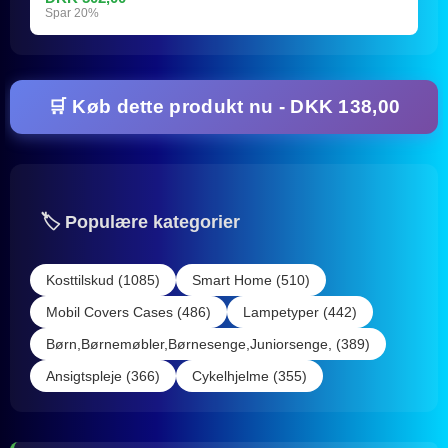
Spar 20%
🛒 Køb dette produkt nu - DKK 138,00
🏷️ Populære kategorier
Kosttilskud (1085)
Smart Home (510)
Mobil Covers Cases (486)
Lampetyper (442)
Børn,Børnemøbler,Børnesenge,Juniorsenge, (389)
Ansigtspleje (366)
Cykelhjelme (355)