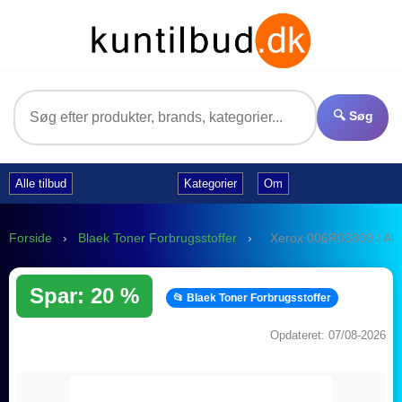
🔍 Søg
Alle tilbud
Kategorier
Om
Forside
›
Blaek Toner Forbrugsstoffer
›
Xerox 006R03809 / Alte
Spar: 20 %
📂 Blaek Toner Forbrugsstoffer
Opdateret: 07/08-2026