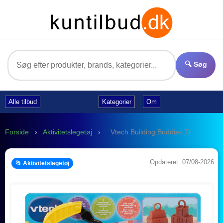
🔍 Søg
Alle tilbud
Kategorier
Om
Forside
›
Aktivitetslegetøj
›
Vtech Building Buddies Tr
Opdateret: 07/08-2026
📂 Aktivitetslegetøj