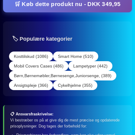
🛒 Køb dette produkt nu - DKK 349,95
🏷️ Populære kategorier
Kosttilskud (1086)
Smart Home (510)
Mobil Covers Cases (486)
Lampetyper (442)
Børn,Børnemøbler,Børnesenge,Juniorsenge, (389)
Ansigtspleje (366)
Cykelhjelme (355)
📋 Ansvarsfraskrivelse:
Vi bestræber os på at give dig de mest præcise og opdaterede
prisoplysninger. Dog tages der forbehold for: