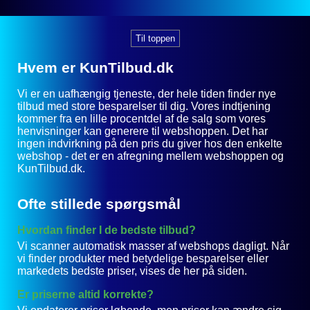
Til toppen
Hvem er KunTilbud.dk
Vi er en uafhængig tjeneste, der hele tiden finder nye
tilbud med store besparelser til dig. Vores indtjening
kommer fra en lille procentdel af de salg som vores
henvisninger kan generere til webshoppen. Det har
ingen indvirkning på den pris du giver hos den enkelte
webshop - det er en afregning mellem webshoppen og
KunTilbud.dk.
Ofte stillede spørgsmål
Hvordan finder I de bedste tilbud?
Vi scanner automatisk masser af webshops dagligt. Når
vi finder produkter med betydelige besparelser eller
markedets bedste priser, vises de her på siden.
Er priserne altid korrekte?