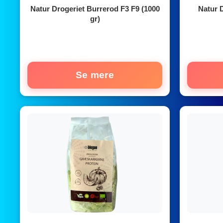
Natur Drogeriet Burrerod F3 F9 (1000
Natur D
gr)
Se mere