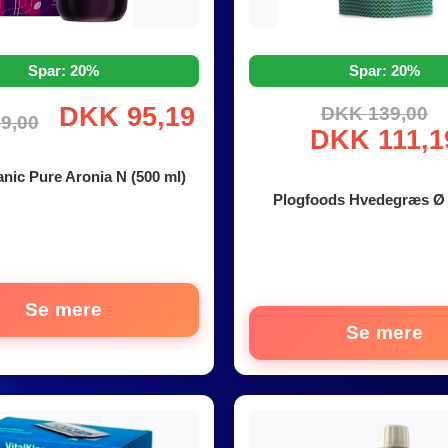
Spar: 20%
Spar: 20%
DKK 95,19
DKK 139,00
9,00
DKK 111,1
nic Pure Aronia N (500 ml)
Plogfoods Hvedegræs Ø 
Se mere
Se mere