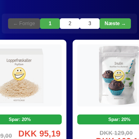
← Forrige
1
2
3
Næste →
Spar: 20%
Spar: 20%
DKK 95,19
DKK 129,00
9,00