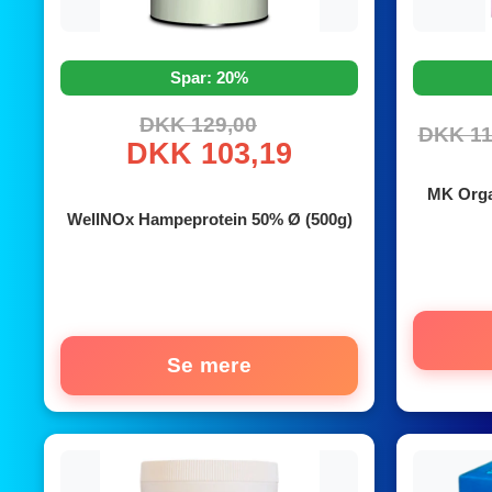
Spar: 20%
DKK 129,00
DKK 11
DKK 103,19
MK Orga
WellNOx Hampeprotein 50% Ø (500g)
Se mere