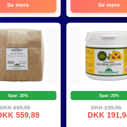
Se mere
Se mere
Spar: 20%
Spar: 20%
DKK 699,95
DKK 239,95
DKK 559,89
DKK 191,9