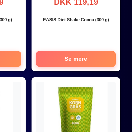
9
DKK 119,19
300 g)
EASIS Diet Shake Cocoa (300 g)
Se mere