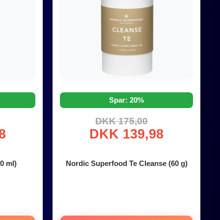
Spar: 20%
DKK 175,00
8
DKK 139,98
0 ml)
Nordic Superfood Te Cleanse (60 g)