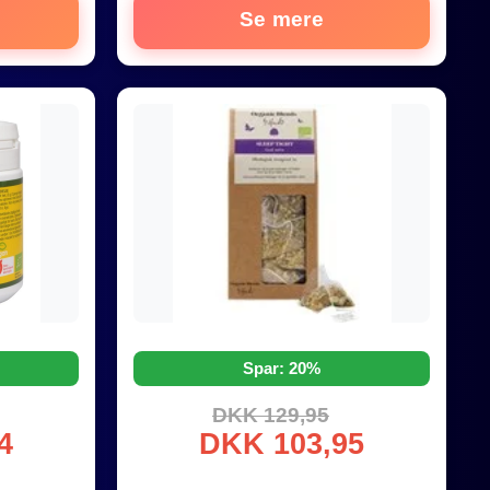
Se mere
Spar: 20%
DKK 129,95
4
DKK 103,95