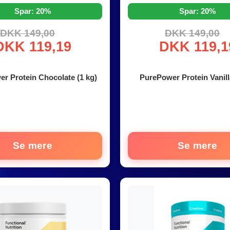
Spar: 20%
Spar: 20%
DKK 149,00
DKK 149,00
DKK 119,19
DKK 119,1
r Protein Chocolate (1 kg)
PurePower Protein Vanill
Se mere
Se mere