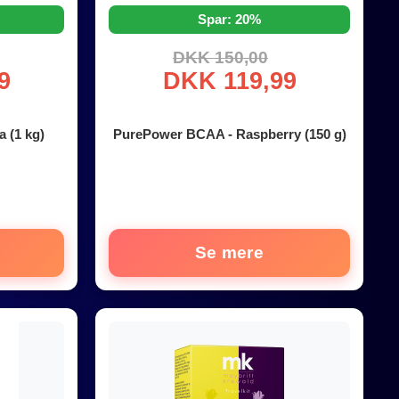
Spar: 20%
DKK 150,00
9
DKK 119,99
a (1 kg)
PurePower BCAA - Raspberry (150 g)
Se mere