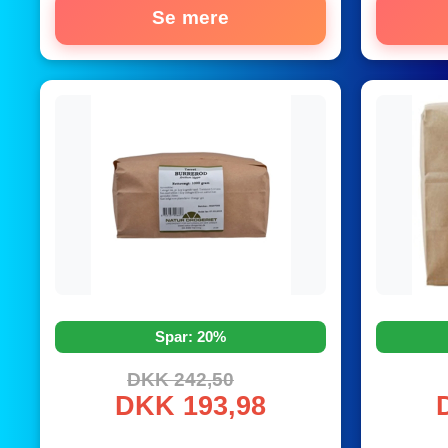
Se mere
Spar: 20%
DKK 242,50
DKK 193,98