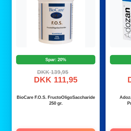
Spar: 20%
DKK 139,95
DKK 111,95
BioCare F.O.S. FructoOligoSaccharide
Adoza
250 gr.
P