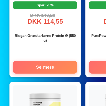
Spar: 20%
DKK 143,20
DKK 114,55
Biogan Græskarkerne Protein Ø (550
PurePowe
g)
Se mere