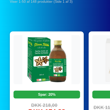
Viser 1-50 af 148 produkter (Side 1 af 3)
Spar: 20%
DKK 218,00
DKK 11