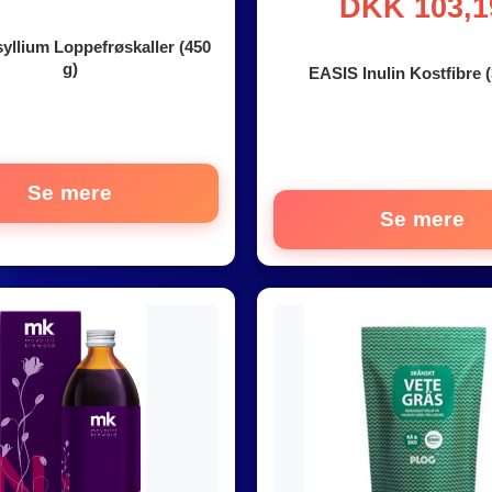
DKK 103,1
yllium Loppefrøskaller (450
g)
EASIS Inulin Kostfibre (
Se mere
Se mere