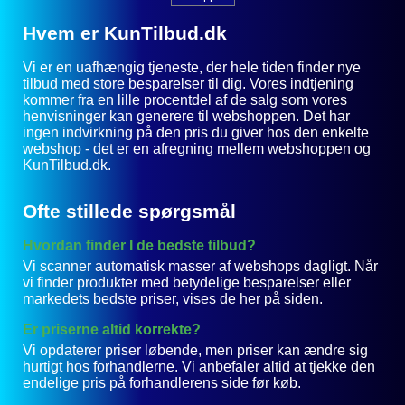
Hvem er KunTilbud.dk
Vi er en uafhængig tjeneste, der hele tiden finder nye
tilbud med store besparelser til dig. Vores indtjening
kommer fra en lille procentdel af de salg som vores
henvisninger kan generere til webshoppen. Det har
ingen indvirkning på den pris du giver hos den enkelte
webshop - det er en afregning mellem webshoppen og
KunTilbud.dk.
Ofte stillede spørgsmål
Hvordan finder I de bedste tilbud?
Vi scanner automatisk masser af webshops dagligt. Når
vi finder produkter med betydelige besparelser eller
markedets bedste priser, vises de her på siden.
Er priserne altid korrekte?
Vi opdaterer priser løbende, men priser kan ændre sig
hurtigt hos forhandlerne. Vi anbefaler altid at tjekke den
endelige pris på forhandlerens side før køb.