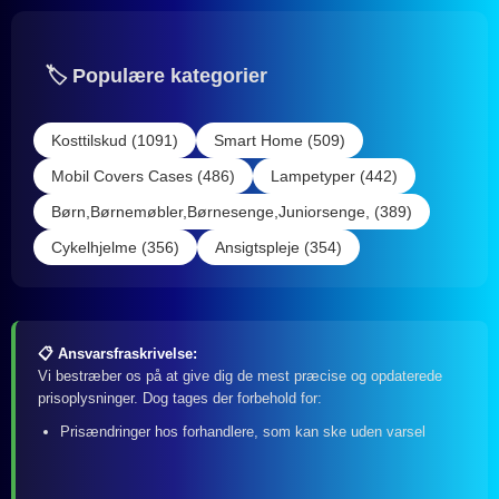
🏷️ Populære kategorier
Kosttilskud (1091)
Smart Home (509)
Mobil Covers Cases (486)
Lampetyper (442)
Børn,Børnemøbler,Børnesenge,Juniorsenge, (389)
Cykelhjelme (356)
Ansigtspleje (354)
📋 Ansvarsfraskrivelse:
Vi bestræber os på at give dig de mest præcise og opdaterede
prisoplysninger. Dog tages der forbehold for:
Prisændringer hos forhandlere, som kan ske uden varsel