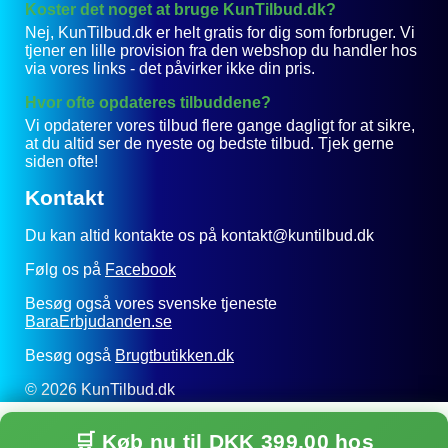
Koster det noget at bruge KunTilbud.dk?
Nej, KunTilbud.dk er helt gratis for dig som forbruger. Vi
tjener en lille provision fra den webshop du handler hos
via vores links - det påvirker ikke din pris.
Hvor ofte opdateres tilbuddene?
Vi opdaterer vores tilbud flere gange dagligt for at sikre,
at du altid ser de nyeste og bedste tilbud. Tjek gerne
siden ofte!
Kontakt
Du kan altid kontakte os på kontakt@kuntilbud.dk
Følg os på
Facebook
Besøg også vores svenske tjeneste
BaraErbjudanden.se
Besøg også
Brugtbutikken.dk
© 2026 KunTilbud.dk
Privatlivspolitik
🛒 Køb nu til DKK 399,00 hos