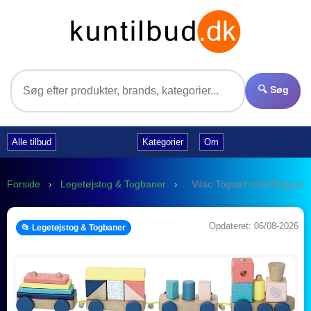
🔍 Søg
Alle tilbud
Kategorier
Om
Forside
›
Legetøjstog & Togbaner
›
Vilac Togsæt med Byggekl
Opdateret: 06/08-2026
📂 Legetøjstog & Togbaner