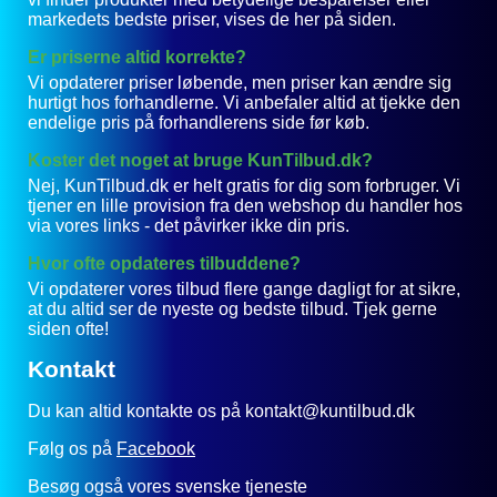
markedets bedste priser, vises de her på siden.
Er priserne altid korrekte?
Vi opdaterer priser løbende, men priser kan ændre sig
hurtigt hos forhandlerne. Vi anbefaler altid at tjekke den
endelige pris på forhandlerens side før køb.
Koster det noget at bruge KunTilbud.dk?
Nej, KunTilbud.dk er helt gratis for dig som forbruger. Vi
tjener en lille provision fra den webshop du handler hos
via vores links - det påvirker ikke din pris.
Hvor ofte opdateres tilbuddene?
Vi opdaterer vores tilbud flere gange dagligt for at sikre,
at du altid ser de nyeste og bedste tilbud. Tjek gerne
siden ofte!
Kontakt
Du kan altid kontakte os på kontakt@kuntilbud.dk
Følg os på
Facebook
Besøg også vores svenske tjeneste