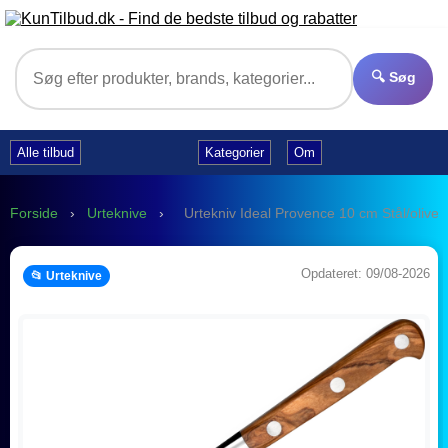
🔍 Søg
Alle tilbud
Kategorier
Om
Forside
›
Urteknive
›
Urtekniv Ideal Provence 10 cm Stål/olive
Opdateret: 09/08-2026
📂 Urteknive