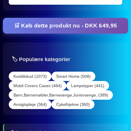
🛒 Køb dette produkt nu - DKK 649,95
🏷️ Populære kategorier
Kosttilskud (1073)
Smart Home (508)
Mobil Covers Cases (484)
Lampetyper (441)
Børn,Børnemøbler,Børnesenge,Juniorsenge, (389)
Ansigtspleje (364)
Cykelhjelme (360)