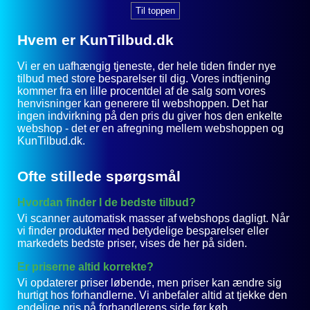
Til toppen
Hvem er KunTilbud.dk
Vi er en uafhængig tjeneste, der hele tiden finder nye
tilbud med store besparelser til dig. Vores indtjening
kommer fra en lille procentdel af de salg som vores
henvisninger kan generere til webshoppen. Det har
ingen indvirkning på den pris du giver hos den enkelte
webshop - det er en afregning mellem webshoppen og
KunTilbud.dk.
Ofte stillede spørgsmål
Hvordan finder I de bedste tilbud?
Vi scanner automatisk masser af webshops dagligt. Når
vi finder produkter med betydelige besparelser eller
markedets bedste priser, vises de her på siden.
Er priserne altid korrekte?
Vi opdaterer priser løbende, men priser kan ændre sig
hurtigt hos forhandlerne. Vi anbefaler altid at tjekke den
endelige pris på forhandlerens side før køb.