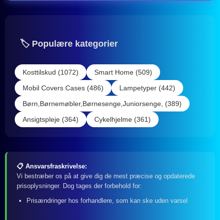
🏷️ Populære kategorier
Kosttilskud (1072)
Smart Home (509)
Mobil Covers Cases (486)
Lampetyper (442)
Børn,Børnemøbler,Børnesenge,Juniorsenge, (389)
Ansigtspleje (364)
Cykelhjelme (361)
📋 Ansvarsfraskrivelse:
Vi bestræber os på at give dig de mest præcise og opdaterede
prisoplysninger. Dog tages der forbehold for:
Prisændringer hos forhandlere, som kan ske uden varsel