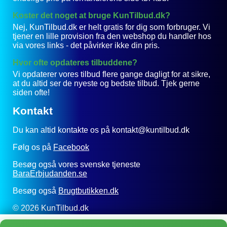
Koster det noget at bruge KunTilbud.dk?
Nej, KunTilbud.dk er helt gratis for dig som forbruger. Vi
tjener en lille provision fra den webshop du handler hos
via vores links - det påvirker ikke din pris.
Hvor ofte opdateres tilbuddene?
Vi opdaterer vores tilbud flere gange dagligt for at sikre,
at du altid ser de nyeste og bedste tilbud. Tjek gerne
siden ofte!
Kontakt
Du kan altid kontakte os på kontakt@kuntilbud.dk
Følg os på
Facebook
Besøg også vores svenske tjeneste
BaraErbjudanden.se
Besøg også
Brugtbutikken.dk
© 2026 KunTilbud.dk
Privatlivspolitik