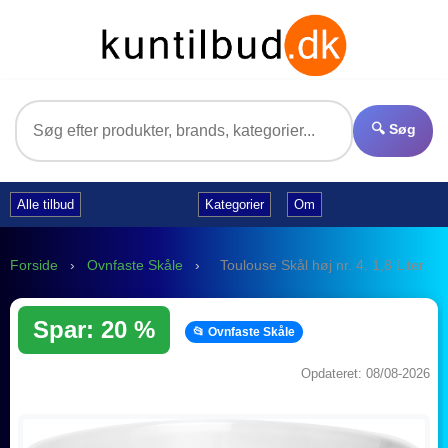
🔍 Søg
Alle tilbud
Kategorier
Om
Forside
›
Ovnfaste Skåle
›
Toulouse Skål høj nr. 4. 1,8 Liter
Spar: 20 %
📂 Ovnfaste Skåle
Opdateret: 08/08-2026