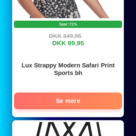
Spar: 71%
DKK 349,95
DKK 99,95
Lux Strappy Modern Safari Print
Sports bh
Se mere