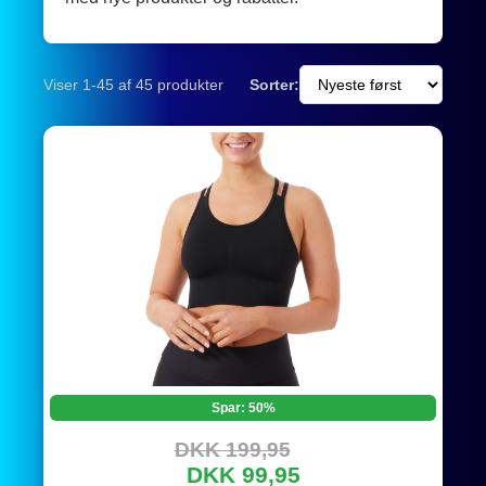
Viser 1-45 af 45 produkter
Sorter:
Spar: 50%
DKK 199,95
DKK 99,95