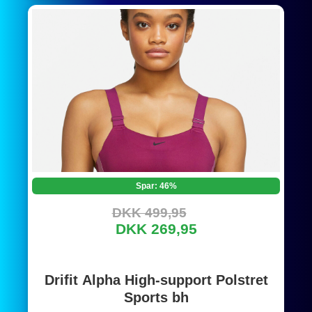
Spar: 46%
DKK 499,95
DKK 269,95
Drifit Alpha High-support Polstret
Sports bh