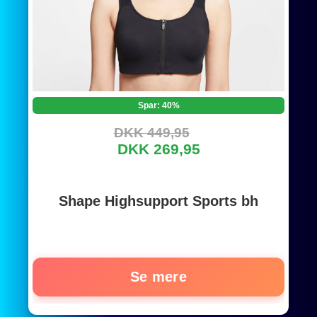
Spar: 40%
DKK 449,95
DKK 269,95
Shape Highsupport Sports bh
Se mere