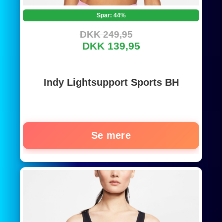
Spar: 44%
DKK 249,95
DKK 139,95
Indy Lightsupport Sports BH
Se mere