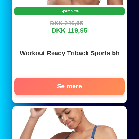
Spar: 52%
DKK 249,95
DKK 119,95
Workout Ready Triback Sports bh
Se mere