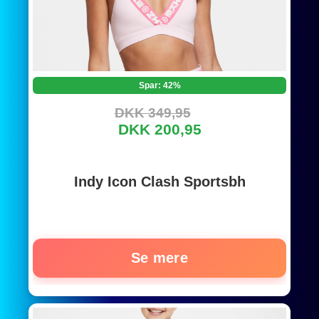
Spar: 42%
DKK 349,95
DKK 200,95
Indy Icon Clash Sportsbh
Se mere