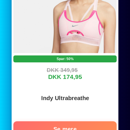
Spar: 50%
DKK 349,95
DKK 174,95
Indy Ultrabreathe
Se mere