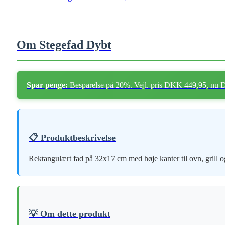
Om Stegefad Dybt
Spar penge:
Besparelse på 20%. Vejl. pris DKK 449,95, nu
📋 Produktbeskrivelse
Rektangulært fad på 32x17 cm med høje kanter til ovn, grill o
💡 Om dette produkt