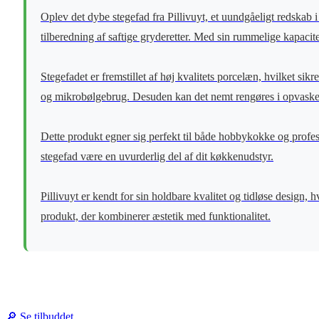
Oplev det dybe stegefad fra Pillivuyt, et uundgåeligt redskab 
tilberedning af saftige gryderetter. Med sin rummelige kapacite
Stegefadet er fremstillet af høj kvalitets porcelæn, hvilket sik
og mikrobølgebrug. Desuden kan det nemt rengøres i opvaskemask
Dette produkt egner sig perfekt til både hobbykokke og profes
stegefad være en uvurderlig del af dit køkkenudstyr.
Pillivuyt er kendt for sin holdbare kvalitet og tidløse design,
produkt, der kombinerer æstetik med funktionalitet.
🔎 Se tilbuddet