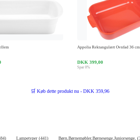
ellem
Appolia Rektangulært Ovnfad 36 cm
0
DKK 399,00
Spar 0%
🛒 Køb dette produkt nu - DKK 359,96
484)
Lampetyper (441)
Børn,Børnemøbler,Børnesenge,Juniorsenge, (