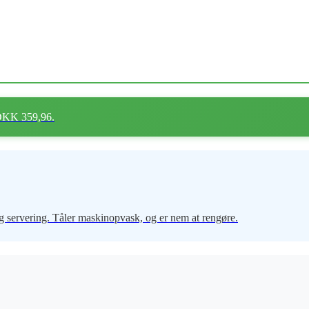
 DKK 359,96.
g servering. Tåler maskinopvask, og er nem at rengøre.