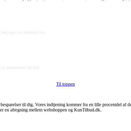
 Dog tages der forbehold for:
ør du gennemfører dit køb.
Til toppen
e besparelser til dig. Vores indtjening kommer fra en lille procentdel a
et er en afregning mellem webshoppen og KunTilbud.dk.