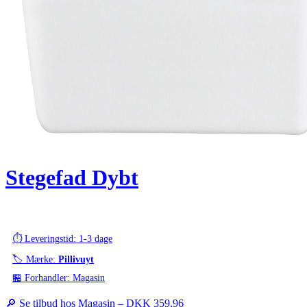
Stegefad Dybt
⏱️ Leveringstid: 1-3 dage
🏷️ Mærke:
Pillivuyt
🏪 Forhandler: Magasin
🔎 Se tilbud hos Magasin –
DKK 359,96