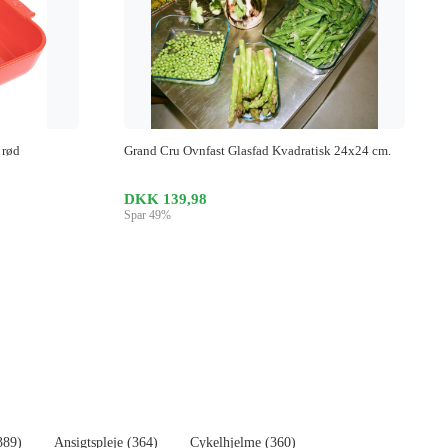
 rød
Grand Cru Ovnfast Glasfad Kvadratisk 24x24 cm.
DKK 139,98
Spar 49%
389)
Ansigtspleje (364)
Cykelhjelme (360)