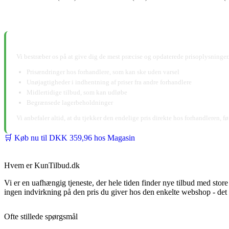
📋 Ansvarsfraskrivelse:
Vi bestræber os på at give dig de mest præcise og opdaterede prisoplysninger.
Prisændringer hos forhandlere, som kan ske uden varsel
Unøjagtigheder i indhentning af priser fra andre forhandlere
Midlertidige tilbud, som kan udløbe
Begrænsede lagerbeholdninger
Vi anbefaler altid, at du tjekker den endelige pris direkte hos forhandleren, f
🛒 Køb nu til DKK 359,96 hos Magasin
Hvem er KunTilbud.dk
Vi er en uafhængig tjeneste, der hele tiden finder nye tilbud med stor
ingen indvirkning på den pris du giver hos den enkelte webshop - d
Ofte stillede spørgsmål