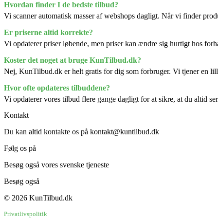
Hvordan finder I de bedste tilbud?
Vi scanner automatisk masser af webshops dagligt. Når vi finder produk
Er priserne altid korrekte?
Vi opdaterer priser løbende, men priser kan ændre sig hurtigt hos forha
Koster det noget at bruge KunTilbud.dk?
Nej, KunTilbud.dk er helt gratis for dig som forbruger. Vi tjener en li
Hvor ofte opdateres tilbuddene?
Vi opdaterer vores tilbud flere gange dagligt for at sikre, at du altid s
Kontakt
Du kan altid kontakte os på kontakt@kuntilbud.dk
Følg os på
Facebook
Besøg også vores svenske tjeneste
BaraErbjudanden.se
Besøg også
Brugtbutikken.dk
© 2026 KunTilbud.dk
Privatlivspolitik