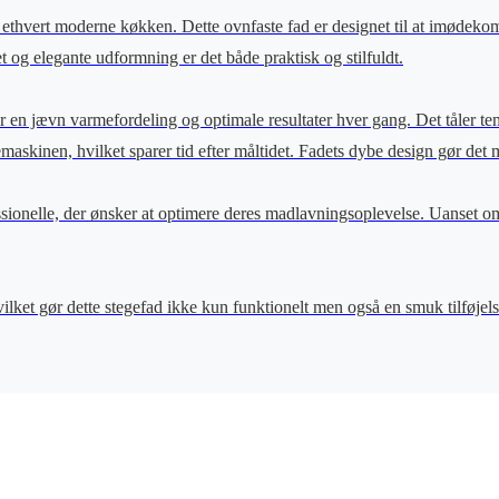
i ethvert moderne køkken. Dette ovnfaste fad er designet til at imødeko
t og elegante udformning er det både praktisk og stilfuldt.
rer en jævn varmefordeling og optimale resultater hver gang. Det tåler tem
inen, hvilket sparer tid efter måltidet. Fadets dybe design gør det mul
sionelle, der ønsker at optimere deres madlavningsoplevelse. Uanset om 
 hvilket gør dette stegefad ikke kun funktionelt men også en smuk tilføj