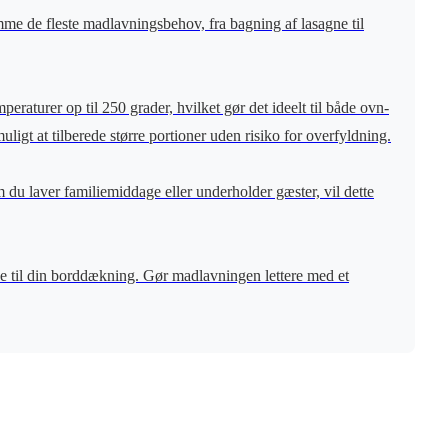
mme de fleste madlavningsbehov, fra bagning af lasagne til
peraturer op til 250 grader, hvilket gør det ideelt til både ovn-
igt at tilberede større portioner uden risiko for overfyldning.
du laver familiemiddage eller underholder gæster, vil dette
else til din borddækning. Gør madlavningen lettere med et