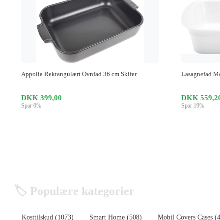
Appolia Rektangulært Ovnfad 36 cm Skifer
Lasagnefad M
DKK 399,00
DKK 559,2
Spar 0%
Spar 19%
🏷️ Populære kategorier
Kosttilskud (1073)
Smart Home (508)
Mobil Covers Cases (