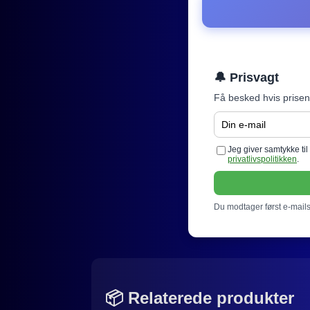
🔔 Prisvagt
Få besked hvis prisen
Jeg giver samtykke ti
privatlivspolitikken
.
Du modtager først e-mails 
📦 Relaterede produkter