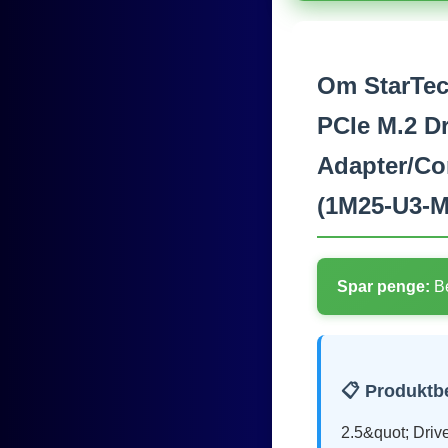
Om StarTec
PCIe M.2 Dr
Adapter/Con
(1M25-U3-
Spar penge:
Be
📋 Produktb
2.5&quot; Dri