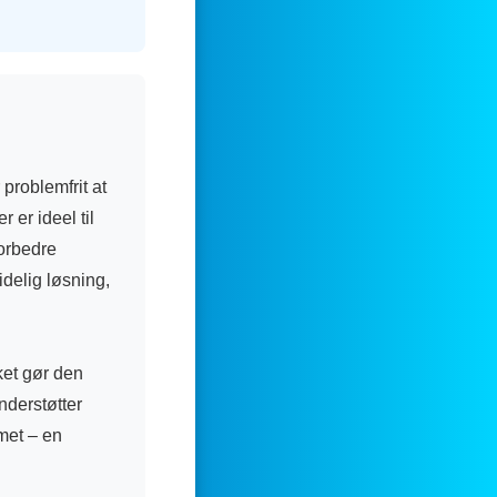
problemfrit at
er ideel til
forbedre
delig løsning,
ket gør den
nderstøtter
met – en