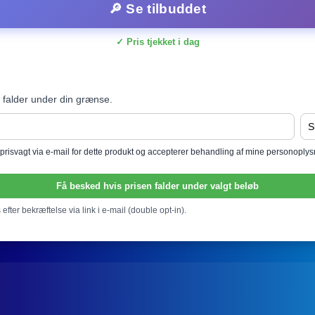
🔎 Se tilbuddet
✓ Pris tjekket i dag
 falder under din grænse.
l prisvagt via e-mail for dette produkt og accepterer behandling af mine personoply
Få besked hvis prisen falder under valgt beløb
efter bekræftelse via link i e-mail (double opt-in).