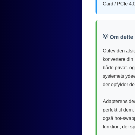
Card / PCIe 4.
💡 Om dette
Oplev den alsid
konvertere din
både privat- og
systemets ydee
der opfylder d
Adapterens des
perfekt til dem
også hot-swapp
funktion, der s