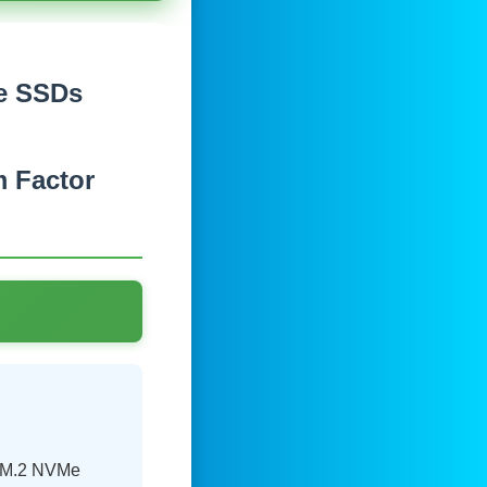
Me SSDs
m Factor
, M.2 NVMe