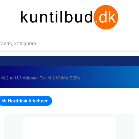
 M.2 to U.3 Adapter For M.2 NVMe SSDs ...
📂 Harddisk tilbehoer