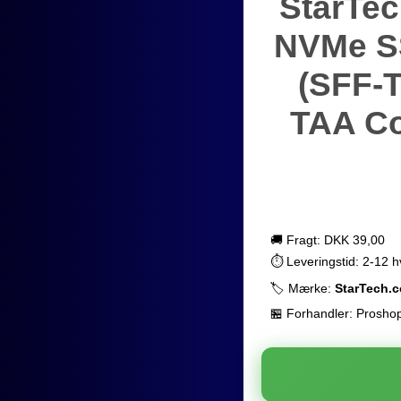
StarTec
NVMe SS
(SFF-T
TAA Co
🚚 Fragt: DKK 39,00
⏱️ Leveringstid: 2-12 
🏷️ Mærke:
StarTech.
🏪 Forhandler: Prosho