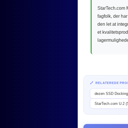
StarTech.com M.
fagfolk, der ha
den let at int
et kvalitetspro
lagermulighede
🔗 RELATEREDE PR
dezen SSD Docking 
StarTech.com U.2 (