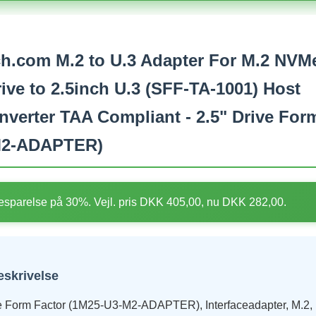
h.com M.2 to U.3 Adapter For M.2 NV
ive to 2.5inch U.3 (SFF-TA-1001) Host
verter TAA Compliant - 2.5" Drive For
M2-ADAPTER)
sparelse på 30%. Vejl. pris DKK 405,00, nu DKK 282,00.
eskrivelse
ve Form Factor (1M25-U3-M2-ADAPTER), Interfaceadapter, M.2