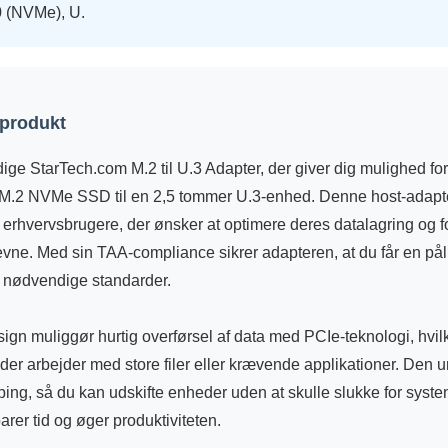
0 (NVMe), U.
 produkt
ige StarTech.com M.2 til U.3 Adapter, der giver dig mulighed for 
 M.2 NVMe SSD til en 2,5 tommer U.3-enhed. Denne host-adapter 
 erhvervsbrugere, der ønsker at optimere deres datalagring og 
vne. Med sin TAA-compliance sikrer adapteren, at du får en påli
e nødvendige standarder.
ign muliggør hurtig overførsel af data med PCIe-teknologi, hvil
, der arbejder med store filer eller krævende applikationer. Den u
ing, så du kan udskifte enheder uden at skulle slukke for syste
parer tid og øger produktiviteten.