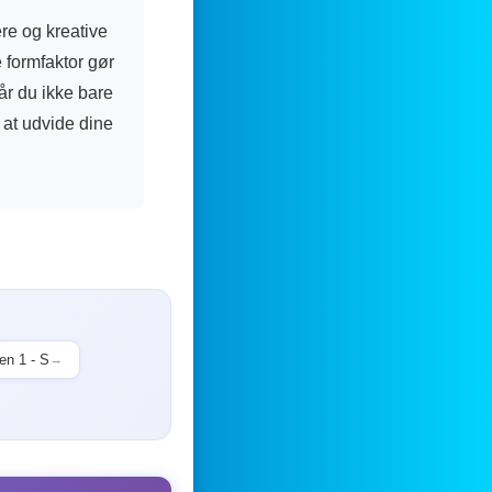
re og kreative
e formfaktor gør
år du ikke bare
 at udvide dine
n 1 - S
→