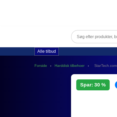
Alle tilbud
Forside
›
Harddisk tilbehoer
›
StarTech.com
Spar: 30 %