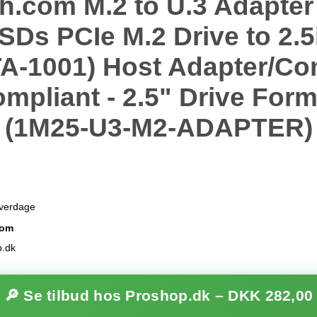
h.com M.2 to U.3 Adapter
Ds PCIe M.2 Drive to 2.5
A-1001) Host Adapter/Co
mpliant - 2.5" Drive Form
(1M25-U3-M2-ADAPTER)
hverdage
com
p.dk
🔎 Se tilbud hos Proshop.dk –
DKK 282,00