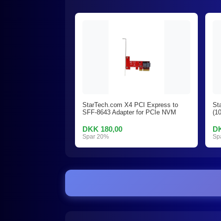
StarTech.com X4 PCI Express to
St
SFF-8643 Adapter for PCIe NVM
(1
DKK 180,00
DK
Spar 20%
Sp