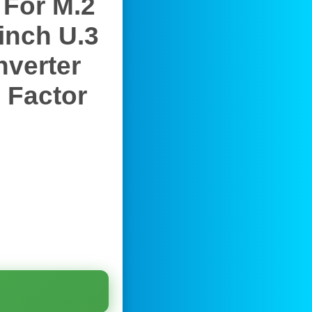
 For M.2
inch U.3
nverter
 Factor