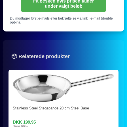
Få besked hvis prisen falder
under valgt beløb
Du modtager først e-mails efter bekræftelse via link i e-mail (double
opt-in).
📦 Relaterede produkter
Stainless Steel Stegepande 20 cm Steel Base
DKK 199,95
Spar 66%