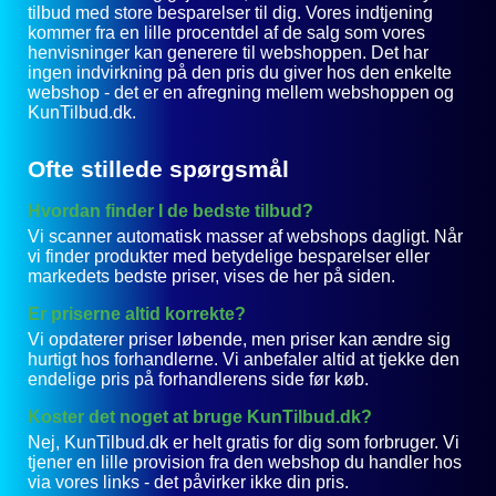
tilbud med store besparelser til dig. Vores indtjening
kommer fra en lille procentdel af de salg som vores
henvisninger kan generere til webshoppen. Det har
ingen indvirkning på den pris du giver hos den enkelte
webshop - det er en afregning mellem webshoppen og
KunTilbud.dk.
Ofte stillede spørgsmål
Hvordan finder I de bedste tilbud?
Vi scanner automatisk masser af webshops dagligt. Når
vi finder produkter med betydelige besparelser eller
markedets bedste priser, vises de her på siden.
Er priserne altid korrekte?
Vi opdaterer priser løbende, men priser kan ændre sig
hurtigt hos forhandlerne. Vi anbefaler altid at tjekke den
endelige pris på forhandlerens side før køb.
Koster det noget at bruge KunTilbud.dk?
Nej, KunTilbud.dk er helt gratis for dig som forbruger. Vi
tjener en lille provision fra den webshop du handler hos
via vores links - det påvirker ikke din pris.