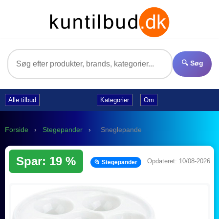
🔍 Søg
Alle tilbud
Kategorier
Om
Forside
›
Stegepander
›
Sneglepande
Spar: 19 %
Opdateret: 10/08-2026
📂 Stegepander