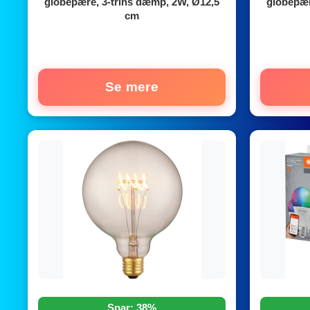
globepære, 3-trins dæmp, 2W, Ø12,5
globepær
cm
Se mere
Spar: 38%