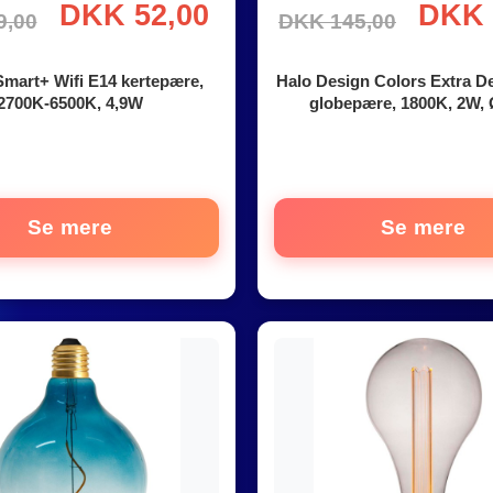
DKK 52,00
DKK 
9,00
DKK 145,00
mart+ Wifi E14 kertepære,
Halo Design Colors Extra D
2700K-6500K, 4,9W
globepære, 1800K, 2W,
Se mere
Se mere