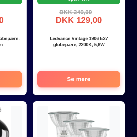
DKK 249,00
0
DKK 129,00
lobepære,
Ledvance Vintage 1906 E27
cm
globepære, 2200K, 5,8W
Se mere