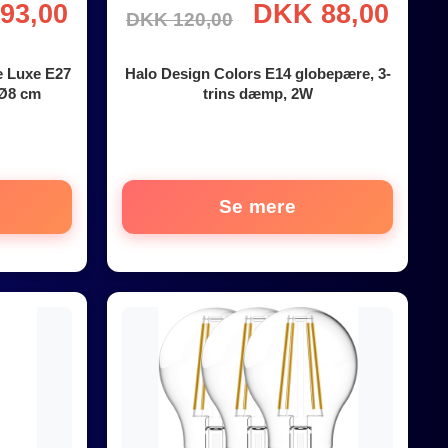
93,00
DKK 88,00
DKK 120,00
e Luxe E27
Halo Design Colors E14 globepære, 3-
 Ø8 cm
trins dæmp, 2W
Se mere