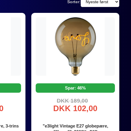
Sorter:
Spar: 46%
DKK 189,00
0
DKK 102,00
e, 3-trins
"e3light Vintage E27 globepære,