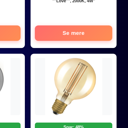
""Love"", 2000K, 4W"
Se mere
Spar: 48%