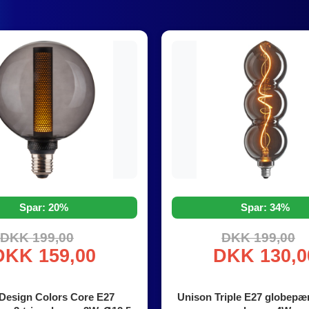
Spar: 20%
Spar: 34%
DKK 199,00
DKK 199,00
DKK 159,00
DKK 130,0
Design Colors Core E27
Unison Triple E27 globepær