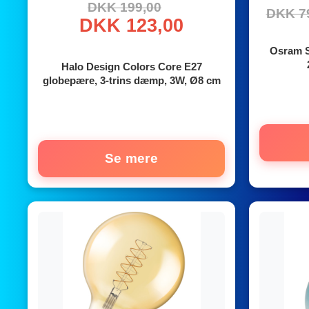
DKK 199,00
DKK 7
DKK 123,00
Osram S
Halo Design Colors Core E27
globepære, 3-trins dæmp, 3W, Ø8 cm
Se mere