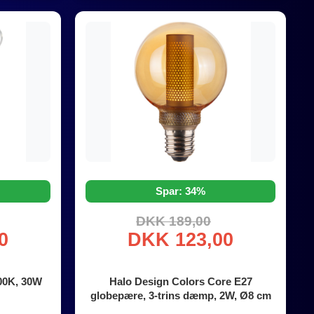
Spar: 34%
DKK 189,00
0
DKK 123,00
00K, 30W
Halo Design Colors Core E27
globepære, 3-trins dæmp, 2W, Ø8 cm