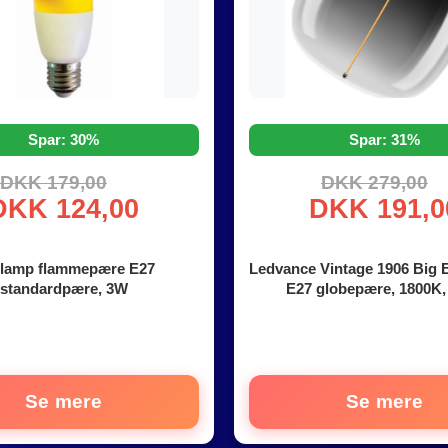
Spar: 30%
Spar: 31%
DKK 179,00
DKK 279,00
DKK 124,00
DKK 191,0
elamp flammepære E27
Ledvance Vintage 1906 Big E
standardpære, 3W
E27 globepære, 1800K,
Se mere
Se mere