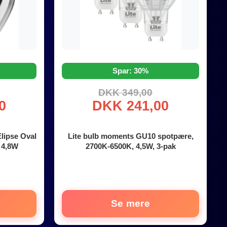
Spar: 30%
DKK 349,00
0
DKK 241,00
lipse Oval
Lite bulb moments GU10 spotpære,
 4,8W
2700K-6500K, 4,5W, 3-pak
Se mere