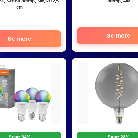
e, 3-trins dæmp, 3W, Ø12,5
dæmp, 4W
cm
Se mere
Se mere
Spar: 34%
Spar: 28%