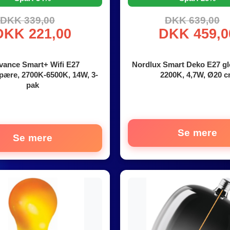
DKK 339,00
DKK 639,00
DKK 221,00
DKK 459,0
vance Smart+ Wifi E27
Nordlux Smart Deko E27 g
pære, 2700K-6500K, 14W, 3-
2200K, 4,7W, Ø20 
pak
Se mere
Se mere