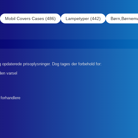
Mobil Covers Cases (486)
Lampetyper (442)
Børn,Børnemø
 opdaterede prisoplysninger. Dog tages der forbehold for:
den varsel
 forhandlere