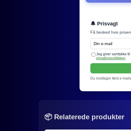
🔔 Prisvagt
Få besked hvis prisen
Jeg giver samtykke ti
privatlivspolitikken
.
Du modtager først e-mails 
📦 Relaterede produkter