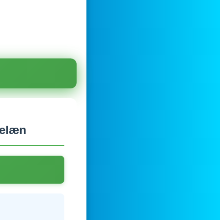
celæn