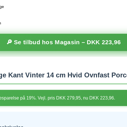
age
n
🔎 Se tilbud hos Magasin –
DKK 223,96
ge Kant Vinter 14 cm Hvid Ovnfast Por
sparelse på 19%. Vejl. pris DKK 279,95, nu DKK 223,96.