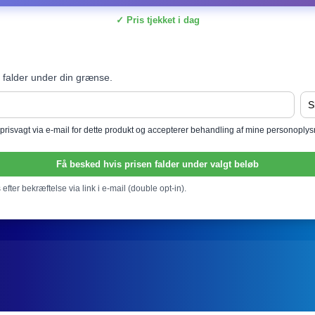
✓ Pris tjekket i dag
 falder under din grænse.
l prisvagt via e-mail for dette produkt og accepterer behandling af mine personoply
Få besked hvis prisen falder under valgt beløb
efter bekræftelse via link i e-mail (double opt-in).