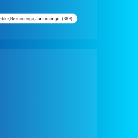
bler,Børnesenge,Juniorsenge, (389)