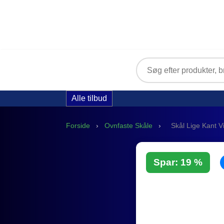
Alle tilbud
Forside
›
Ovnfaste Skåle
›
Skål Lige Kant V
Spar: 19 %