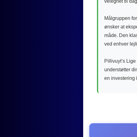
velegnet til dag
Målgruppen for
ønsker at eksp
måde. Den klass
ved enhver lejl
Pillivuyt’s Lige
understøtter din
en investering i