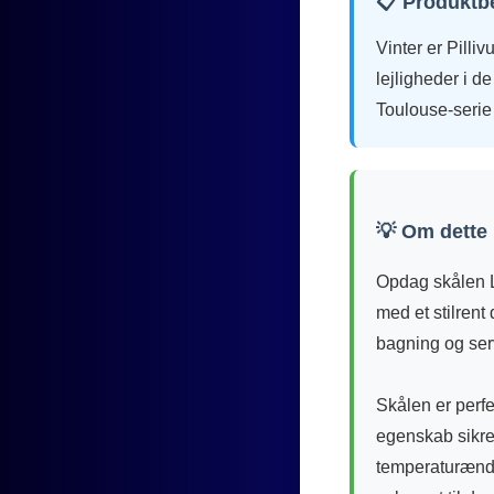
📋 Produktb
Vinter er Pilli
lejligheder i 
Toulouse-serie 
💡 Om dette
Opdag skålen Li
med et stilrent
bagning og serv
Skålen er perfek
egenskab sikrer
temperaturændr