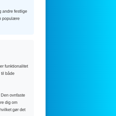
g andre festlige
en populære
r funktionalitet
 til både
r. Den ovnfaste
mre dig om
vilket gør det