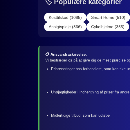
🏷️ Populære kategorier
Kosttilskud (1085)
Smart Home (510)
Ansigtspleje (366)
Cykelhjelme (355)
📋 Ansvarsfraskrivelse:
Vi bestræber os på at give dig de mest præcise og
Prisændringer hos forhandlere, som kan ske u
Unøjagtigheder i indhentning af priser fra andre
Midlertidige tilbud, som kan udløbe