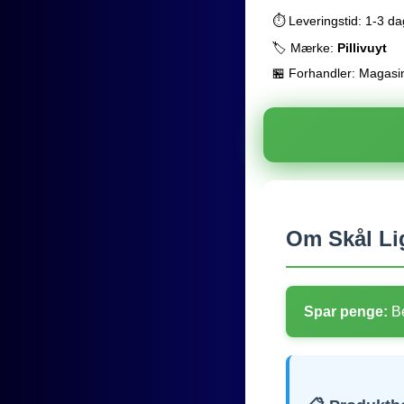
⏱️ Leveringstid: 1-3 d
🏷️ Mærke:
Pillivuyt
🏪 Forhandler: Magasi
Om Skål Li
Spar penge:
Be