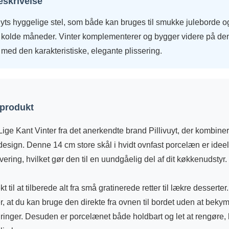
eskrivelse
vuyts hyggelige stel, som både kan bruges til smukke juleborde o
de kolde måneder. Vinter komplementerer og bygger videre på d
med den karakteristiske, elegante plissering.
 produkt
ge Kant Vinter fra det anerkendte brand Pillivuyt, der kombinere
 design. Denne 14 cm store skål i hvidt ovnfast porcelæn er ideel
ering, hvilket gør den til en uundgåelig del af dit køkkenudstyr.
t til at tilberede alt fra små gratinerede retter til lækre desserte
, at du kan bruge den direkte fra ovnen til bordet uden at beky
inger. Desuden er porcelænet både holdbart og let at rengøre, h