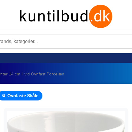
inter 14 cm Hvid Ovnfast Porcelæn
📂 Ovnfaste Skåle