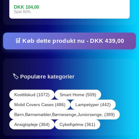
DKK 104,00
Spar 60%
🛒 Køb dette produkt nu - DKK 439,00
🏷️ Populære kategorier
Kosttilskud (1072)
Smart Home (509)
Mobil Covers Cases (486)
Lampetyper (442)
Børn,Børnemøbler,Børnesenge,Juniorsenge, (389)
Ansigtspleje (364)
Cykelhjelme (361)