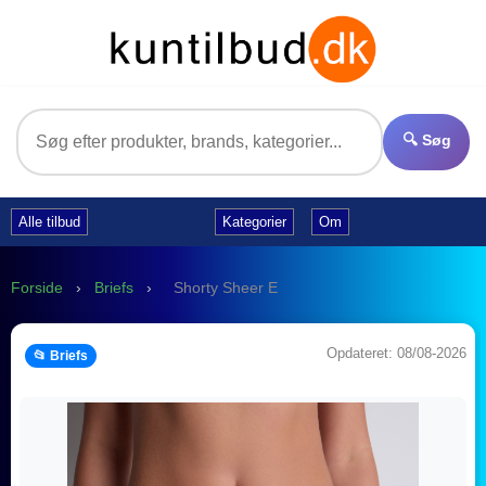
🔍 Søg
Alle tilbud
Kategorier
Om
Forside
›
Briefs
›
Shorty Sheer E
Opdateret: 08/08-2026
📂 Briefs