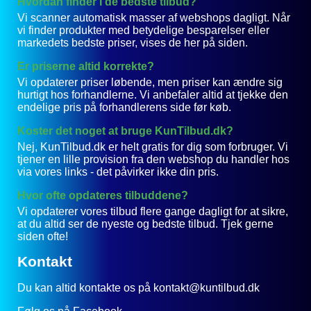
Hvordan finder I de bedste tilbud?
Vi scanner automatisk masser af webshops dagligt. Når
vi finder produkter med betydelige besparelser eller
markedets bedste priser, vises de her på siden.
Er priserne altid korrekte?
Vi opdaterer priser løbende, men priser kan ændre sig
hurtigt hos forhandlerne. Vi anbefaler altid at tjekke den
endelige pris på forhandlerens side før køb.
Koster det noget at bruge KunTilbud.dk?
Nej, KunTilbud.dk er helt gratis for dig som forbruger. Vi
tjener en lille provision fra den webshop du handler hos
via vores links - det påvirker ikke din pris.
Hvor ofte opdateres tilbuddene?
Vi opdaterer vores tilbud flere gange dagligt for at sikre,
at du altid ser de nyeste og bedste tilbud. Tjek gerne
siden ofte!
Kontakt
Du kan altid kontakte os på kontakt@kuntilbud.dk