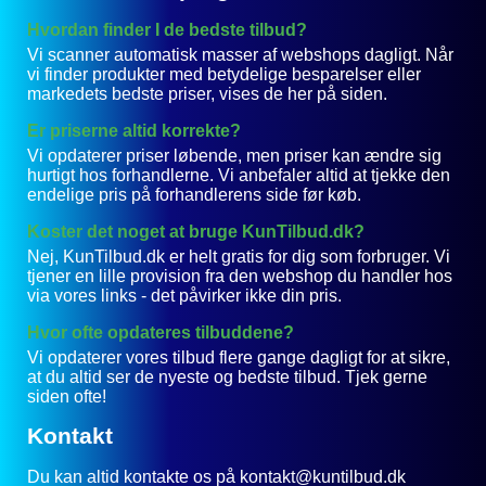
Hvordan finder I de bedste tilbud?
Vi scanner automatisk masser af webshops dagligt. Når
vi finder produkter med betydelige besparelser eller
markedets bedste priser, vises de her på siden.
Er priserne altid korrekte?
Vi opdaterer priser løbende, men priser kan ændre sig
hurtigt hos forhandlerne. Vi anbefaler altid at tjekke den
endelige pris på forhandlerens side før køb.
Koster det noget at bruge KunTilbud.dk?
Nej, KunTilbud.dk er helt gratis for dig som forbruger. Vi
tjener en lille provision fra den webshop du handler hos
via vores links - det påvirker ikke din pris.
Hvor ofte opdateres tilbuddene?
Vi opdaterer vores tilbud flere gange dagligt for at sikre,
at du altid ser de nyeste og bedste tilbud. Tjek gerne
siden ofte!
Kontakt
Du kan altid kontakte os på kontakt@kuntilbud.dk