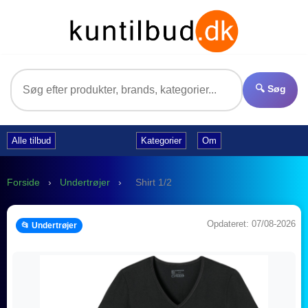
🔍 Søg
Alle tilbud
Kategorier
Om
Forside
›
Undertrøjer
›
Shirt 1/2
Opdateret: 07/08-2026
📂 Undertrøjer