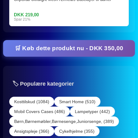
DKK 219,00
Spar 21%
🛒 Køb dette produkt nu - DKK 350,00
🏷️ Populære kategorier
Kosttilskud (1084)
Smart Home (510)
Mobil Covers Cases (486)
Lampetyper (442)
Børn,Børnemøbler,Børnesenge,Juniorsenge, (389)
Ansigtspleje (366)
Cykelhjelme (355)