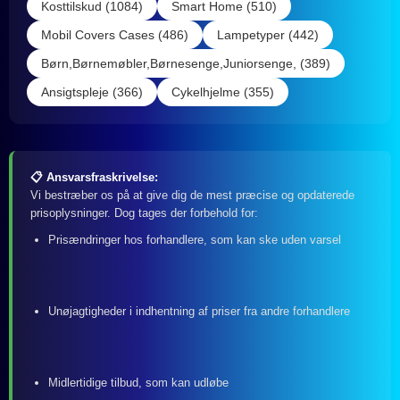
Kosttilskud (1084)
Smart Home (510)
Mobil Covers Cases (486)
Lampetyper (442)
Børn,Børnemøbler,Børnesenge,Juniorsenge, (389)
Ansigtspleje (366)
Cykelhjelme (355)
📋 Ansvarsfraskrivelse:
Vi bestræber os på at give dig de mest præcise og opdaterede
prisoplysninger. Dog tages der forbehold for:
Prisændringer hos forhandlere, som kan ske uden varsel
Unøjagtigheder i indhentning af priser fra andre forhandlere
Midlertidige tilbud, som kan udløbe