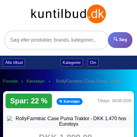
🔍 Søg
Alle tilbud
Kategorier
Om
Forside
›
Køretøjer
›
RollyFarmtrac Case Puma Traktor
Spar: 22 %
Tilføjet: 04/08-2026
📂 Køretøjer