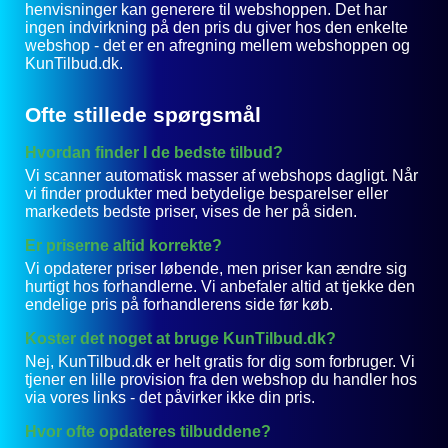
henvisninger kan generere til webshoppen. Det har
ingen indvirkning på den pris du giver hos den enkelte
webshop - det er en afregning mellem webshoppen og
KunTilbud.dk.
Ofte stillede spørgsmål
Hvordan finder I de bedste tilbud?
Vi scanner automatisk masser af webshops dagligt. Når
vi finder produkter med betydelige besparelser eller
markedets bedste priser, vises de her på siden.
Er priserne altid korrekte?
Vi opdaterer priser løbende, men priser kan ændre sig
hurtigt hos forhandlerne. Vi anbefaler altid at tjekke den
endelige pris på forhandlerens side før køb.
Koster det noget at bruge KunTilbud.dk?
Nej, KunTilbud.dk er helt gratis for dig som forbruger. Vi
tjener en lille provision fra den webshop du handler hos
via vores links - det påvirker ikke din pris.
Hvor ofte opdateres tilbuddene?