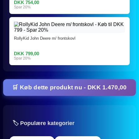
DKK 754,00
Spar 20%
RollyKid John Deere m/ frontskovl
DKK 799,00
Spar 20%
🛒 Køb dette produkt nu - DKK 1.470,00
🏷️ Populære kategorier