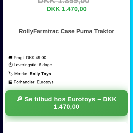
DKK 1.899,00
DKK 1.470,00
RollyFarmtrac Case Puma Traktor
🚚 Fragt: DKK 49,00
⏱️ Leveringstid: 6 dage
🏷️ Mærke:
Rolly Toys
🏪 Forhandler: Eurotoys
🔎 Se tilbud hos Eurotoys –
DKK
1.470,00