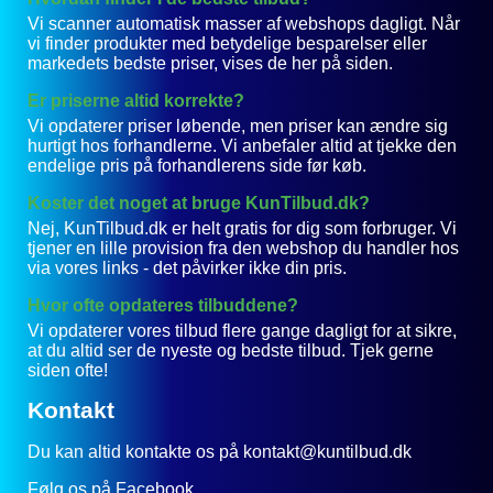
Vi scanner automatisk masser af webshops dagligt. Når
vi finder produkter med betydelige besparelser eller
markedets bedste priser, vises de her på siden.
Er priserne altid korrekte?
Vi opdaterer priser løbende, men priser kan ændre sig
hurtigt hos forhandlerne. Vi anbefaler altid at tjekke den
endelige pris på forhandlerens side før køb.
Koster det noget at bruge KunTilbud.dk?
Nej, KunTilbud.dk er helt gratis for dig som forbruger. Vi
tjener en lille provision fra den webshop du handler hos
via vores links - det påvirker ikke din pris.
Hvor ofte opdateres tilbuddene?
Vi opdaterer vores tilbud flere gange dagligt for at sikre,
at du altid ser de nyeste og bedste tilbud. Tjek gerne
siden ofte!
Kontakt
Du kan altid kontakte os på kontakt@kuntilbud.dk
Følg os på
Facebook