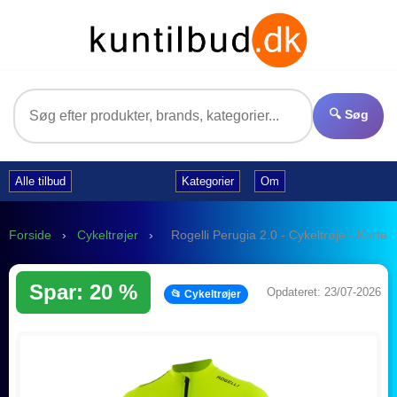
🔍 Søg
Alle tilbud
Kategorier
Om
Forside
›
Cykeltrøjer
›
Rogelli Perugia 2.0 - Cykeltrøje - Korte 
Spar: 20 %
Opdateret: 23/07-2026
📂 Cykeltrøjer