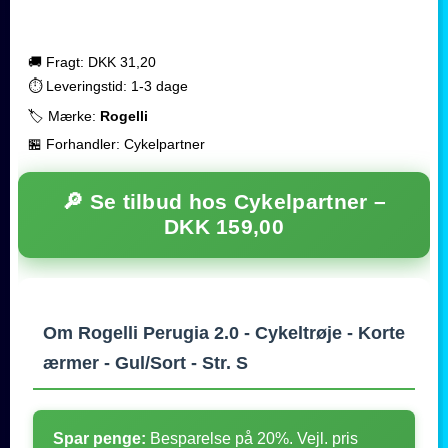
🚚 Fragt: DKK 31,20
⏱️ Leveringstid: 1-3 dage
🏷️ Mærke:
Rogelli
🏪 Forhandler: Cykelpartner
🔎 Se tilbud hos Cykelpartner –
DKK 159,00
Om Rogelli Perugia 2.0 - Cykeltrøje - Korte
ærmer - Gul/Sort - Str. S
Spar penge:
Besparelse på 20%. Vejl. pris