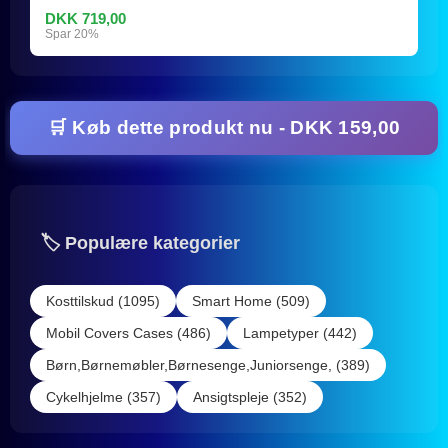
DKK 719,00
Spar 20%
🛒 Køb dette produkt nu - DKK 159,00
🏷️ Populære kategorier
Kosttilskud (1095)
Smart Home (509)
Mobil Covers Cases (486)
Lampetyper (442)
Børn,Børnemøbler,Børnesenge,Juniorsenge, (389)
Cykelhjelme (357)
Ansigtspleje (352)