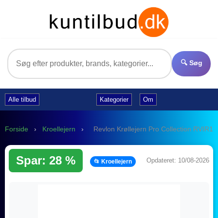
🔍 Søg
Alle tilbud
Kategorier
Om
Forside
›
Kroellejern
›
Revlon Krøllejern Pro Collection RVIR1
Spar: 28 %
Opdateret: 10/08-2026
📂 Kroellejern