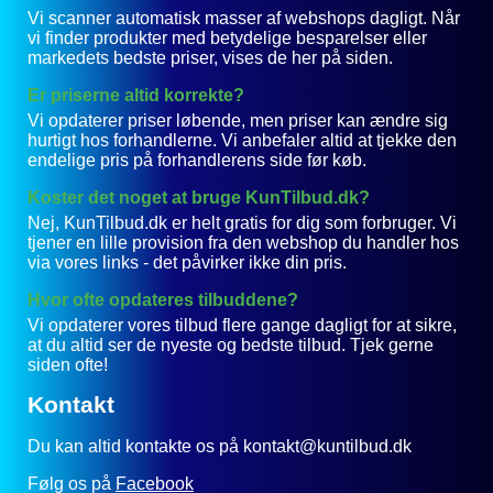
Vi scanner automatisk masser af webshops dagligt. Når
vi finder produkter med betydelige besparelser eller
markedets bedste priser, vises de her på siden.
Er priserne altid korrekte?
Vi opdaterer priser løbende, men priser kan ændre sig
hurtigt hos forhandlerne. Vi anbefaler altid at tjekke den
endelige pris på forhandlerens side før køb.
Koster det noget at bruge KunTilbud.dk?
Nej, KunTilbud.dk er helt gratis for dig som forbruger. Vi
tjener en lille provision fra den webshop du handler hos
via vores links - det påvirker ikke din pris.
Hvor ofte opdateres tilbuddene?
Vi opdaterer vores tilbud flere gange dagligt for at sikre,
at du altid ser de nyeste og bedste tilbud. Tjek gerne
siden ofte!
Kontakt
Du kan altid kontakte os på kontakt@kuntilbud.dk
Følg os på
Facebook