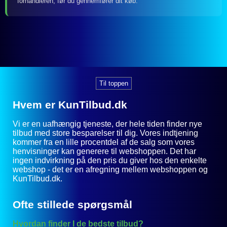
forhandleren, før du gennemfører dit køb.
Til toppen
Hvem er KunTilbud.dk
Vi er en uafhængig tjeneste, der hele tiden finder nye
tilbud med store besparelser til dig. Vores indtjening
kommer fra en lille procentdel af de salg som vores
henvisninger kan generere til webshoppen. Det har
ingen indvirkning på den pris du giver hos den enkelte
webshop - det er en afregning mellem webshoppen og
KunTilbud.dk.
Ofte stillede spørgsmål
Hvordan finder I de bedste tilbud?