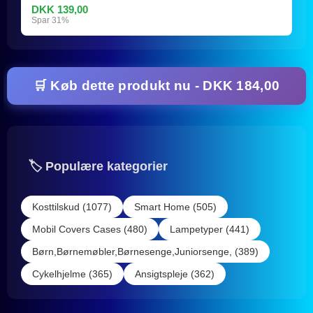
DKK 139,00
Spar 31%
🛒 Køb dette produkt nu - DKK 184,00
🏷️ Populære kategorier
Kosttilskud (1077)
Smart Home (505)
Mobil Covers Cases (480)
Lampetyper (441)
Børn,Børnemøbler,Børnesenge,Juniorsenge, (389)
Cykelhjelme (365)
Ansigtspleje (362)