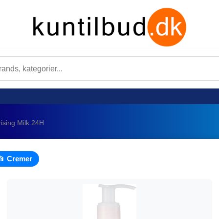
rising Milk 24H
📂 Cremer