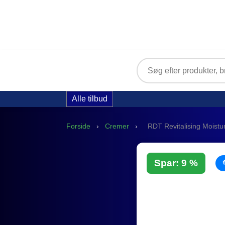
Alle tilbud
Forside
›
Cremer
›
RDT Revitalising Moistu
Spar: 9 %