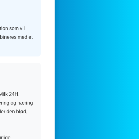
tion som vil
mbineres med et
Milk 24H.
ering og næring
der den blød,
rlige