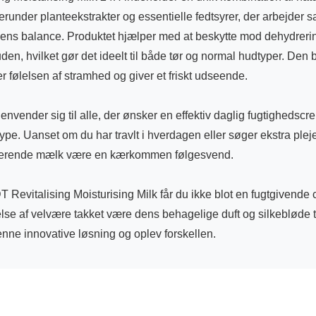
erunder planteekstrakter og essentielle fedtsyrer, der arbejder 
ens balance. Produktet hjælper med at beskytte mod dehydrerin
uden, hvilket gør det ideelt til både tør og normal hudtyper. Den
r følelsen af stramhed og giver et friskt udseende.
envender sig til alle, der ønsker en effektiv daglig fugtighedsc
ype. Uanset om du har travlt i hverdagen eller søger ekstra pleje t
iserende mælk være en kærkommen følgesvend.
evitalising Moisturising Milk får du ikke blot en fugtgivende
lse af velvære takket være dens behagelige duft og silkebløde t
nne innovative løsning og oplev forskellen.