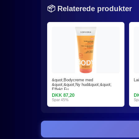
📦 Relaterede produkter
&quot;Bodycreme med
La
&quot;&quot;Ny hud&quot;&quot;
Effekt Fu
DKK 87,20
DK
Spar 45%
Sp