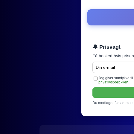
🔔 Prisvagt
Få besked hvis prisen
Jeg giver samtykke ti
privatlivspolitikken
.
Du modtager først e-mails 