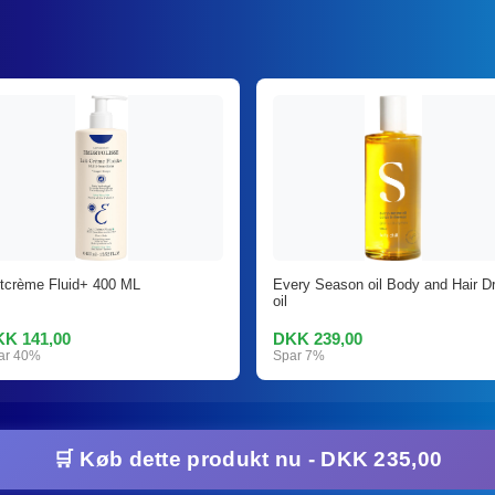
itcrème Fluid+ 400 ML
Every Season oil Body and Hair Dr
oil
K 141,00
DKK 239,00
ar 40%
Spar 7%
🛒 Køb dette produkt nu - DKK 235,00