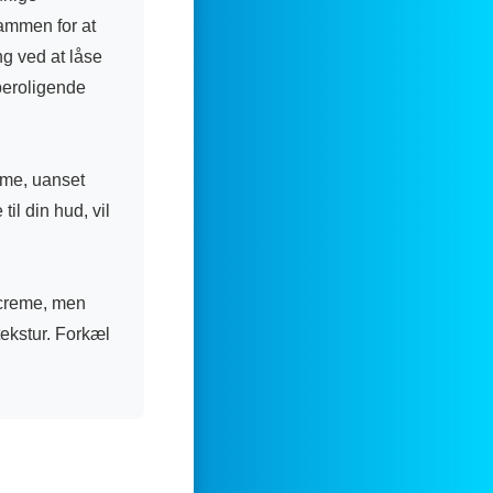
sammen for at
g ved at låse
 beroligende
reme, uanset
il din hud, vil
 creme, men
ekstur. Forkæl