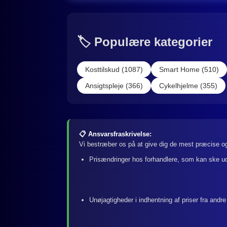
🏷️ Populære kategorier
Kosttilskud (1087)
Smart Home (510)
Ansigtspleje (366)
Cykelhjelme (355)
📋 Ansvarsfraskrivelse:
Vi bestræber os på at give dig de mest præcise og
Prisændringer hos forhandlere, som kan ske u
Unøjagtigheder i indhentning af priser fra andre