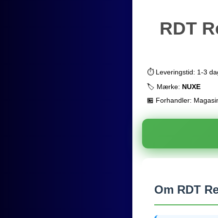
RDT Re
⏱️ Leveringstid: 1-3 d
🏷️ Mærke:
NUXE
🏪 Forhandler: Magasi
Om RDT Rev