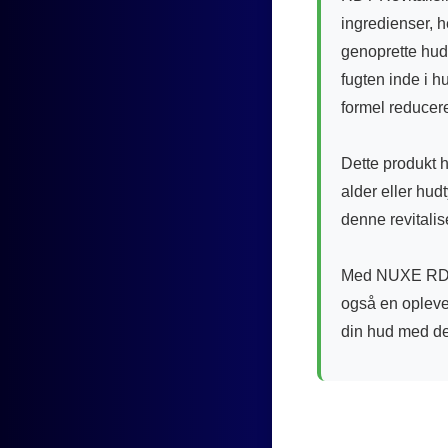
ingredienser, h
genoprette hud
fugten inde i h
formel reducere
Dette produkt h
alder eller hudt
denne revital
Med NUXE RDT R
også en opleve
din hud med de