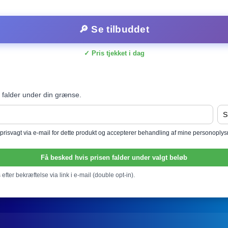
🔎 Se tilbuddet
✓ Pris tjekket i dag
 falder under din grænse.
l prisvagt via e-mail for dette produkt og accepterer behandling af mine personoply
Få besked hvis prisen falder under valgt beløb
efter bekræftelse via link i e-mail (double opt-in).