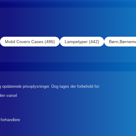
Mobil Covers Cases (486)
Lampetyper (442)
Børn,Børnemø
 opdaterede prisoplysninger. Dog tages der forbehold for:
den varsel
 forhandlere