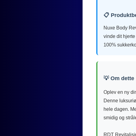
📋 Produktb
Nuxe Body Reve 
vinde dit hjer
100% sukkerkom
💡 Om dette
Oplev en ny di
Denne luksuriøs
hele dagen. Med
smidig og strå
RDT Revitalisi