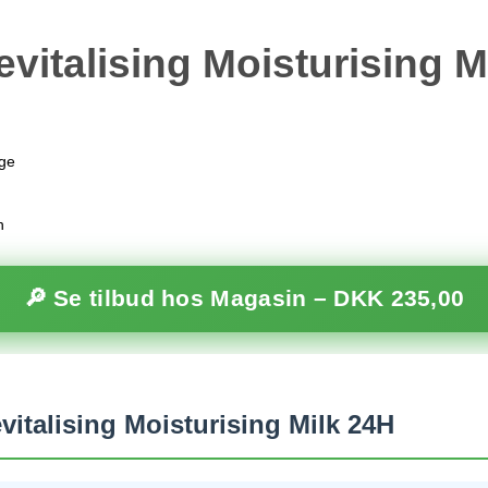
vitalising Moisturising M
age
n
🔎 Se tilbud hos Magasin –
DKK 235,00
italising Moisturising Milk 24H