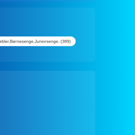
bler,Børnesenge,Juniorsenge, (389)