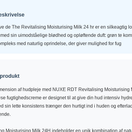
eskrivelse
de The Revitalising Moisturising Milk 24 hr er en silkeagtig lo
te med sin uimodståelige blødhed og opløftende duft: grøn te ko
pleks med naturlig oprindelse, der giver mulighed for fug
 produkt
mension af hudpleje med NUXE RDT Revitalising Moisturising 
e fugtighedscreme er designet til at give din hud intensiv hydr
 sin lette konsistens trænger den hurtigt ind i huden og efterla
lende.
ng Moisturising Milk 24H indeholder en unik kombination af natu