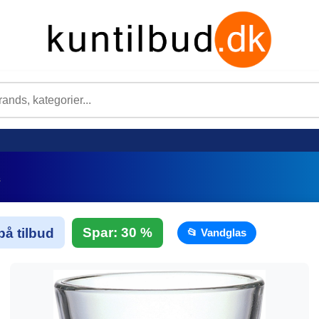
s
Spar: 30 %
på tilbud
📂 Vandglas