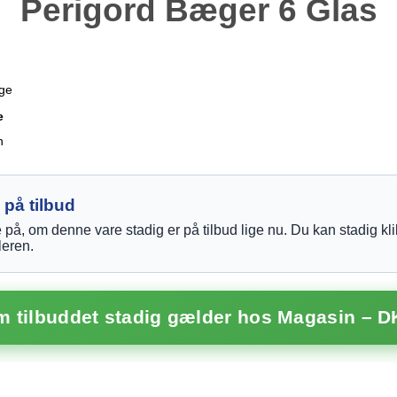
Perigord Bæger 6 Glas
age
e
n
 på tilbud
re på, om denne vare stadig er på tilbud lige nu. Du kan stadig kl
leren.
om tilbuddet stadig gælder hos Magasin – D