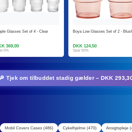
pple Glasses Set of 4 - Clear
Boya Low Glasses Set of 2 - Blus
K 369,00
DKK 124,50
ar 0%
Spar 50%
🔎 Tjek om tilbuddet stadig gælder – DKK 293,3
Mobil Covers Cases (486)
Cykelhjelme (470)
Ansigtspleje 