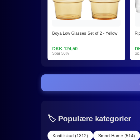
Boya Low Glasses Set of 2 - Yellow
Ri
DKK 124,50
DK
Spar 50%
Sp
🏷️ Populære kategorier
Kosttilskud (1312)
Smart Home (514)