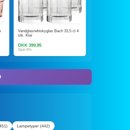
h
Vandglas/whiskyglas Bach 33,5 cl 4
stk. Klar
DKK 399,95
Spar 0%
0
(451)
Lampetyper (442)