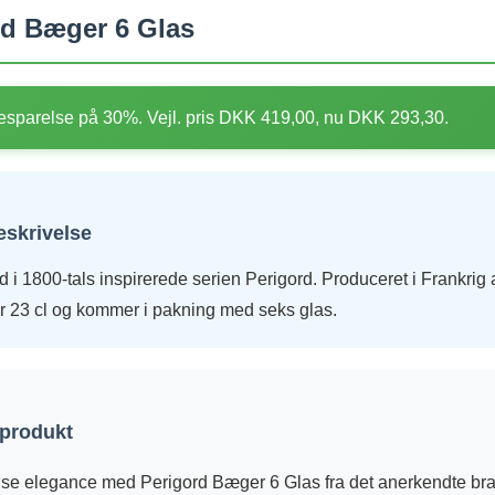
d Bæger 6 Glas
sparelse på 30%. Vejl. pris DKK 419,00, nu DKK 293,30.
eskrivelse
 i 1800-tals inspirerede serien Perigord. Produceret i Frankrig
 23 cl og kommer i pakning med seks glas.
 produkt
øse elegance med Perigord Bæger 6 Glas fra det anerkendte br