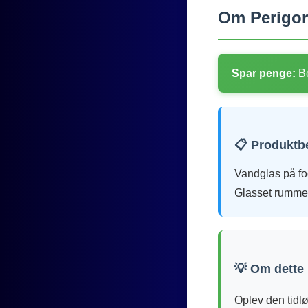
Om Perigor
Spar penge:
Be
📋 Produktb
Vandglas på fod
Glasset rummer
💡 Om dette
Oplev den tidl