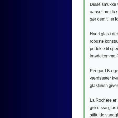
Disse smukke va
uanset om du se
gør dem til et 
Hvert glas i de
robuste konstru
perfekte til spe
imødekomme fors
Perigord Bæger
værdsætter kva
glasfinish give
La Rochére er 
gør disse glas
stilfulde vand