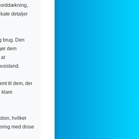
r borddækning,
kate detaljer
ig brug. Den
 gør dem
 at
husstand.
mt til dem, der
 klare
ion, hvilket
dering med disse