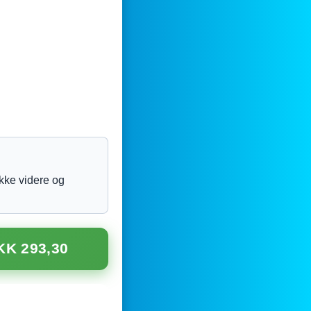
ikke videre og
KK 293,30