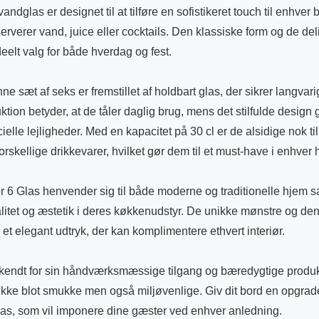
ndglas er designet til at tilføre en sofistikeret touch til enhve
rverer vand, juice eller cocktails. Den klassiske form og de deli
ideelt valg for både hverdag og fest.
nne sæt af seks er fremstillet af holdbart glas, der sikrer langvar
ktion betyder, at de tåler daglig brug, mens det stilfulde design
cielle lejligheder. Med en kapacitet på 30 cl er de alsidige nok til
kellige drikkevarer, hvilket gør dem til et must-have i enhver 
 6 Glas henvender sig til både moderne og traditionelle hjem sa
litet og æstetik i deres køkkenudstyr. De unikke mønstre og den
r et elegant udtryk, der kan komplimentere ethvert interiør.
kendt for sin håndværksmæssige tilgang og bæredygtige produkt
 ikke blot smukke men også miljøvenlige. Giv dit bord en opgra
glas, som vil imponere dine gæster ved enhver anledning.