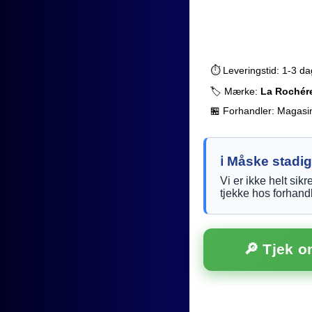
⏱️ Leveringstid: 1-3 d
🏷️ Mærke:
La Rochér
🏪 Forhandler: Magasi
ℹ️ Måske stadig
Vi er ikke helt sik
tjekke hos forhand
🔎 Tjek 