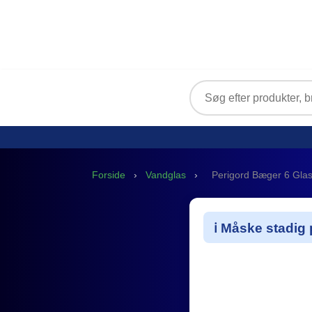
Forside
›
Vandglas
›
Perigord Bæger 6 Gla
ℹ️ Måske stadig 