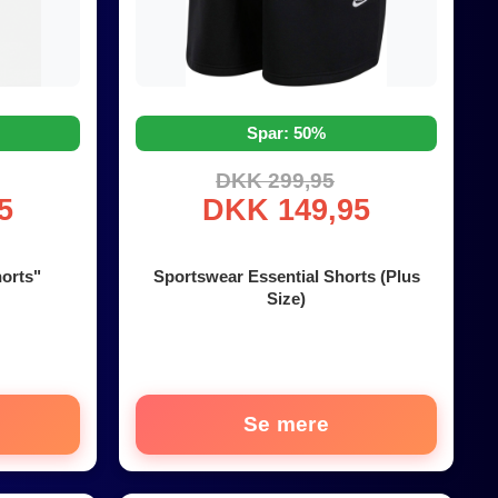
Spar: 50%
DKK 299,95
5
DKK 149,95
orts"
Sportswear Essential Shorts (Plus
Size)
Se mere