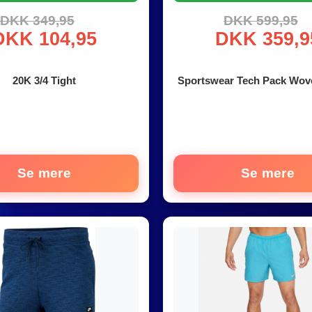
DKK 349,95
DKK 599,95
DKK 104,95
DKK 359,9
20K 3/4 Tight
Sportswear Tech Pack Wov
Se mere
Se mere