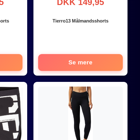
5
DKK 149,95
orts
Tierro13 Målmandsshorts
Se mere