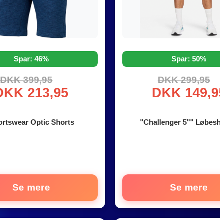
Spar: 46%
Spar: 50%
DKK 399,95
DKK 299,95
DKK 213,95
DKK 149,9
rtswear Optic Shorts
"Challenger 5"" Løbesh
Se mere
Se mere