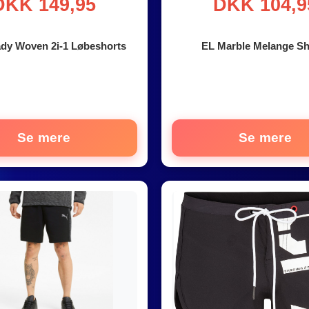
DKK 149,95
DKK 104,9
dy Woven 2i-1 Løbeshorts
EL Marble Melange Sh
Se mere
Se mere