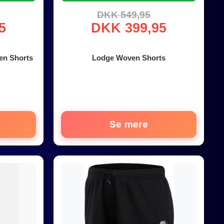
DKK 549,95
5
DKK 399,95
en Shorts
Lodge Woven Shorts
Se mere