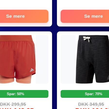
Se mere
Se mere
Spar: 50%
Spar: 70%
DKK 299,95
DKK 349,95