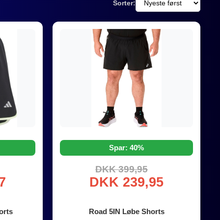
Sorter:
Spar: 40%
DKK 399,95
7
DKK 239,95
orts
Road 5IN Løbe Shorts