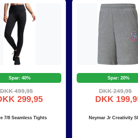
Spar: 40%
Spar: 20%
DKK 499,95
DKK 249,95
DKK 299,95
DKK 199,9
e 7/8 Seamless Tights
Neymar Jr Creativity S