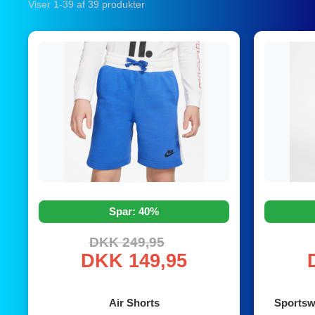
Viser 1-39 af 39 produkter
Spar: 40%
DKK 249,95
DKK 149,95
Air Shorts
Sportsw