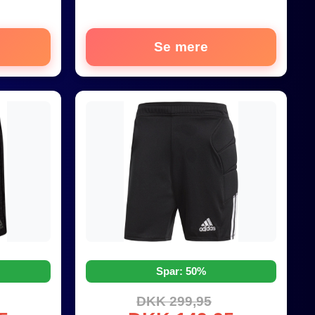
Se mere
Spar: 50%
DKK 299,95