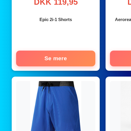
DKK 119,95
Epic 2i-1 Shorts
Aerorea
Se mere