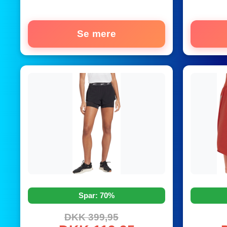
Se mere
Spar: 70%
DKK 399,95