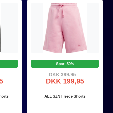
Spar: 50%
DKK 399,95
5
DKK 199,95
horts
ALL SZN Fleece Shorts