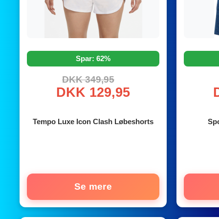
Spar: 62%
DKK 349,95
DKK 129,95
Tempo Luxe Icon Clash Løbeshorts
Spo
Se mere