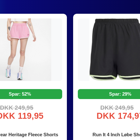
Spar: 52%
Spar: 29%
DKK 249,95
DKK 249,95
DKK 119,95
DKK 174,9
ear Heritage Fleece Shorts
Run It 4 Inch Løbe Sh