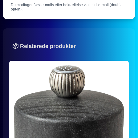
Du modtager først e-mails efter bekræftelse via link i e-mail (double
opt-in).
📦 Relaterede produkter