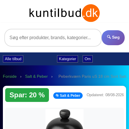
🔍 Søg
Alle tilbud
Kategorier
Om
Forside
›
Salt & Peber
›
Peberkværn Paris uS 18 cm Sort Sati
Spar: 20 %
Opdateret: 08/08-2026
📂 Salt & Peber