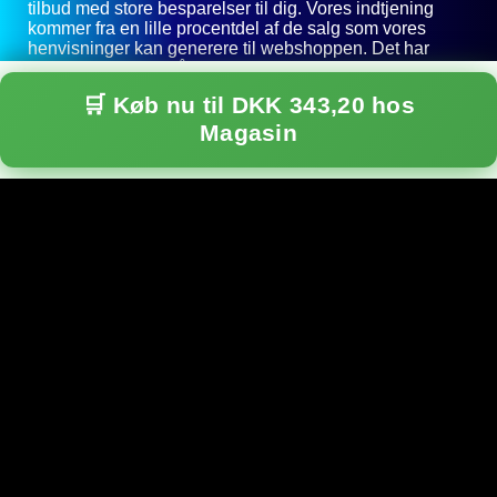
tilbud med store besparelser til dig. Vores indtjening
kommer fra en lille procentdel af de salg som vores
henvisninger kan generere til webshoppen. Det har
ingen indvirkning på den pris du giver hos den enkelte
webshop - det er en afregning mellem webshoppen og
🛒 Køb nu til DKK 343,20 hos
KunTilbud.dk.
Magasin
Ofte stillede spørgsmål
Hvordan finder I de bedste tilbud?
Vi scanner automatisk masser af webshops dagligt. Når
vi finder produkter med betydelige besparelser eller
markedets bedste priser, vises de her på siden.
Er priserne altid korrekte?
Vi opdaterer priser løbende, men priser kan ændre sig
hurtigt hos forhandlerne. Vi anbefaler altid at tjekke den
endelige pris på forhandlerens side før køb.
Koster det noget at bruge KunTilbud.dk?
Nej, KunTilbud.dk er helt gratis for dig som forbruger. Vi
tjener en lille provision fra den webshop du handler hos
via vores links - det påvirker ikke din pris.