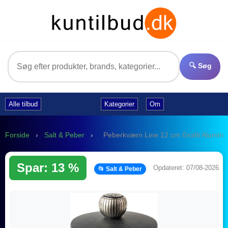
🔍 Søg
Alle tilbud
Kategorier
Om
Forside
›
Salt & Peber
›
Peberkværn Line 12 cm Grafit Alumin
Spar: 13 %
Opdateret: 07/08-2026
📂 Salt & Peber