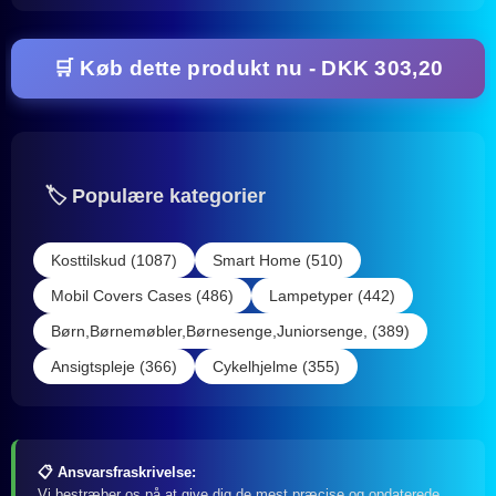
🛒 Køb dette produkt nu - DKK 303,20
🏷️ Populære kategorier
Kosttilskud (1087)
Smart Home (510)
Mobil Covers Cases (486)
Lampetyper (442)
Børn,Børnemøbler,Børnesenge,Juniorsenge, (389)
Ansigtspleje (366)
Cykelhjelme (355)
📋 Ansvarsfraskrivelse:
Vi bestræber os på at give dig de mest præcise og opdaterede