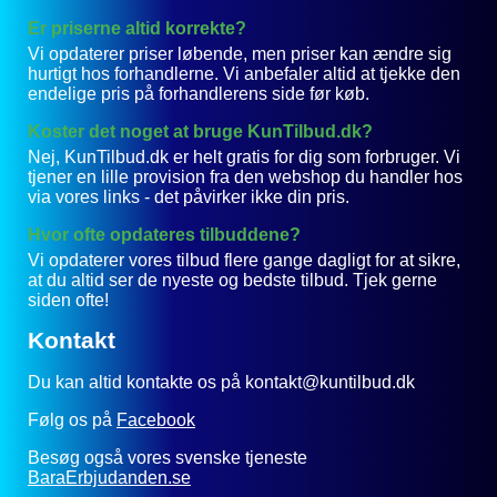
Er priserne altid korrekte?
Vi opdaterer priser løbende, men priser kan ændre sig
hurtigt hos forhandlerne. Vi anbefaler altid at tjekke den
endelige pris på forhandlerens side før køb.
Koster det noget at bruge KunTilbud.dk?
Nej, KunTilbud.dk er helt gratis for dig som forbruger. Vi
tjener en lille provision fra den webshop du handler hos
via vores links - det påvirker ikke din pris.
Hvor ofte opdateres tilbuddene?
Vi opdaterer vores tilbud flere gange dagligt for at sikre,
at du altid ser de nyeste og bedste tilbud. Tjek gerne
siden ofte!
Kontakt
Du kan altid kontakte os på kontakt@kuntilbud.dk
Følg os på
Facebook
Besøg også vores svenske tjeneste
BaraErbjudanden.se