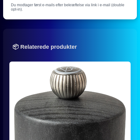
Du modtager først e-mails efter bekræftelse via link i e-mail (double
opt-in).
📦 Relaterede produkter