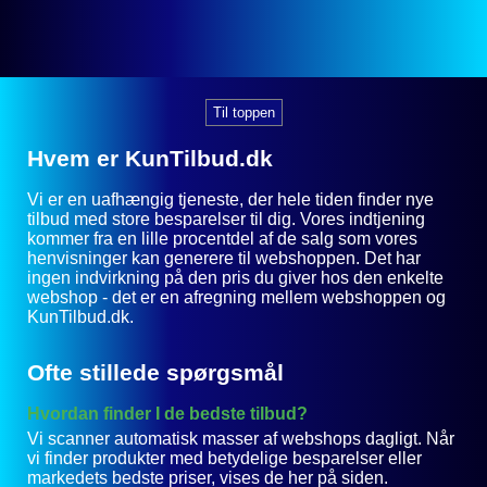
Til toppen
Hvem er KunTilbud.dk
Vi er en uafhængig tjeneste, der hele tiden finder nye
tilbud med store besparelser til dig. Vores indtjening
kommer fra en lille procentdel af de salg som vores
henvisninger kan generere til webshoppen. Det har
ingen indvirkning på den pris du giver hos den enkelte
webshop - det er en afregning mellem webshoppen og
KunTilbud.dk.
Ofte stillede spørgsmål
Hvordan finder I de bedste tilbud?
Vi scanner automatisk masser af webshops dagligt. Når
vi finder produkter med betydelige besparelser eller
markedets bedste priser, vises de her på siden.