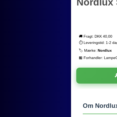
Nordlux 
🚚 Fragt: DKK 40,00
⏱️ Leveringstid: 1-2 d
🏷️ Mærke:
Nordlux
🏪 Forhandler: Lampe
Om Nordlux