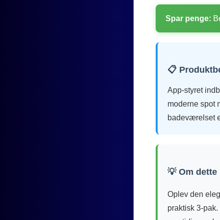
Spar penge:
Be
📋 Produktb
App-styret ind
moderne spot m
badeværelset e
💡 Om dette
Oplev den eleg
praktisk 3-pak.