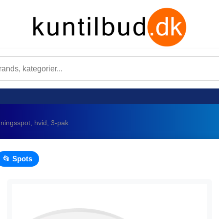
ningsspot, hvid, 3-pak
📂 Spots