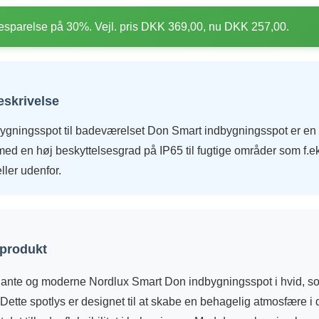
sparelse på 30%. Vejl. pris DKK 369,00, nu DKK 257,00.
eskrivelse
bygningsspot til badeværelset Don Smart indbygningsspot er en
ed en høj beskyttelsesgrad på IP65 til fugtige områder som f.e
ller udenfor.
 produkt
ante og moderne Nordlux Smart Don indbygningsspot i hvid, so
 Dette spotlys er designet til at skabe en behagelig atmosfære i 