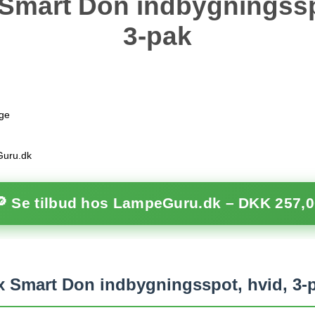
Smart Don indbygningssp
3-pak
age
Guru.dk
🔎 Se tilbud hos LampeGuru.dk –
DKK 257,0
 Smart Don indbygningsspot, hvid, 3-