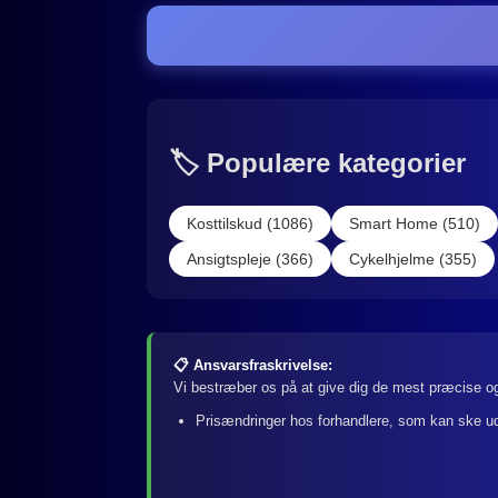
🏷️ Populære kategorier
Kosttilskud (1086)
Smart Home (510)
Ansigtspleje (366)
Cykelhjelme (355)
📋 Ansvarsfraskrivelse:
Vi bestræber os på at give dig de mest præcise og
Prisændringer hos forhandlere, som kan ske u