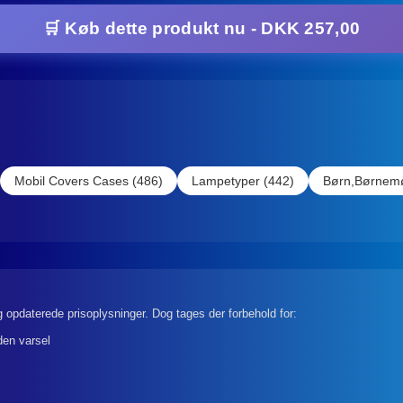
🛒 Køb dette produkt nu - DKK 257,00
Mobil Covers Cases (486)
Lampetyper (442)
Børn,Børnemø
 opdaterede prisoplysninger. Dog tages der forbehold for:
den varsel