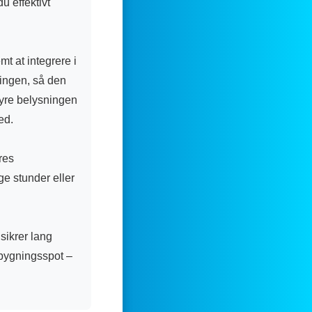
u effektivt
t at integrere i
ningen, så den
tyre belysningen
ed.
res
e stunder eller
 sikrer lang
dbygningsspot –