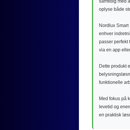
samtidig med at
oplyse både st
Nordlux Smart D
enhver indretn
passer perfekt 
via en app elle
Dette produkt e
belysningsløsn
funktionelle a
Med fokus på kv
levetid og ene
en praktisk løsn