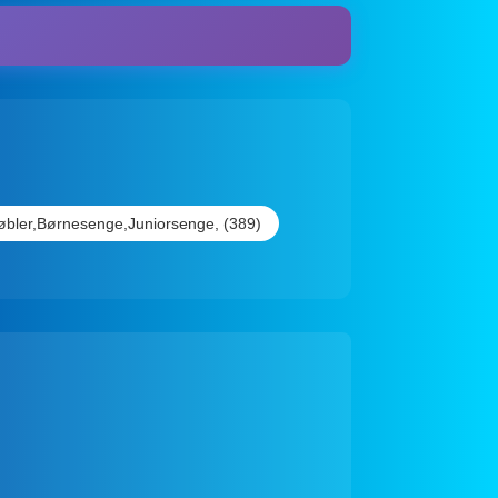
bler,Børnesenge,Juniorsenge, (389)