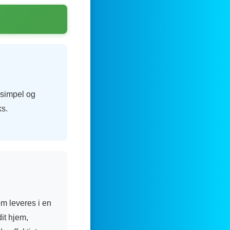
 simpel og
ks.
m leveres i en
dit hjem,