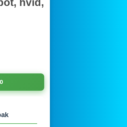
ot, hvid,
0
pak