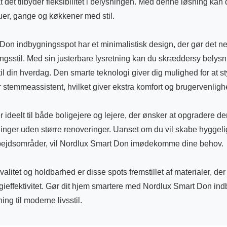
 det tilbyder fleksibilitet i belysningen. Med denne løsning kan d
uer, gange og køkkener med stil.
on indbygningsspot har et minimalistisk design, der gør det nem
ingsstil. Med sin justerbare lysretning kan du skræddersy belys
til din hverdag. Den smarte teknologi giver dig mulighed for at s
r stemmeassistent, hvilket giver ekstra komfort og brugervenligh
r ideelt til både boligejere og lejere, der ønsker at opgradere de
inger uden større renoveringer. Uanset om du vil skabe hyggelig
rbejdsområder, vil Nordlux Smart Don imødekomme dine behov.
alitet og holdbarhed er disse spots fremstillet af materialer, der
rgieffektivitet. Gør dit hjem smartere med Nordlux Smart Don in
ing til moderne livsstil.