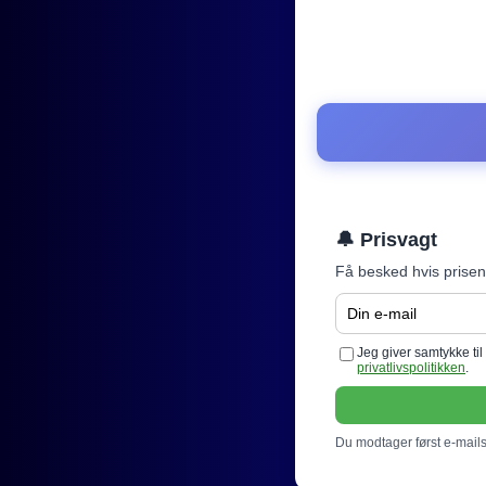
🔔 Prisvagt
Få besked hvis prisen
Jeg giver samtykke ti
privatlivspolitikken
.
Du modtager først e-mails 