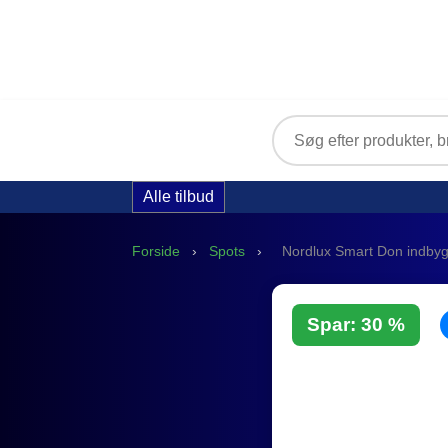
Alle tilbud
Forside
›
Spots
›
Nordlux Smart Don indbyg
Spar: 30 %