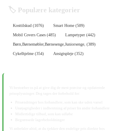
🏷️ Populære kategorier
Kosttilskud (1076)
Smart Home (509)
Mobil Covers Cases (485)
Lampetyper (442)
Børn,Børnemøbler,Børnesenge,Juniorsenge, (389)
Cykelhjelme (354)
Ansigtspleje (352)
📋 Ansvarsfraskrivelse:
Vi bestræber os på at give dig de mest præcise og opdaterede
prisoplysninger. Dog tages der forbehold for:
Prisændringer hos forhandlere, som kan ske uden varsel
Unøjagtigheder i indhentning af priser fra andre forhandlere
Midlertidige tilbud, som kan udløbe
Begrænsede lagerbeholdninger
Vi anbefaler altid, at du tjekker den endelige pris direkte hos