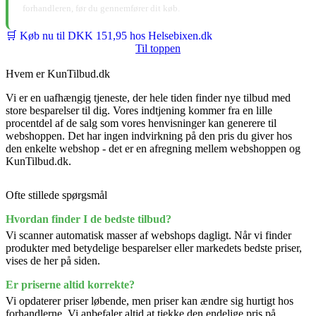
forhandleren, før du gennemfører dit køb.
🛒 Køb nu til DKK 151,95 hos Helsebixen.dk
Til toppen
Hvem er KunTilbud.dk
Vi er en uafhængig tjeneste, der hele tiden finder nye tilbud med
store besparelser til dig. Vores indtjening kommer fra en lille
procentdel af de salg som vores henvisninger kan generere til
webshoppen. Det har ingen indvirkning på den pris du giver hos
den enkelte webshop - det er en afregning mellem webshoppen og
KunTilbud.dk.
Ofte stillede spørgsmål
Hvordan finder I de bedste tilbud?
Vi scanner automatisk masser af webshops dagligt. Når vi finder
produkter med betydelige besparelser eller markedets bedste priser,
vises de her på siden.
Er priserne altid korrekte?
Vi opdaterer priser løbende, men priser kan ændre sig hurtigt hos
forhandlerne. Vi anbefaler altid at tjekke den endelige pris på