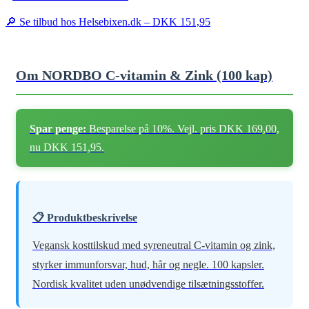
🔎 Se tilbud hos Helsebixen.dk –
DKK 151,95
Om NORDBO C-vitamin & Zink (100 kap)
Spar penge:
Besparelse på 10%. Vejl. pris DKK 169,00,
nu DKK 151,95.
📋 Produktbeskrivelse
Vegansk kosttilskud med syreneutral C-vitamin og zink,
styrker immunforsvar, hud, hår og negle. 100 kapsler.
Nordisk kvalitet uden unødvendige tilsætningsstoffer.