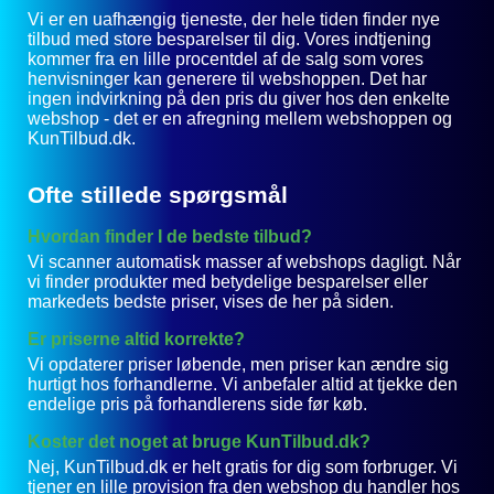
Vi er en uafhængig tjeneste, der hele tiden finder nye
tilbud med store besparelser til dig. Vores indtjening
kommer fra en lille procentdel af de salg som vores
henvisninger kan generere til webshoppen. Det har
ingen indvirkning på den pris du giver hos den enkelte
webshop - det er en afregning mellem webshoppen og
KunTilbud.dk.
Ofte stillede spørgsmål
Hvordan finder I de bedste tilbud?
Vi scanner automatisk masser af webshops dagligt. Når
vi finder produkter med betydelige besparelser eller
markedets bedste priser, vises de her på siden.
Er priserne altid korrekte?
Vi opdaterer priser løbende, men priser kan ændre sig
hurtigt hos forhandlerne. Vi anbefaler altid at tjekke den
endelige pris på forhandlerens side før køb.
Koster det noget at bruge KunTilbud.dk?
Nej, KunTilbud.dk er helt gratis for dig som forbruger. Vi
tjener en lille provision fra den webshop du handler hos