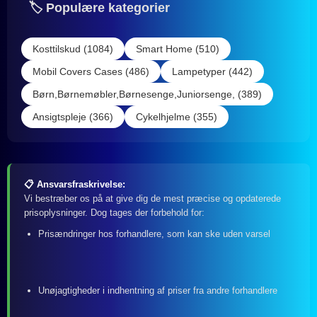
🏷️ Populære kategorier
Kosttilskud (1084)
Smart Home (510)
Mobil Covers Cases (486)
Lampetyper (442)
Børn,Børnemøbler,Børnesenge,Juniorsenge, (389)
Ansigtspleje (366)
Cykelhjelme (355)
📋 Ansvarsfraskrivelse:
Vi bestræber os på at give dig de mest præcise og opdaterede
prisoplysninger. Dog tages der forbehold for:
Prisændringer hos forhandlere, som kan ske uden varsel
Unøjagtigheder i indhentning af priser fra andre forhandlere