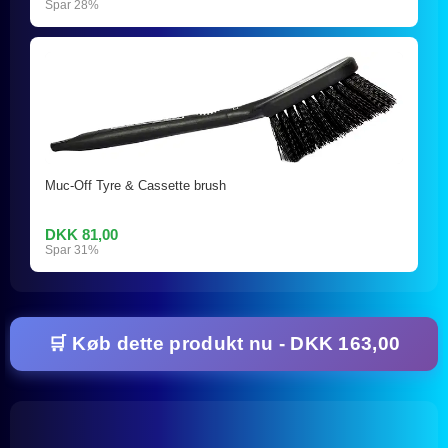
Spar 28%
Muc-Off Tyre & Cassette brush
DKK 81,00
Spar 31%
🛒 Køb dette produkt nu - DKK 163,00