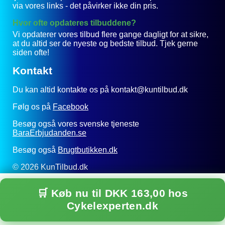
via vores links - det påvirker ikke din pris.
Hvor ofte opdateres tilbuddene?
Vi opdaterer vores tilbud flere gange dagligt for at sikre,
at du altid ser de nyeste og bedste tilbud. Tjek gerne
siden ofte!
Kontakt
Du kan altid kontakte os på kontakt@kuntilbud.dk
Følg os på
Facebook
Besøg også vores svenske tjeneste
BaraErbjudanden.se
Besøg også
Brugtbutikken.dk
© 2026 KunTilbud.dk
Privatlivspolitik
🛒 Køb nu til DKK 163,00 hos
Til toppen
Cykelexperten.dk