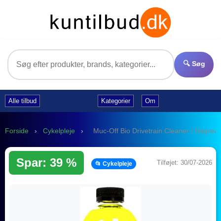
🔍 Søg
Alle tilbud
Kategorier
Om
Forside
›
Cykelpleje
›
Muc-Off Bio Drivetrain Cleaner / Degrease
Spar: 39 %
Tilføjet: 30/07-2026
📂 Cykelpleje