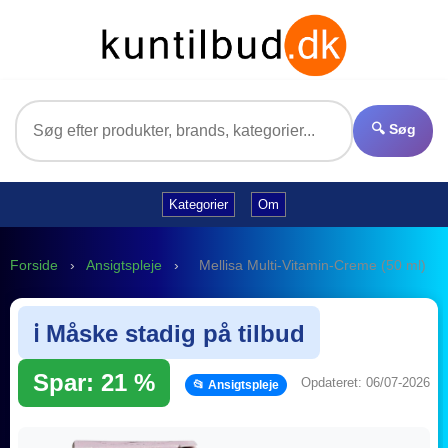
🔍 Søg
Kategorier
Om
Forside
›
Ansigtspleje
›
Mellisa Multi-Vitamin-Creme (50 ml)
ℹ️ Måske stadig på tilbud
Spar: 21 %
Opdateret: 06/07-2026
📂 Ansigtspleje