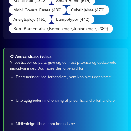
Kosttilskud (1312)
Smart Home (514)
Mobil Covers Cases (486)
Cykelhjelme (470)
Ansigtspleje (451)
Lampetyper (442)
Børn,Børnemøbler,Børnesenge,Juniorsenge, (389)
📋 Ansvarsfraskrivelse:
Vi bestræber os på at give dig de mest præcise og opdaterede
prisoplysninger. Dog tages der forbehold for:
Prisændringer hos forhandlere, som kan ske uden varsel
Unøjagtigheder i indhentning af priser fra andre forhandlere
Midlertidige tilbud, som kan udløbe