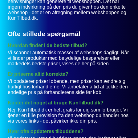
henvisninger kan generere til webshoppen. Det har
ingen indvirkning på den pris du giver hos den enkelte
webshop - det er en afregning mellem webshoppen og
KunTilbud.dk.
Ofte stillede spørgsmål
Hvordan finder I de bedste tilbud?
Vi scanner automatisk masser af webshops dagligt. Når
vi finder produkter med betydelige besparelser eller
markedets bedste priser, vises de her på siden.
Er priserne altid korrekte?
Vi opdaterer priser løbende, men priser kan ændre sig
hurtigt hos forhandlerne. Vi anbefaler altid at tjekke den
endelige pris på forhandlerens side før køb.
Koster det noget at bruge KunTilbud.dk?
Nej, KunTilbud.dk er helt gratis for dig som forbruger. Vi
tjener en lille provision fra den webshop du handler hos
via vores links - det påvirker ikke din pris.
Hvor ofte opdateres tilbuddene?