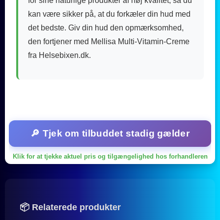
for sine naturlige produkter af høj kvalitet, så du
kan være sikker på, at du forkæler din hud med
det bedste. Giv din hud den opmærksomhed,
den fortjener med Mellisa Multi-Vitamin-Creme
fra Helsebixen.dk.
🔎 Tjek om tilbuddet stadig gælder
Klik for at tjekke aktuel pris og tilgængelighed hos forhandleren
📦 Relaterede produkter