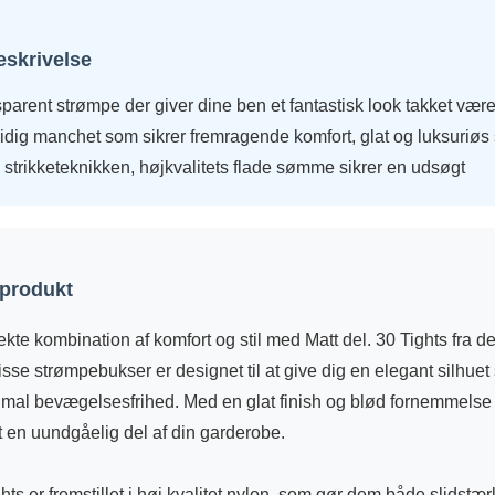
eskrivelse
parent strømpe der giver dine ben et fantastisk look takket vær
midig manchet som sikrer fremragende komfort, glat og luksuriøs
 strikketeknikken, højkvalitets flade sømme sikrer en udsøgt
 produkt
kte kombination af komfort og stil med Matt del. 30 Tights fra d
sse strømpebukser er designet til at give dig en elegant silhuet
ptimal bevægelsesfrihed. Med en glat finish og blød fornemmel
gt en uundgåelig del af din garderobe.
ghts er fremstillet i høj kvalitet nylon, som gør dem både slidst