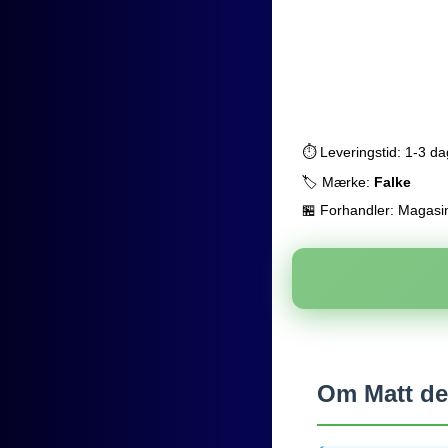
⏱️ Leveringstid: 1-3 d
🏷️ Mærke:
Falke
🏪 Forhandler: Magasi
Om Matt del