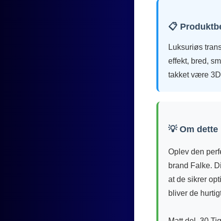
📋 Produktb
Luksuriøs trans
effekt, bred, s
takket være 3D
💡 Om dette
Oplev den perfe
brand Falke. Di
at de sikrer o
bliver de hurti
Matt del. 30 Ti