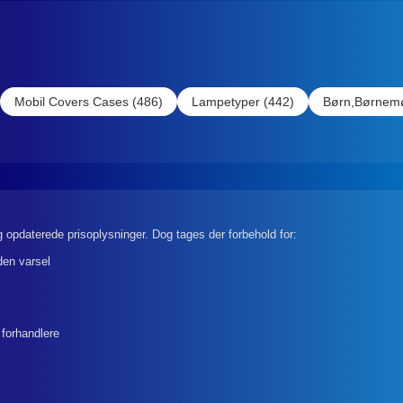
Mobil Covers Cases (486)
Lampetyper (442)
Børn,Børnemø
 opdaterede prisoplysninger. Dog tages der forbehold for:
den varsel
 forhandlere