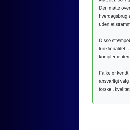
Den matte overf
hverdagsbrug el
uden at stramm
Disse strømpebu
funktionalitet.
komplementere di
Falke er kendt f
ansvarligt valg
forskel, kvalit