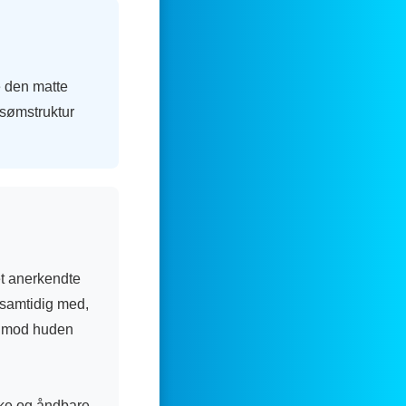
e den matte
 sømstruktur
et anerkendte
 samtidig med,
se mod huden
ærke og åndbare.