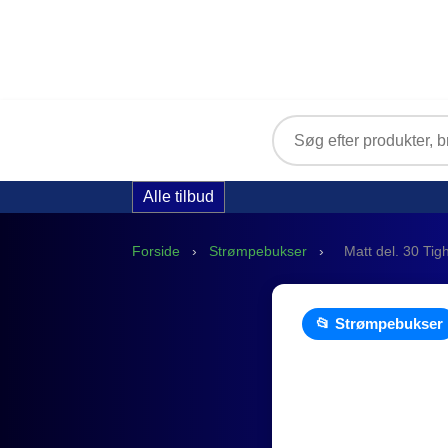
Alle tilbud
Forside
›
Strømpebukser
›
Matt del. 30 Tig
📂 Strømpebukser