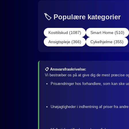
🏷️ Populære kategorier
Kosttilskud (1087)
Smart Home (510)
Ansigtspleje (366)
Cykelhjelme (355)
📋 Ansvarsfraskrivelse:
Vi bestræber os på at give dig de mest præcise og
Prisændringer hos forhandlere, som kan ske u
Unøjagtigheder i indhentning af priser fra andre