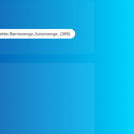
bler,Børnesenge,Juniorsenge, (389)