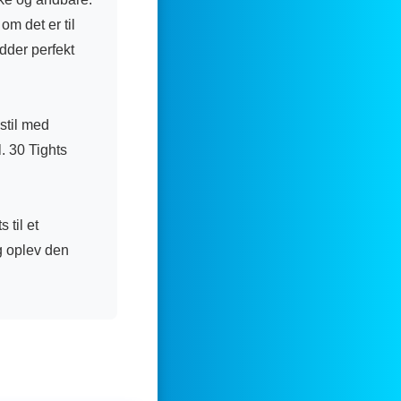
om det er til
idder perfekt
stil med
. 30 Tights
 til et
og oplev den