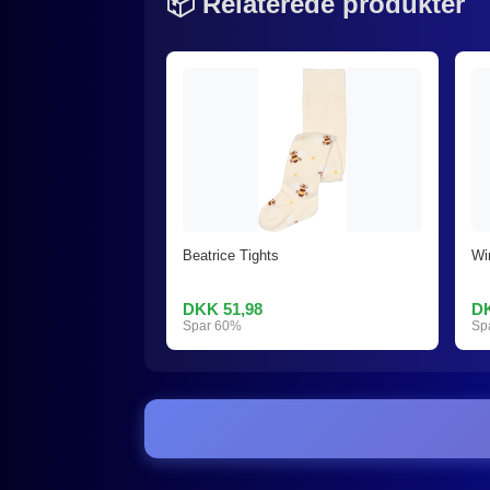
📦 Relaterede produkter
Beatrice Tights
Wi
DKK 51,98
DK
Spar 60%
Sp