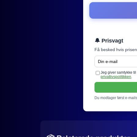
🔔 Prisvagt
Få besked hvis prisen
Jeg giver samtykke ti
privatlivspolitikken
.
Du modtager først e-mails 