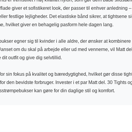
lade giver et sofistikeret look, der passer til enhver anledning – 
ler festlige lejligheder. Det elastiske bånd sikrer, at tightsene s
e, hvilket giver en behagelig pasform hele dagen lang.
kser egner sig til kvinder i alle aldre, der ønsker at kombinere 
 Uanset om du skal på arbejde eller ud med vennerne, vil Matt del
t outfit og give dig selvtillid.
or sin fokus på kvalitet og bæredygtighed, hvilket gør disse tights
 for den bevidste forbruger. Invester i et par Matt del. 30 Tights 
etsstrømpebukser kan gøre for din daglige stil og komfort.