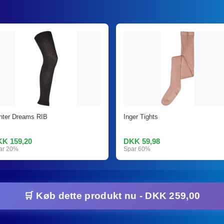
nter Dreams RIB
Inger Tights
K 159,20
DKK 59,98
ar 20%
Spar 60%
🛒 Køb dette produkt nu - DKK 259,00