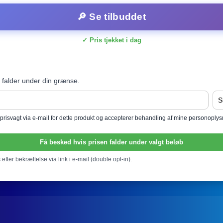
🔎 Se tilbuddet
✓ Pris tjekket i dag
 falder under din grænse.
l prisvagt via e-mail for dette produkt og accepterer behandling af mine personoply
Få besked hvis prisen falder under valgt beløb
efter bekræftelse via link i e-mail (double opt-in).