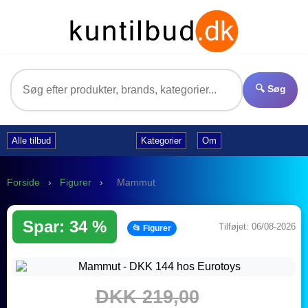
🔍 Søg
Alle tilbud
Kategorier
Om
Forside
›
Figurer
›
Mammut
Spar: 34 %
Tilføjet: 06/08-2026
📂 Figurer
DKK 219,00