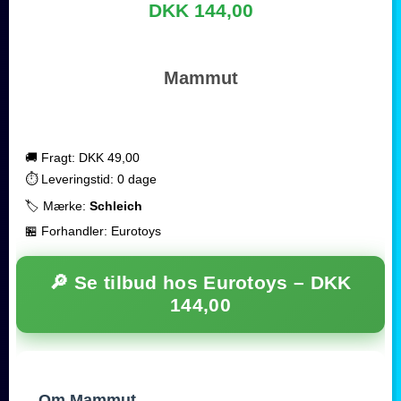
DKK 144,00
Mammut
🚚 Fragt: DKK 49,00
⏱️ Leveringstid: 0 dage
🏷️ Mærke:
Schleich
🏪 Forhandler: Eurotoys
🔎 Se tilbud hos Eurotoys –
DKK
144,00
Om Mammut