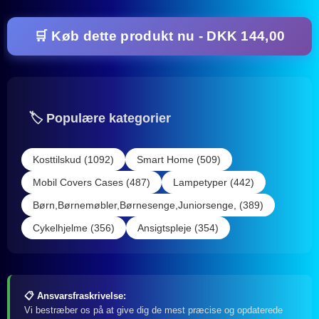
🛒 Køb dette produkt nu - DKK 144,00
🏷️ Populære kategorier
Kosttilskud (1092)
Smart Home (509)
Mobil Covers Cases (487)
Lampetyper (442)
Børn,Børnemøbler,Børnesenge,Juniorsenge, (389)
Cykelhjelme (356)
Ansigtspleje (354)
📋 Ansvarsfraskrivelse:
Vi bestræber os på at give dig de mest præcise og opdaterede