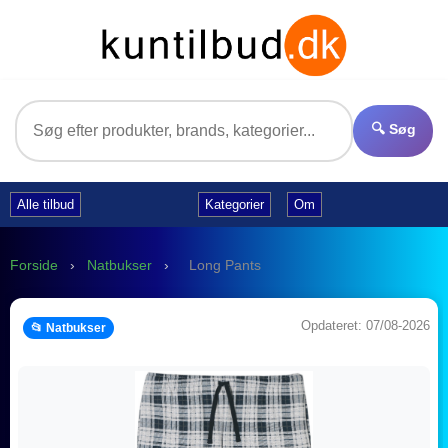
🔍 Søg
Alle tilbud
Kategorier
Om
Forside
›
Natbukser
›
Long Pants
Opdateret: 07/08-2026
📂 Natbukser