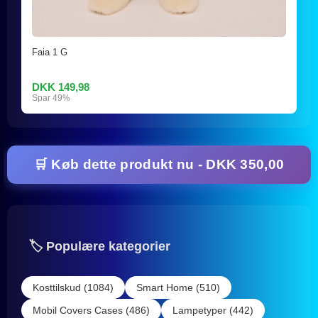
Faia 1 G
DKK 149,98
Spar 49%
🛒 Køb dette produkt nu - DKK 350,00
🏷️ Populære kategorier
Kosttilskud (1084)
Smart Home (510)
Mobil Covers Cases (486)
Lampetyper (442)