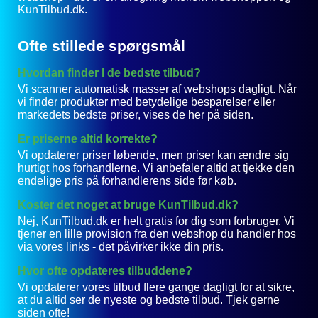
KunTilbud.dk.
Ofte stillede spørgsmål
Hvordan finder I de bedste tilbud?
Vi scanner automatisk masser af webshops dagligt. Når
vi finder produkter med betydelige besparelser eller
markedets bedste priser, vises de her på siden.
Er priserne altid korrekte?
Vi opdaterer priser løbende, men priser kan ændre sig
hurtigt hos forhandlerne. Vi anbefaler altid at tjekke den
endelige pris på forhandlerens side før køb.
Koster det noget at bruge KunTilbud.dk?
Nej, KunTilbud.dk er helt gratis for dig som forbruger. Vi
tjener en lille provision fra den webshop du handler hos
via vores links - det påvirker ikke din pris.
Hvor ofte opdateres tilbuddene?
Vi opdaterer vores tilbud flere gange dagligt for at sikre,
at du altid ser de nyeste og bedste tilbud. Tjek gerne
siden ofte!