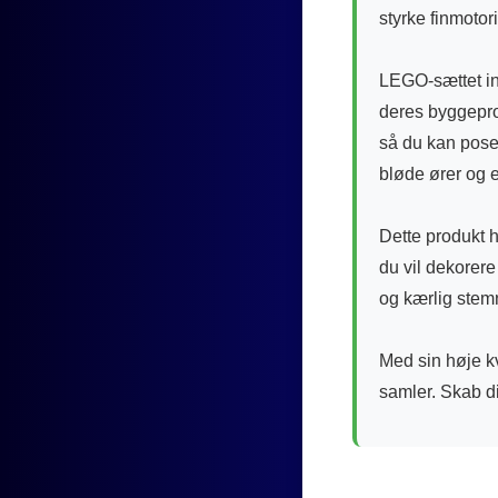
styrke finmotor
LEGO-sættet ind
deres byggepro
så du kan poser
bløde ører og e
Dette produkt 
du vil dekorere
og kærlig stem
Med sin høje k
samler. Skab d