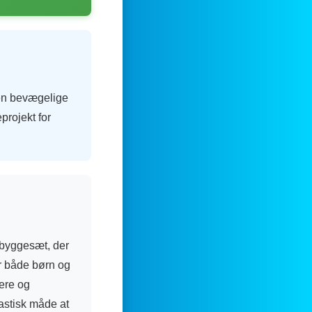
en bevægelige
projekt for
 byggesæt, der
r både børn og
lere og
astisk måde at