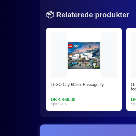
📦 Relaterede produkter
LEGO City 60367 Passagerfly
LE
fo
DKK 469,00
DK
Spar 21%
Sp