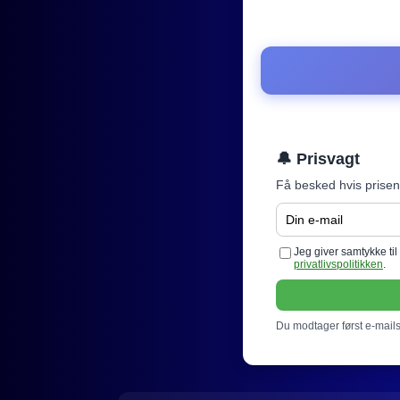
🔔 Prisvagt
Få besked hvis prisen
Jeg giver samtykke ti
privatlivspolitikken
.
Du modtager først e-mails 