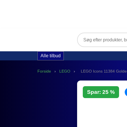
Alle tilbud
Forside
›
LEGO
›
LEGO Icons 11384 Golden
Spar: 25 %