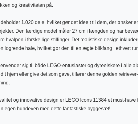
ikken og kreativiteten på.
eholder 1.020 dele, hvilket gør det ideelt til dem, der ønsker en
jekter. Den færdige model måler 27 cm i længden og har bevæg
e hvalpen i forskellige stillinger. Det realistiske design inklude
n logrende hale, hvilket gør den til en ægte blikfang i ethvert ru
henvender sig til både LEGO-entusiaster og dyreelskere i alle a
 dit hjem eller give det som gave, tilfører denne golden retrieve
ning.
valitet og innovative design er LEGO Icons 11384 et must-have 
in egen hundeven med dette fantastiske byggesæt!