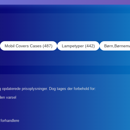
Mobil Covers Cases (487)
Lampetyper (442)
Børn,Børnemø
 opdaterede prisoplysninger. Dog tages der forbehold for:
den varsel
 forhandlere