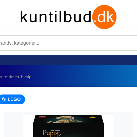
 retriever-hvalp
📂 LEGO