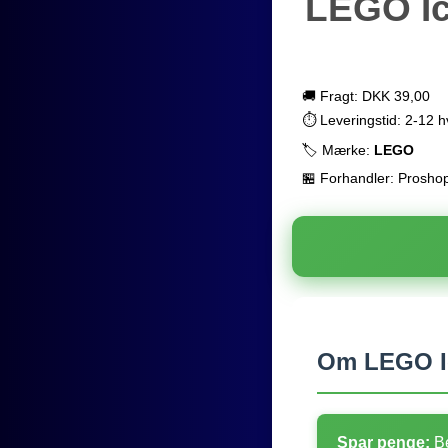
LEGO Ic
🚚 Fragt: DKK 39,00
⏱️ Leveringstid: 2-12 
🏷️ Mærke:
LEGO
🏪 Forhandler: Prosho
Om LEGO Ic
Spar penge:
Be