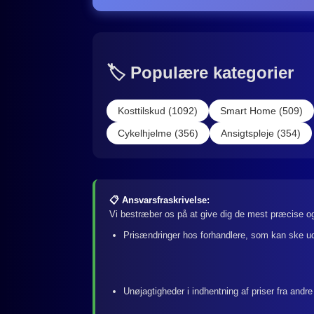
🏷️ Populære kategorier
Kosttilskud (1092)
Smart Home (509)
Cykelhjelme (356)
Ansigtspleje (354)
📋 Ansvarsfraskrivelse:
Vi bestræber os på at give dig de mest præcise og
Prisændringer hos forhandlere, som kan ske u
Unøjagtigheder i indhentning af priser fra andre