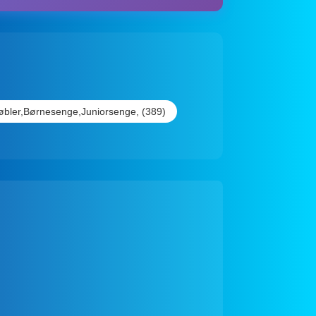
bler,Børnesenge,Juniorsenge, (389)