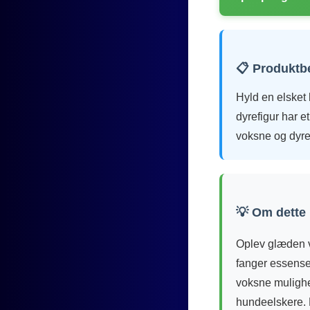
📋 Produktb
Hyld en elsket
dyrefigur har 
voksne og dyre
💡 Om dette
Oplev glæden v
fanger essense
voksne mulighed
hundeelskere. 