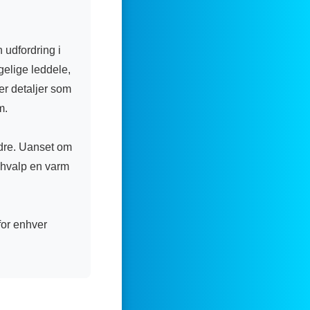
 udfordring i
elige leddele,
rer detaljer som
m.
ldre. Uanset om
r-hvalp en varm
for enhver