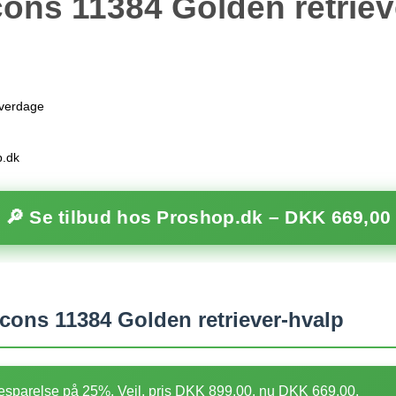
ons 11384 Golden retriev
hverdage
p.dk
🔎 Se tilbud hos Proshop.dk –
DKK 669,00
ons 11384 Golden retriever-hvalp
sparelse på 25%. Vejl. pris DKK 899,00, nu DKK 669,00.